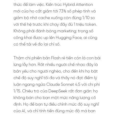
thức để làm việc. Kiến trúc Hybrid Attention
mới của họ cắt giảm tới 73% số phép tính và
giảm bộ nhớ cache xuống còn đúng 1/10 so
với thế hệ trước khi chạy đầy đủ 1 triệu token.
Không phải đánh bóng marketing: trọng số
công khai được up lên Hugging Face, ai cũng
có thể tải về đo lại chỉ số.
Thậm chí phiên bản Flash rẻ tiền còn là con bài
lừng lẫy hơn. Rất nhiều người chế nhạo đây là
bản yếu cho người nghèo, cho đến khi họ bật
chế độ suy nghĩ tối đa và thấy nó đạt điểm lý
luận ngang ngửa Claude Sonnet 4.5 với chi phí
1/15. Chiêu trò của DeepSeek rất đơn giản: họ
không bán cho bạn một mức năng lượng cố
định. Họ để bạn tự điều chỉnh mức độ suy nghĩ
của AI, và chỉ tính tiền đúng mức độ mà bạn