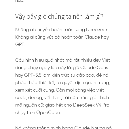
nào.
Vậy bây giờ chúng ta nên làm gì?
Không ai chuyển hoàn toàn sang DeepSeek.
Không ai cũng vứt bỏ hoàn toàn Claude hay
GPT.
Cấu hình hiệu quả nhất mà rất nhiều dev Việt
đang chạy ngay lúc này là: giữ Claude Opus
hay GPT-5.5 làm kiến trúc sư cấp cao, để nó
phác thảo thiết kế, ra quyết định quan trọng,
xem xét cuối cùng. Còn mọi công việc viết
code, debug, viết test, tái cấu trúc, giải thích
mã nguồn cũ: giao hết cho DeepSeek V4 Pro
chạy trên OpenCode.
Nó không thông minh bằng Claude. Nhưng nó