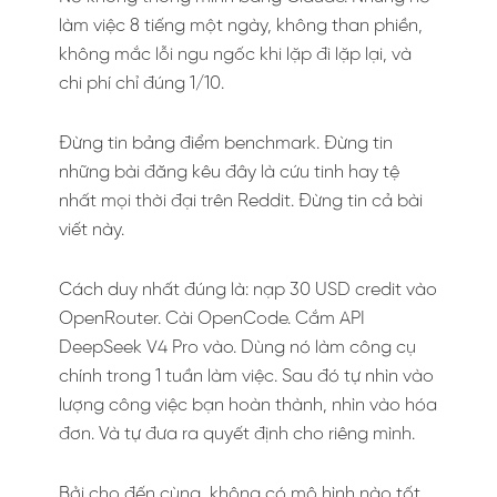
làm việc 8 tiếng một ngày, không than phiền,
không mắc lỗi ngu ngốc khi lặp đi lặp lại, và
chi phí chỉ đúng 1/10.
Đừng tin bảng điểm benchmark. Đừng tin
những bài đăng kêu đây là cứu tinh hay tệ
nhất mọi thời đại trên Reddit. Đừng tin cả bài
viết này.
Cách duy nhất đúng là: nạp 30 USD credit vào
OpenRouter. Cài OpenCode. Cắm API
DeepSeek V4 Pro vào. Dùng nó làm công cụ
chính trong 1 tuần làm việc. Sau đó tự nhìn vào
lượng công việc bạn hoàn thành, nhìn vào hóa
đơn. Và tự đưa ra quyết định cho riêng mình.
Bởi cho đến cùng, không có mô hình nào tốt