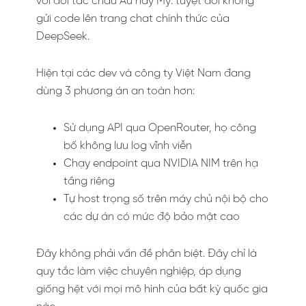
với đối tác châu Âu hay Mỹ: tuyệt đối không
gửi code lên trang chat chính thức của
DeepSeek.
Hiện tại các dev và công ty Việt Nam đang
dùng 3 phương án an toàn hơn:
Sử dụng API qua OpenRouter, họ công
bố không lưu log vĩnh viễn
Chạy endpoint qua NVIDIA NIM trên hạ
tầng riêng
Tự host trọng số trên máy chủ nội bộ cho
các dự án có mức độ bảo mật cao
Đây không phải vấn đề phân biệt. Đây chỉ là
quy tắc làm việc chuyên nghiệp, áp dụng
giống hệt với mọi mô hình của bất kỳ quốc gia