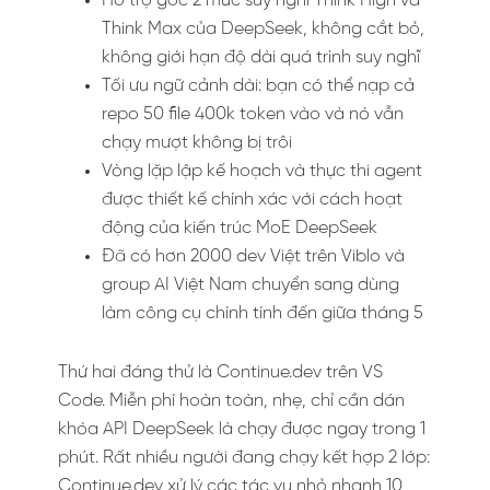
Hỗ trợ gốc 2 mức suy nghĩ Think High và
Think Max của DeepSeek, không cắt bỏ,
không giới hạn độ dài quá trình suy nghĩ
Tối ưu ngữ cảnh dài: bạn có thể nạp cả
repo 50 file 400k token vào và nó vẫn
chạy mượt không bị trôi
Vòng lặp lập kế hoạch và thực thi agent
được thiết kế chính xác với cách hoạt
động của kiến trúc MoE DeepSeek
Đã có hơn 2000 dev Việt trên Viblo và
group AI Việt Nam chuyển sang dùng
làm công cụ chính tính đến giữa tháng 5
Thứ hai đáng thử là Continue.dev trên VS
Code. Miễn phí hoàn toàn, nhẹ, chỉ cần dán
khóa API DeepSeek là chạy được ngay trong 1
phút. Rất nhiều người đang chạy kết hợp 2 lớp:
Continue.dev xử lý các tác vụ nhỏ nhanh 10