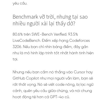
yêu cầu.
Benchmark vỡ trời, nhưng tại sao
nhiều người xài lại thấy dở?
80.6% trên SWE-Bench Verified. 93.5%
LiveCodeBench. Điểm xếp hạng Codeforces
3206. Nếu bạn chỉ nhìn bảng điểm, đây gần
như là mô hình lập trình tốt nhất hành tinh hiện
tại.
Nhưng nếu bạn cắm nó thẳng vào Cursor hay
GitHub Copilot như mọi người vẫn làm, bạn sẽ
rất thất vọng. Nó sẽ viết code nông, bị lạc ngữ
cảnh, quên yêu cầu giữa chừng, và nói chung
hoạt động tệ hơn cả GPT-4o cũ.