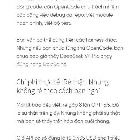
dòng code, còn OpenCode chịu trách nhiệm
các công việc debug cả repo, viết module
hoàn chỉnh, viết bộ test.
Bạn vẫn có thể dùng trên các harness khác.
Nhưng nếu bạn chưa từng thử OpenCode, bạn
chưa bao giờ thấy DeepSeek V4 Pro chạy
đúng năng lực của nó.
Chi phí thực tế: Rẻ thật. Nhưng
không rẻ theo cách bạn nghĩ
Mọi tít báo đều viết: rẻ gấp 8 lần GPT-5.5. Đó
là sự thật trên giấy. Nhưng không phải sự thật
mà bạn sẽ thấy trên hóa đơn cuối tháng.
Giá API cơ sở đúng là từ 0.435 USD cho 1 triệu