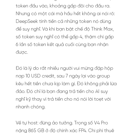
token đầu vào, khoảng gấp đôi cho đầu ra.
Nhưng có một cái mà hầu hết không ai nói rõ:
DeepSeek tính tiền cả những token nó dùng
để suy nghĩ. Và khi bạn bật chế độ Think Max,
số token suy nghĩ có thể gấp 4, thậm chí gấp
6 lần số token kết quả cuối cùng bạn nhận
được.
Đó là lý do rất nhiều người vui mừng đập hộp
nạp 10 USD credit, sau 7 ngày lại vào group
kêu hết tiền chưa kịp làm gì. Đó không phải lừa
đảo. Đó chỉ là bạn đang trả tiền cho AI suy
nghĩ kỹ thay vì trả tiền cho nó nói lời toẹt vời
nhanh chóng.
Về tự host: đừng ảo tưởng. Trọng số V4 Pro
nặng 865 GB ở độ chính xác FP4. Chi phí thuê