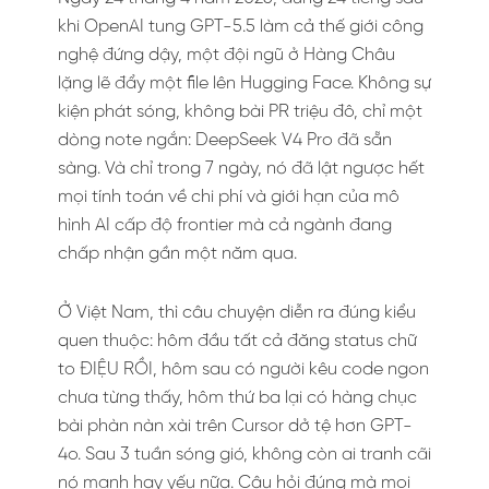
khi OpenAI tung GPT-5.5 làm cả thế giới công
nghệ đứng dậy, một đội ngũ ở Hàng Châu
lặng lẽ đẩy một file lên Hugging Face. Không sự
kiện phát sóng, không bài PR triệu đô, chỉ một
dòng note ngắn: DeepSeek V4 Pro đã sẵn
sàng. Và chỉ trong 7 ngày, nó đã lật ngược hết
mọi tính toán về chi phí và giới hạn của mô
hình AI cấp độ frontier mà cả ngành đang
chấp nhận gần một năm qua.
Ở Việt Nam, thì câu chuyện diễn ra đúng kiểu
quen thuộc: hôm đầu tất cả đăng status chữ
to ĐIỆU RỒI, hôm sau có người kêu code ngon
chưa từng thấy, hôm thứ ba lại có hàng chục
bài phàn nàn xài trên Cursor dở tệ hơn GPT-
4o. Sau 3 tuần sóng gió, không còn ai tranh cãi
nó mạnh hay yếu nữa. Câu hỏi đúng mà mọi