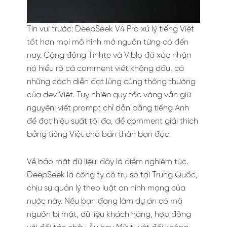
Tin vui trước: DeepSeek V4 Pro xử lý tiếng Việt
tốt hơn mọi mô hình mở nguồn từng có đến
nay. Cộng đồng Tinhte và Viblo đã xác nhận
nó hiểu rõ cả comment viết không dấu, cả
những cách diễn đạt lủng củng thông thường
của dev Việt. Tuy nhiên quy tắc vàng vẫn giữ
nguyên: viết prompt chỉ dẫn bằng tiếng Anh
để đạt hiệu suất tối đa, để comment giải thích
bằng tiếng Việt cho bản thân bạn đọc.
Về bảo mật dữ liệu: đây là điểm nghiêm túc.
DeepSeek là công ty có trụ sở tại Trung Quốc,
chịu sự quản lý theo luật an ninh mạng của
nước này. Nếu bạn đang làm dự án có mã
nguồn bí mật, dữ liệu khách hàng, hợp đồng