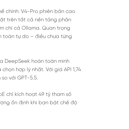
ể chính: V4-Pro phiên bản cao
ặt trên tất cả nền tảng phân
hậm chí cả Ollama. Quan trọng
 toàn tự do – điều chưa từng
 của DeepSeek hoàn toàn minh
họn hợp lý nhất. Với giá API 1,74
 so với GPT-5.5.
oE chỉ kích hoạt 49 tỷ tham số
 lượng ổn định khi bạn bật chế độ