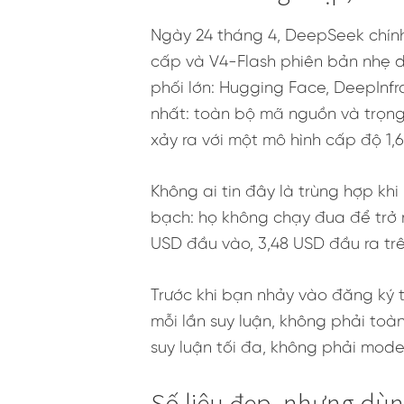
Ngày 24 tháng 4, DeepSeek chính
cấp và V4-Flash phiên bản nhẹ d
phối lớn: Hugging Face, DeepInfr
nhất: toàn bộ mã nguồn và trọng
xảy ra với một mô hình cấp độ 1,6
Không ai tin đây là trùng hợp k
bạch: họ không chạy đua để trở n
USD đầu vào, 3,48 USD đầu ra trên
Trước khi bạn nhảy vào đăng ký tà
mỗi lần suy luận, không phải toàn
suy luận tối đa, không phải mod
Số liệu đẹp, nhưng dùn