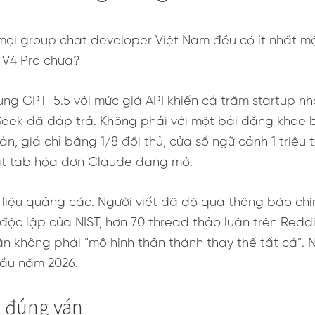
ọi group chat developer Việt Nam đều có ít nhất mộ
 V4 Pro chưa?
ung GPT-5.5 với mức giá API khiến cả trăm startup nhỏ
eek đã đáp trả. Không phải với một bài đăng khoe 
n, giá chỉ bằng 1/8 đối thủ, cửa sổ ngữ cảnh 1 triệu
tắt tab hóa đơn Claude đang mở.
số liệu quảng cáo. Người viết đã dò qua thông báo chí
ộc lập của NIST, hơn 70 thread thảo luận trên Reddi
ận không phải “mô hình thần thánh thay thế tất cả”. N
đầu năm 2026.
i đúng ván