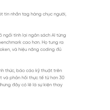
t tin nhắn tag hàng chục người,
 ngồi tính lại ngân sách AI từng
benchmark cao hơn. Họ tung ra
 token, và hiệu năng coding đủ
nh thức, báo cáo kỹ thuật trên
t và phản hồi thực tế từ hơn 30
hưng đây có lẽ là sự kiện thay