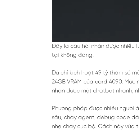
Đây là câu hỏi nhận được nhiều l
tại không đáng.
Dù chỉ kích hoạt 49 tỷ tham số mỗ
24GB VRAM của card 4090. Mức né
nhận được một chatbot nhanh, nh
Phương pháp được nhiều người áp
sâu, chạy agent, debug code dài
nhẹ chạy cục bộ. Cách này vừa tiế