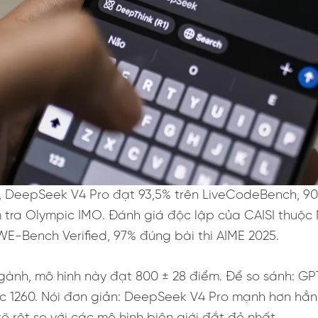
, DeepSeek V4 Pro đạt 93,5% trên LiveCodeBench, 90
 tra Olympic IMO. Đánh giá độc lập của CAISI thuộc 
E-Bench Verified, 97% đúng bài thi AIME 2025.
ành, mô hình này đạt 800 ± 28 điểm. Để so sánh: GPT
c 1260. Nói đơn giản: DeepSeek V4 Pro mạnh hơn hẳn 