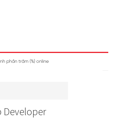
ính phần trăm (%) online
p Developer