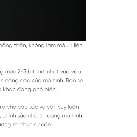
 thẳng thắn, không làm màu: Hiện
ống mức 2-3 bit mới nhét vừa vào
ận nâng cao của mô hình. Bạn sẽ
ẹ khác đang phổ biến.
o cho các tác vụ cần suy luận
 chỉnh sửa nhỏ thì dùng mô hình
ượng khi thực sự cần.