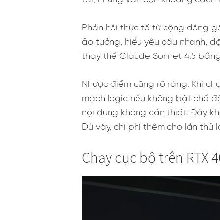
tại, nhưng vẫn còn khoảng cách r
Phản hồi thực tế từ cộng đồng gầ
ảo tưởng, hiểu yêu cầu nhanh, đ
thay thế Claude Sonnet 4.5 bằng
Nhược điểm cũng rõ ràng. Khi chạ
mạch logic nếu không bật chế độ 
nội dung không cần thiết. Đây kh
Dù vậy, chi phí thêm cho lần thử l
Chạy cục bộ trên RTX 4