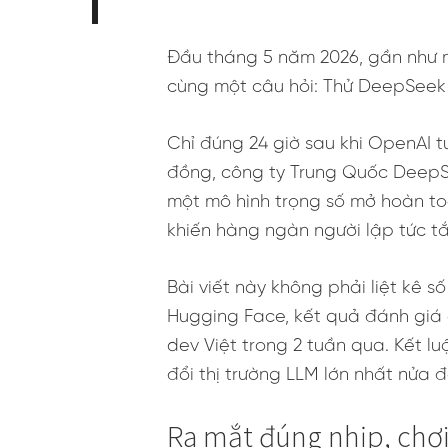
Đầu tháng 5 năm 2026, gần như m
cùng một câu hỏi: Thử DeepSeek
Chỉ đúng 24 giờ sau khi OpenAI t
đồng, công ty Trung Quốc DeepS
một mô hình trọng số mở hoàn toà
khiến hàng ngàn người lập tức 
Bài viết này không phải liệt kê 
Hugging Face, kết quả đánh giá đ
dev Việt trong 2 tuần qua. Kết lu
đổi thị trường LLM lớn nhất nửa 
Ra mắt đúng nhịp, chơ