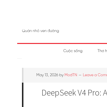
Quán nhỏ ven đường
Cuộc sống
Thơ 
May 13, 2026
by
ModTN
Leave a Com
DeepSeek V4 Pro: A