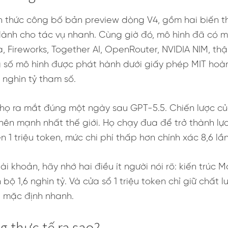
 thức công bố bản preview dòng V4, gồm hai biến th
ành cho tác vụ nhanh. Cùng giờ đó, mô hình đã có m
a, Fireworks, Together AI, OpenRouter, NVIDIA NIM, t
 số mô hình được phát hành dưới giấy phép MIT hoàn
 nghìn tỷ tham số.
hi họ ra mắt đúng một ngày sau GPT-5.5. Chiến lược
ên mạnh nhất thế giới. Họ chạy đua để trở thành lựa c
 1 triệu token, mức chi phí thấp hơn chính xác 8,6 lần
i khoản, hãy nhớ hai điều ít người nói rõ: kiến trúc M
 bộ 1,6 nghìn tỷ. Và cửa sổ 1 triệu token chỉ giữ chất
e mặc định nhanh.
g thực tế ra sao?