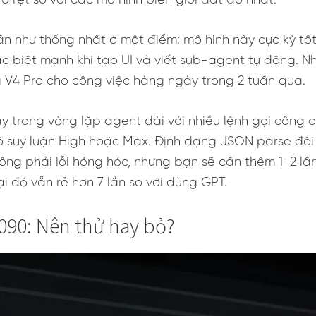
õ rệt so với các mô hình biên giới đắt đỏ nhất.
n như thống nhất ở một điểm: mô hình này cực kỳ tốt 
ặc biệt mạnh khi tạo UI và viết sub-agent tự động. 
 V4 Pro cho công việc hàng ngày trong 2 tuần qua.
y trong vòng lặp agent dài với nhiều lệnh gọi công cụ
suy luận High hoặc Max. Định dạng JSON parse đôi khi
ông phải lỗi hỏng hóc, nhưng bạn sẽ cần thêm 1-2 lần
ại đó vẫn rẻ hơn 7 lần so với dùng GPT.
090: Nên thử hay bỏ?