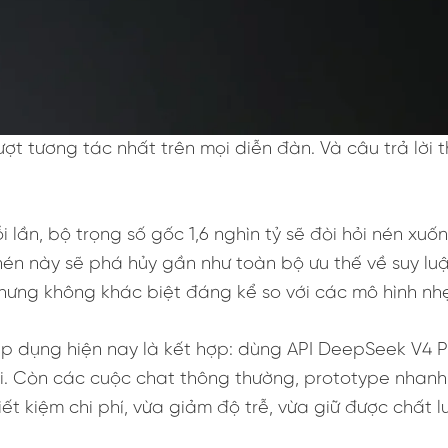
ượt tương tác nhất trên mọi diễn đàn. Và câu trả lời
i lần, bộ trọng số gốc 1,6 nghìn tỷ sẽ đòi hỏi nén xu
n này sẽ phá hủy gần như toàn bộ ưu thế về suy lu
ưng không khác biệt đáng kể so với các mô hình nh
 dụng hiện nay là kết hợp: dùng API DeepSeek V4 Pr
. Còn các cuộc chat thông thường, prototype nhanh,
t kiệm chi phí, vừa giảm độ trễ, vừa giữ được chất l