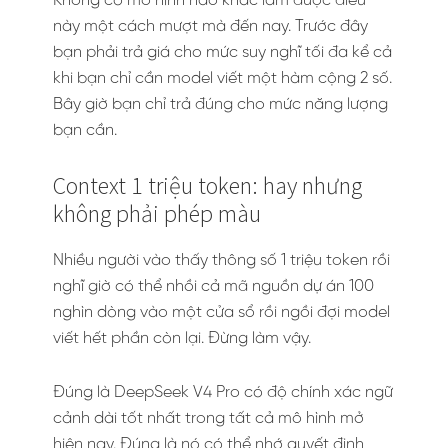
Không có mô hình nào khác làm được điều
này một cách mượt mà đến nay. Trước đây
bạn phải trả giá cho mức suy nghĩ tối đa kể cả
khi bạn chỉ cần model viết một hàm cộng 2 số.
Bây giờ bạn chỉ trả đúng cho mức năng lượng
bạn cần.
Context 1 triệu token: hay nhưng
không phải phép màu
Nhiều người vào thấy thông số 1 triệu token rồi
nghĩ giờ có thể nhồi cả mã nguồn dự án 100
nghìn dòng vào một cửa sổ rồi ngồi đợi model
viết hết phần còn lại. Đừng làm vậy.
Đúng là DeepSeek V4 Pro có độ chính xác ngữ
cảnh dài tốt nhất trong tất cả mô hình mở
hiện nay. Đúng là nó có thể nhớ quyết định