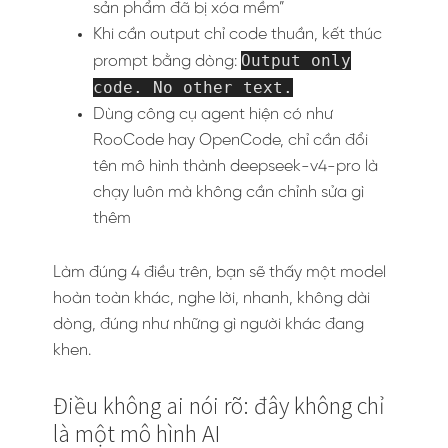
sản phẩm đã bị xóa mềm”
Khi cần output chỉ code thuần, kết thúc
Output only
prompt bằng dòng:
code. No other text.
Dùng công cụ agent hiện có như
RooCode hay OpenCode, chỉ cần đổi
tên mô hình thành deepseek-v4-pro là
chạy luôn mà không cần chỉnh sửa gì
thêm
Làm đúng 4 điều trên, bạn sẽ thấy một model
hoàn toàn khác, nghe lời, nhanh, không dài
dòng, đúng như những gì người khác đang
khen.
Điều không ai nói rõ: đây không chỉ
là một mô hình AI