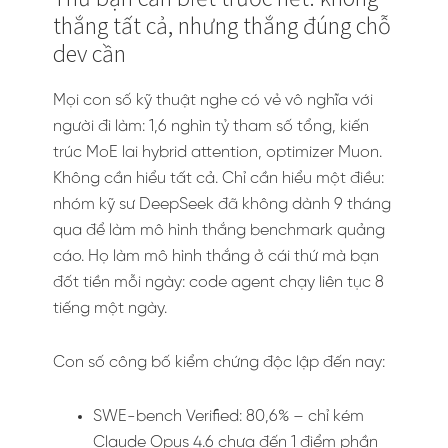
thắng tất cả, nhưng thắng đúng chỗ
dev cần
Mọi con số kỹ thuật nghe có vẻ vô nghĩa với
người đi làm: 1,6 nghìn tỷ tham số tổng, kiến
trúc MoE lai hybrid attention, optimizer Muon.
Không cần hiểu tất cả. Chỉ cần hiểu một điều:
nhóm kỹ sư DeepSeek đã không dành 9 tháng
qua để làm mô hình thắng benchmark quảng
cáo. Họ làm mô hình thắng ở cái thứ mà bạn
đốt tiền mỗi ngày: code agent chạy liên tục 8
tiếng một ngày.
Con số công bố kiểm chứng độc lập đến nay:
SWE-bench Verified: 80,6% – chỉ kém
Claude Opus 4.6 chưa đến 1 điểm phần