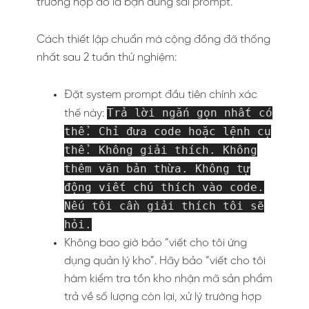
trường hợp đó là bạn dùng sai prompt.
Cách thiết lập chuẩn mà cộng đồng đã thống
nhất sau 2 tuần thử nghiệm:
Đặt system prompt đầu tiên chính xác
Trả lời ngắn gọn nhất có
thế này:
thể. Chỉ đưa code hoặc lệnh cụ
thể. Không giải thích. Không
thêm văn bản thừa. Không tự
động viết chú thích vào code.
Nếu tôi cần giải thích tôi sẽ
hỏi.
Không bao giờ bảo “viết cho tôi ứng
dụng quản lý kho”. Hãy bảo “viết cho tôi
hàm kiểm tra tồn kho nhận mã sản phẩm
trả về số lượng còn lại, xử lý trường hợp