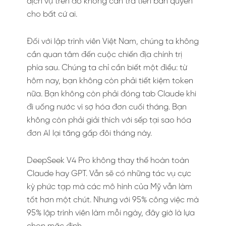
dịch vụ trên đó không cần trả tiền bản quyền
cho bất cứ ai.
Đối với lập trình viên Việt Nam, chúng ta không
cần quan tâm đến cuộc chiến địa chính trị
phía sau. Chúng ta chỉ cần biết một điều: từ
hôm nay, bạn không còn phải tiết kiệm token
nữa. Bạn không còn phải đóng tab Claude khi
đi uống nước vì sợ hóa đơn cuối tháng. Bạn
không còn phải giải thích với sếp tại sao hóa
đơn AI lại tăng gấp đôi tháng này.
DeepSeek V4 Pro không thay thế hoàn toàn
Claude hay GPT. Vẫn sẽ có những tác vụ cực
kỳ phức tạp mà các mô hình của Mỹ vẫn làm
tốt hơn một chút. Nhưng với 95% công việc mà
95% lập trình viên làm mỗi ngày, đây giờ là lựa