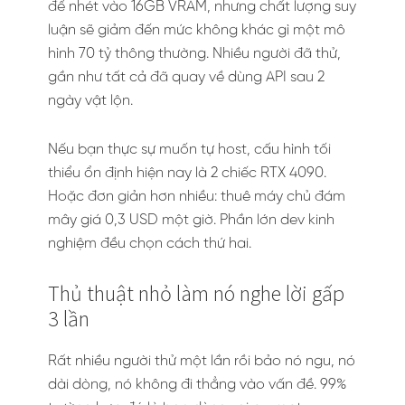
để nhét vào 16GB VRAM, nhưng chất lượng suy
luận sẽ giảm đến mức không khác gì một mô
hình 70 tỷ thông thường. Nhiều người đã thử,
gần như tất cả đã quay về dùng API sau 2
ngày vật lộn.
Nếu bạn thực sự muốn tự host, cấu hình tối
thiểu ổn định hiện nay là 2 chiếc RTX 4090.
Hoặc đơn giản hơn nhiều: thuê máy chủ đám
mây giá 0,3 USD một giờ. Phần lớn dev kinh
nghiệm đều chọn cách thứ hai.
Thủ thuật nhỏ làm nó nghe lời gấp
3 lần
Rất nhiều người thử một lần rồi bảo nó ngu, nó
dài dòng, nó không đi thẳng vào vấn đề. 99%