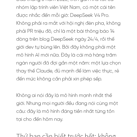
nhóm lập trình viên Việt Nam, có một cái tên
được nhắc đến mỗi giờ: DeepSeek V4 Pro.
Không phải ra mắt với hội nghị đèn pha, không
phải PR triệu đô, chỉ là một bài thông báo 14
dòng trên blog DeepSeek ngày 24/4, rồi thế
giới dev tự bùng lên. Bởi đây không phải một
mô hình AI mới nữa. Đây là cái mà hàng trăm
ngàn người đã đợi gần một năm: một lựa chọn
thay thế Claude, đủ mạnh để làm việc thực, rẻ
đến mức không cần phải xin phép sếp.
Không ai nói đây là mô hình mạnh nhất thế
giới. Nhưng mọi người đều đang nói cùng một
câu: đây là mô hình đáng tiền nhất từng tồn
tại cho đến hôm nay.
Thứ bạn cần biết trước hết: không