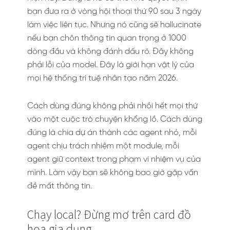
bạn đưa ra ở vòng hội thoại thứ 90 sau 3 ngày
làm việc liên tục. Nhưng nó cũng sẽ hallucinate
nếu bạn chôn thông tin quan trọng ở 1000
dòng đầu và không đánh dấu rõ. Đây không
phải lỗi của model. Đây là giới hạn vật lý của
mọi hệ thống trí tuệ nhân tạo năm 2026.
Cách dùng đúng không phải nhồi hết mọi thứ
vào một cuộc trò chuyện khổng lồ. Cách dùng
đúng là chia dự án thành các agent nhỏ, mỗi
agent chịu trách nhiệm một module, mỗi
agent giữ context trong phạm vi nhiệm vụ của
mình. Làm vậy bạn sẽ không bao giờ gặp vấn
đề mất thông tin.
Chạy local? Đừng mơ trên card đồ
họa gia dụng