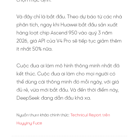
chọn mặc định.
Và đây chỉ là bắt đầu. Theo dự báo từ các nhà
phân tích, ngay khi Huawei bắt đầu sản xuất
hàng loạt chip Ascend 950 vào quý 3 năm
2026, giá API của V4 Pro sẽ tiếp tục giảm thêm
ít nhất 50% nữa.
Cuộc đua ai làm mô hình thông minh nhất đã
kết thúc. Cuộc đua ai làm cho mọi người có
thể dùng cái thông minh đó mỗi ngày, với giá
đủ rẻ, vừa mới bắt đầu. Và đến thời điểm này,
DeepSeek đang dẫn đầu khá xa.
Nguồn tham khảo chính thức:
Technical Report trên
Hugging Face