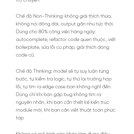
trò chuyện.
Chế độ Non-Thinking: không giải thích thừa,
không nói dông dài, output gần như tức thời.
Dùng cho 80% công việc hàng ngày:
autocomplete, refactor code quen thuộc, viết
boilerplate, sửa lỗi cú pháp, giải thích dòng
code cũ.
Chế độ Thinking: model sẽ tự suy luận từng
bước, tự kiểm tra logic, tự thử lại trường hợp
lỗi, tự tìm ra edge case bạn không nghĩ đến.
Dùng chỉ khi bạn gặp bug không tìm ra
nguyên nhân, khi bạn cần thiết kế kiến trúc
module mới, khi bạn cần viết thuật toán phức
tạp.