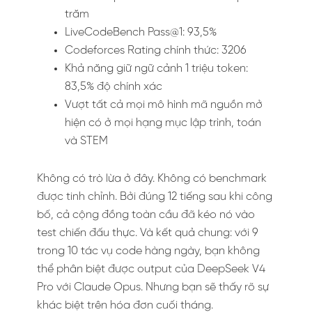
trăm
LiveCodeBench Pass@1: 93,5%
Codeforces Rating chính thức: 3206
Khả năng giữ ngữ cảnh 1 triệu token:
83,5% độ chính xác
Vượt tất cả mọi mô hình mã nguồn mở
hiện có ở mọi hạng mục lập trình, toán
và STEM
Không có trò lừa ở đây. Không có benchmark
được tinh chỉnh. Bởi đúng 12 tiếng sau khi công
bố, cả cộng đồng toàn cầu đã kéo nó vào
test chiến đấu thực. Và kết quả chung: với 9
trong 10 tác vụ code hàng ngày, bạn không
thể phân biệt được output của DeepSeek V4
Pro với Claude Opus. Nhưng bạn sẽ thấy rõ sự
khác biệt trên hóa đơn cuối tháng.