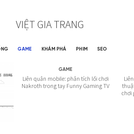
VIỆT GIA TRANG
ỐNG
GAME
KHÁM PHÁ
PHIM
SEO
GAME
Liên quân mobile: phân tích lối chơi
Liên
Nakroth trong tay Funny Gaming TV
thuậ
chơi