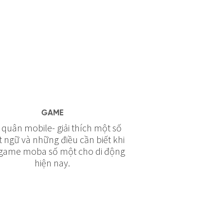
GAME
 quân mobile- giải thích một số
t ngữ và những điều cần biết khi
 game moba số một cho di động
hiện nay.