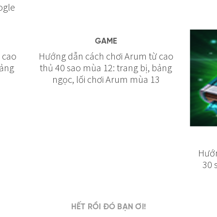
ogle
GAME
ừ cao
Hướng dẫn cách chơi Arum từ cao
bảng
thủ 40 sao mùa 12: trang bị, bảng
ngọc, lối chơi Arum mùa 13
Hướn
30 
HẾT RỒI ĐÓ BẠN ƠI!