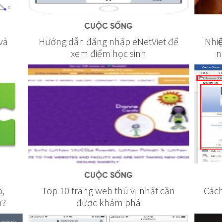
CUỘC SỐNG
 và
Hướng dẫn đăng nhập eNetViet để
Nhiê
xem điểm học sinh
n
CUỘC SỐNG
o,
Top 10 trang web thú vị nhất cần
Cách
n?
được khám phá