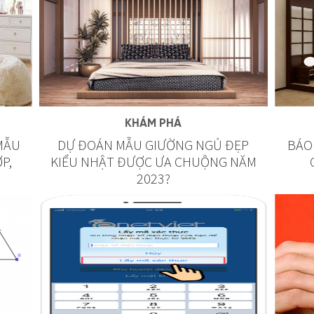
KHÁM PHÁ
MẪU
DỰ ĐOÁN MẪU GIƯỜNG NGỦ ĐẸP
BÁO
P,
KIỂU NHẬT ĐƯỢC ƯA CHUỘNG NĂM
2023?