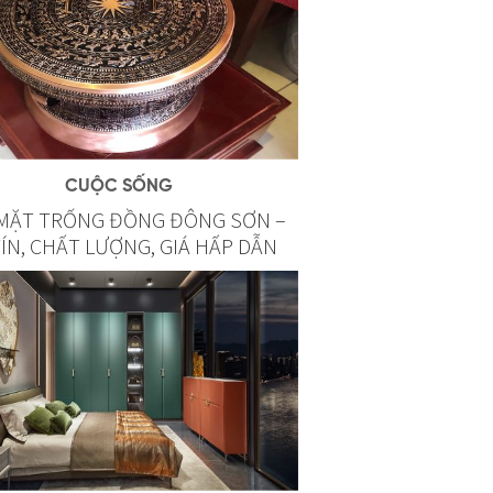
CUỘC SỐNG
MẶT TRỐNG ĐỒNG ĐÔNG SƠN –
TÍN, CHẤT LƯỢNG, GIÁ HẤP DẪN