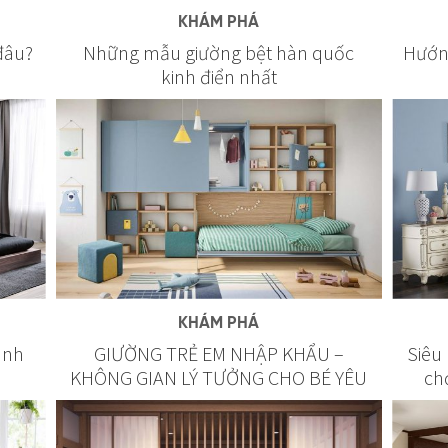
KHÁM PHÁ
đâu?
Những mẫu giường bệt hàn quốc
Hướn
kinh điển nhất
KHÁM PHÁ
ành
GIƯỜNG TRẺ EM NHẬP KHẨU –
Siêu
KHÔNG GIAN LÝ TƯỞNG CHO BÉ YÊU
ch