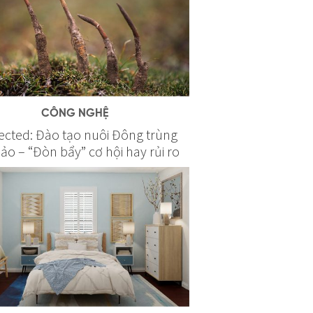
CÔNG NGHỆ
ected: Đào tạo nuôi Đông trùng
ảo – “Đòn bẩy” cơ hội hay rủi ro