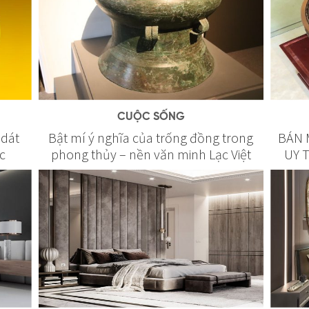
CUỘC SỐNG
 dát
Bật mí ý nghĩa của trống đồng trong
BÁN 
c
phong thủy – nền văn minh Lạc Việt
UY 