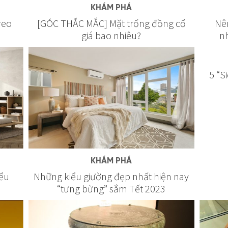
KHÁM PHÁ
reo
[GÓC THẮC MẮC] Mặt trống đồng cổ
Nên
giá bao nhiêu?
nh
5 “S
KHÁM PHÁ
ểu
Những kiểu giường đẹp nhất hiện nay
“tưng bừng” sắm Tết 2023