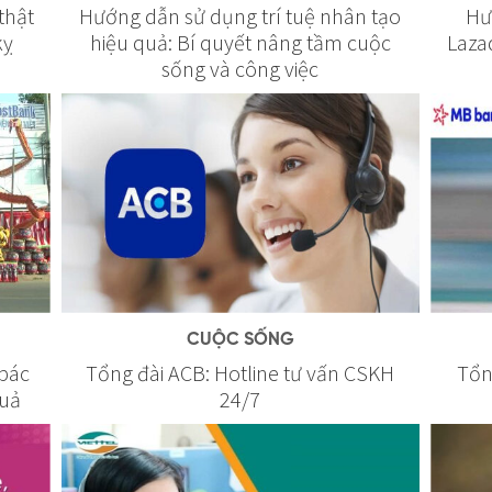
thật
Hướng dẫn sử dụng trí tuệ nhân tạo
Hư
kỵ
hiệu quả: Bí quyết nâng tầm cuộc
Laza
sống và công việc
CUỘC SỐNG
bác
Tổng đài ACB: Hotline tư vấn CSKH
Tổn
quả
24/7