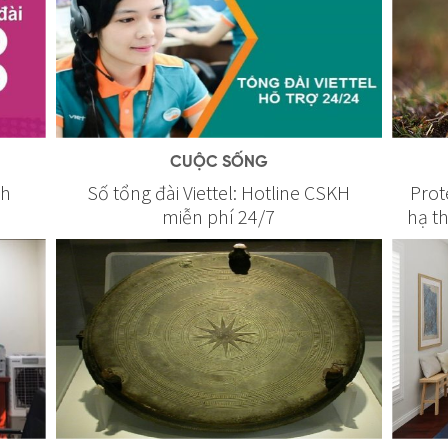
CUỘC SỐNG
nh
Số tổng đài Viettel: Hotline CSKH
Prot
miễn phí 24/7
hạ th