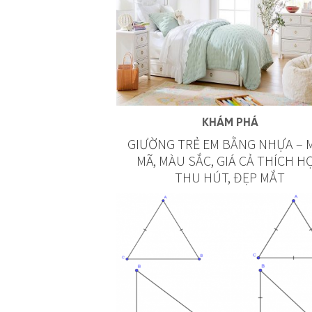
KHÁM PHÁ
GIƯỜNG TRẺ EM BẰNG NHỰA – 
MÃ, MÀU SẮC, GIÁ CẢ THÍCH HỢ
THU HÚT, ĐẸP MẮT