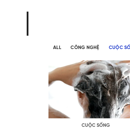
ALL
CÔNG NGHỆ
CUỘC S
CUỘC SỐNG