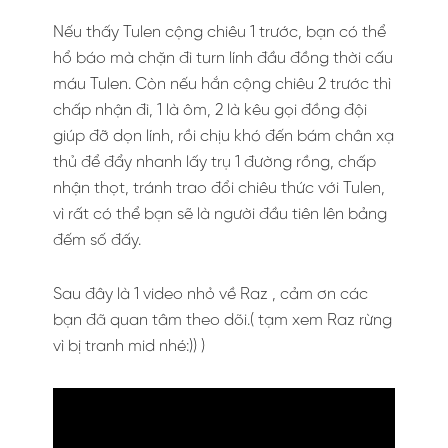
Nếu thấy Tulen cộng chiêu 1 trước, bạn có thể
hổ báo mà chặn đi turn lính đầu đồng thời cấu
máu Tulen. Còn nếu hắn cộng chiêu 2 trước thì
chấp nhận đi, 1 là ôm, 2 là kêu gọi đồng đội
giúp đỡ dọn lính, rồi chịu khó đến bám chân xạ
thủ để đẩy nhanh lấy trụ 1 đường rồng, chấp
nhận thọt, tránh trao đổi chiêu thức với Tulen,
vì rất có thể bạn sẽ là người đầu tiên lên bảng
đếm số đấy.
Sau đây là 1 video nhỏ về Raz , cảm ơn các
bạn đã quan tâm theo dõi.( tạm xem Raz rừng
vì bị tranh mid nhé:)) )