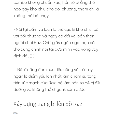
combo không chuẩn xác, hắn sẽ chẳng thể
nào gây khó chịu cho đối phương, thậm chí là
không thể bỏ chạy.
-Nội tại đấm và lách là thứ cực kì khó chịu, cả
với đối phương và ngay cả đối với bản thân
người chơi Raz. Chỉ 1 giây ngáo ngơ, bạn có
thể dùng chính nội tại đưa mình vào vòng vây
địch đó( :)) )
– Bộ kĩ năng đơn mục tiêu cộng với sải tay
ngắn là điểm yếu lớn nhất làm chậm sự tăng
tiến sức mạnh của Raz, nó làm hắn ta dễ bị đè
đường và không thể đi gank sớm được.
Xây dựng trang bị lên đồ Raz: