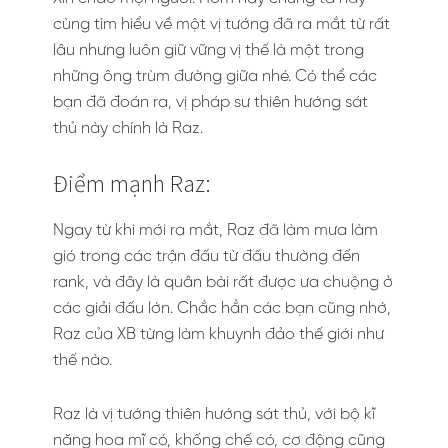
cùng tìm hiểu về một vị tướng đã ra mắt từ rất
lâu nhưng luôn giữ vững vị thế là một trong
những ông trùm đường giữa nhé. Có thể các
bạn đã đoán ra, vị pháp sư thiên hướng sát
thủ này chính là Raz.
Điểm mạnh Raz:
Ngay từ khi mới ra mắt, Raz đã làm mưa làm
gió trong các trận đấu từ đấu thường đến
rank, và đây là quân bài rất được ưa chuộng ở
các giải đấu lớn. Chắc hẳn các bạn cũng nhớ,
Raz của XB từng làm khuynh đảo thế giới như
thế nào.
Raz là vị tướng thiên hướng sát thủ, với bộ kĩ
năng hoa mĩ có, khống chế có, cơ động cũng