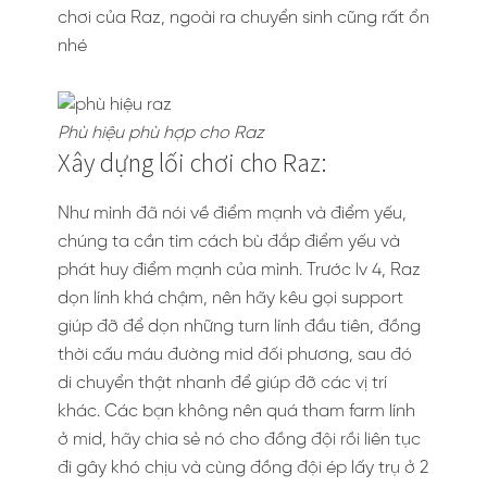
chơi của Raz, ngoài ra chuyển sinh cũng rất ổn
nhé
Phù hiệu phù hợp cho Raz
Xây dựng lối chơi cho Raz:
Như mình đã nói về điểm mạnh và điểm yếu,
chúng ta cần tìm cách bù đắp điểm yếu và
phát huy điểm mạnh của mình. Trước lv 4, Raz
dọn lính khá chậm, nên hãy kêu gọi support
giúp đỡ để dọn những turn lính đầu tiên, đồng
thời cấu máu đường mid đối phương, sau đó
di chuyển thật nhanh để giúp đỡ các vị trí
khác. Các bạn không nên quá tham farm lính
ở mid, hãy chia sẻ nó cho đồng đội rồi liên tục
đi gây khó chịu và cùng đồng đội ép lấy trụ ở 2