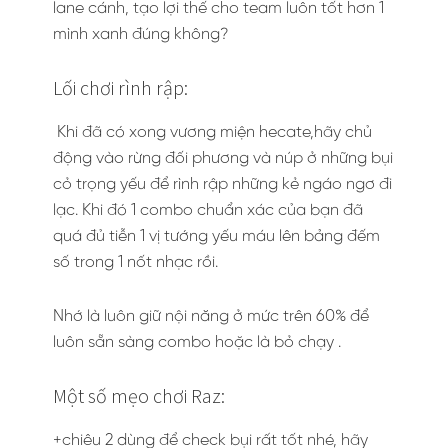
lane cánh, tạo lợi thế cho team luôn tốt hơn 1
mình xanh đúng không?
Lối chơi rình rập:
Khi đã có xong vương miện hecate,hãy chủ
động vào rừng đối phương và núp ở những bụi
cỏ trọng yếu để rình rập những kẻ ngáo ngơ đi
lạc. Khi đó 1 combo chuẩn xác của bạn đã
quá đủ tiễn 1 vị tướng yếu máu lên bảng đếm
số trong 1 nốt nhạc rồi.
Nhớ là luôn giữ nội năng ở mức trên 60% để
luôn sẵn sàng combo hoặc là bỏ chạy .
Một số mẹo chơi Raz:
+chiêu 2 dùng để check bụi rất tốt nhé, hãy