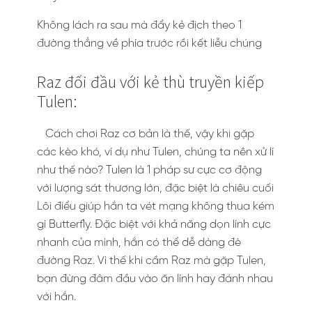
Không lách ra sau mà đẩy kẻ địch theo 1
đường thẳng về phía trước rồi kết liễu chúng
Raz đối đầu với kẻ thù truyền kiếp
Tulen:
Cách chơi Raz cơ bản là thế, vậy khi gặp
các kèo khó, ví dụ như Tulen, chúng ta nên xử lí
như thế nào? Tulen là 1 pháp sư cực cơ động
với lượng sát thương lớn, đặc biệt là chiêu cuối
Lôi điểu giúp hắn ta vét mạng không thua kém
gì Butterfly. Đặc biệt với khả năng dọn lính cực
nhanh của mình, hắn có thể dễ dàng đè
đường Raz. Vì thế khi cầm Raz mà gặp Tulen,
bạn đừng đâm đầu vào ăn lính hay đánh nhau
với hắn.