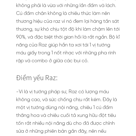
không phải là vừa với những lần đấm và lách.
Cú đấm chân không là chiêu thức làm nên
thương hiệu của raz vì nó đem lại hàng tấn sát
thương, sự khó chịu tột độ khi làm chậm lên tới
90%, và đặc biệt thời gian hồi là rất ngắn. Bộ kĩ
năng của Raz giúp hắn ta xơi tái 1 vị tướng
máu giấy trong 1 nốt nhạc với những pha rình
rập và combo ở giữa các bụi cỏ.
Điểm yếu Raz:
-Vì là vị tướng pháp sư, Raz có lượng máu
không cao, và sức chống chịu rất kém. Đây là
một vị tướng dùng nội năng, chiêu 1 cú đấm
thăng hoa và chiêu cuối tả xung hữu đột tiêu
tốn rất nhiều nội năng dù cho đã được chỉnh
sửa ở những phiên bản gần đây, nên nếu