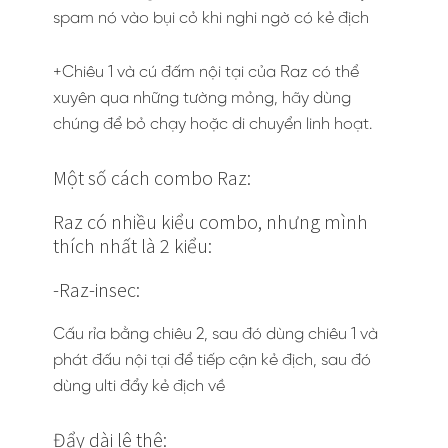
spam nó vào bụi cỏ khi nghi ngờ có kẻ địch
+Chiêu 1 và cú đấm nội tại của Raz có thể
xuyên qua những tường mỏng, hãy dùng
chúng để bỏ chạy hoặc di chuyển linh hoạt.
Một số cách combo Raz:
Raz có nhiều kiểu combo, nhưng mình
thích nhất là 2 kiểu:
-Raz-insec:
Cấu rỉa bằng chiêu 2, sau đó dùng chiêu 1 và
phát đấu nội tại để tiếp cận kẻ địch, sau đó
dùng ulti đẩy kẻ địch về
Đẩy dài lê thê: