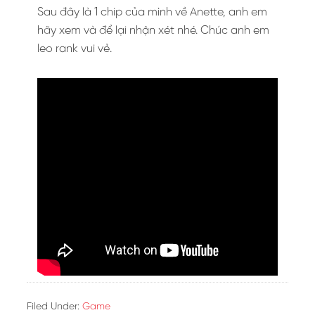
Sau đây là 1 chip của mình về Anette, anh em
hãy xem và để lại nhận xét nhé. Chúc anh em
leo rank vui vẻ.
Filed Under:
Game