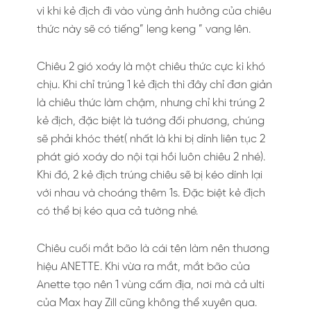
vì khi kẻ địch đi vào vùng ảnh hưởng của chiêu
thức này sẽ có tiếng” leng keng ” vang lên.
Chiêu 2 gió xoáy là một chiêu thức cực kì khó
chịu. Khi chỉ trúng 1 kẻ địch thì đây chỉ đơn giản
là chiêu thức làm chậm, nhưng chỉ khi trúng 2
kẻ địch, đặc biệt là tướng đối phương, chúng
sẽ phải khóc thét( nhất là khi bị dính liên tục 2
phát gió xoáy do nội tại hồi luôn chiêu 2 nhé).
Khi đó, 2 kẻ địch trúng chiêu sẽ bị kéo dính lại
với nhau và choáng thêm 1s. Đặc biệt kẻ địch
có thể bị kéo qua cả tường nhé.
Chiêu cuối mắt bão là cái tên làm nên thương
hiệu ANETTE. Khi vừa ra mắt, mắt bão của
Anette tạo nên 1 vùng cấm địa, nơi mà cả ulti
của Max hay Zill cũng không thể xuyên qua.