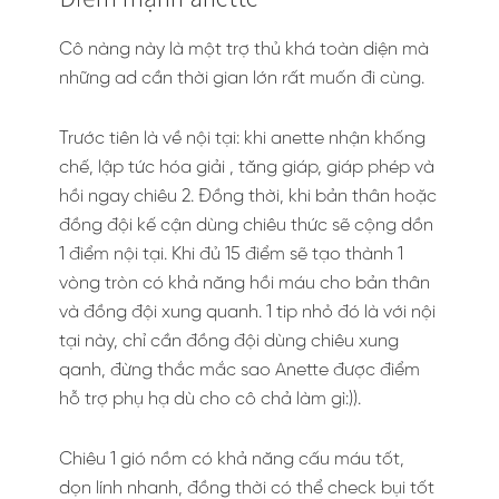
Cô nàng này là một trợ thủ khá toàn diện mà
những ad cần thời gian lớn rất muốn đi cùng.
Trước tiên là về nội tại: khi anette nhận khống
chế, lập tức hóa giải , tăng giáp, giáp phép và
hồi ngay chiêu 2. Đồng thời, khi bản thân hoặc
đồng đội kế cận dùng chiêu thức sẽ cộng dồn
1 điểm nội tại. Khi đủ 15 điểm sẽ tạo thành 1
vòng tròn có khả năng hồi máu cho bản thân
và đồng đội xung quanh. 1 tip nhỏ đó là với nội
tại này, chỉ cần đồng đội dùng chiêu xung
qanh, đừng thắc mắc sao Anette được điểm
hỗ trợ phụ hạ dù cho cô chả làm gì:)).
Chiêu 1 gió nồm có khả năng cấu máu tốt,
dọn lính nhanh, đồng thời có thể check bụi tốt