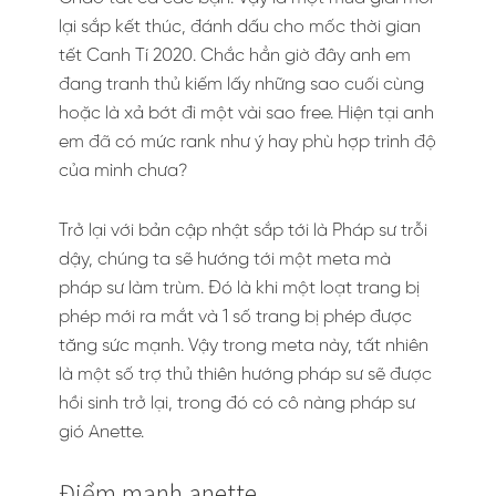
lại sắp kết thúc, đánh dấu cho mốc thời gian
tết Canh Tí 2020. Chắc hẳn giờ đây anh em
đang tranh thủ kiếm lấy những sao cuối cùng
hoặc là xả bớt đi một vài sao free. Hiện tại anh
em đã có mức rank như ý hay phù hợp trình độ
của mình chưa?
Trở lại với bản cập nhật sắp tới là Pháp sư trỗi
dậy, chúng ta sẽ hướng tới một meta mà
pháp sư làm trùm. Đó là khi một loạt trang bị
phép mới ra mắt và 1 số trang bị phép được
tăng sức mạnh. Vậy trong meta này, tất nhiên
là một số trợ thủ thiên hướng pháp sư sẽ được
hồi sinh trở lại, trong đó có cô nàng pháp sư
gió Anette.
Điểm mạnh anette