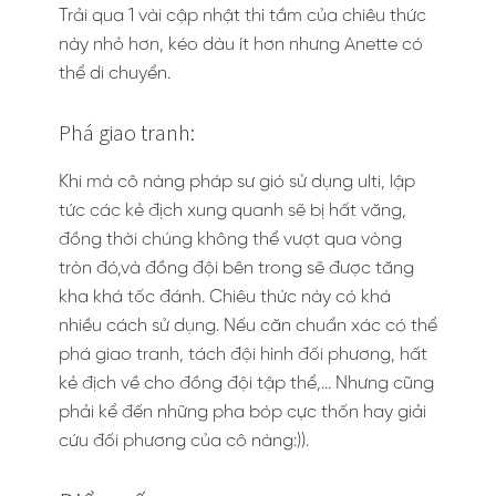
Trải qua 1 vài cập nhật thì tầm của chiêu thức
này nhỏ hơn, kéo dàu ít hơn nhưng Anette có
thể di chuyển.
Phá giao tranh:
Khi mà cô nàng pháp sư gió sử dụng ulti, lập
tức các kẻ địch xung quanh sẽ bị hất văng,
đồng thời chúng không thể vượt qua vòng
tròn đó,và đồng đội bên trong sẽ được tăng
kha khá tốc đánh. Chiêu thức này có khá
nhiều cách sử dụng. Nếu căn chuẩn xác có thể
phá giao tranh, tách đội hình đối phương, hất
kẻ địch về cho đồng đội tập thể,… Nhưng cũng
phải kể đến những pha bóp cực thốn hay giải
cứu đối phương của cô nàng:)).