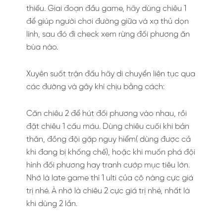
thiếu. Giai đoạn đầu game, hãy dùng chiêu 1
để giúp người chơi đường giữa và xạ thủ dọn
lính, sau đó đi check xem rừng đối phương ăn
bùa nào.
Xuyên suốt trận đấu hãy di chuyển liên tục qua
các đường và gây khí chịu bằng cách:
Căn chiêu 2 để hút đối phương vào nhau, rồi
đặt chiêu 1 cấu máu. Dùng chiêu cuối khi bản
thân, đồng đội gặp nguy hiểm( dùng được cả
khi đang bị khống chế), hoặc khi muốn phá đội
hình đối phương hay tranh cướp mục tiêu lớn.
Nhớ là late game thì 1 ulti của cô nàng cực giá
trị nhé. À nhớ là chiêu 2 cực giá trị nhé, nhất là
khi dùng 2 lần.