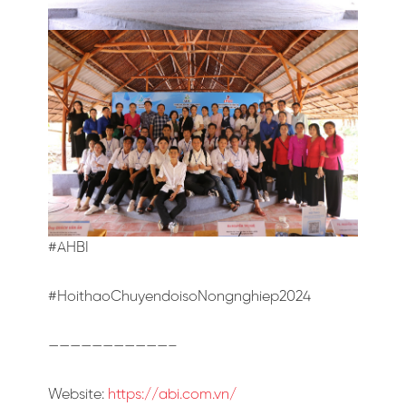
#AHBI
#HoithaoChuyendoisoNongnghiep2024
———————————–
Website:
https://abi.com.vn/