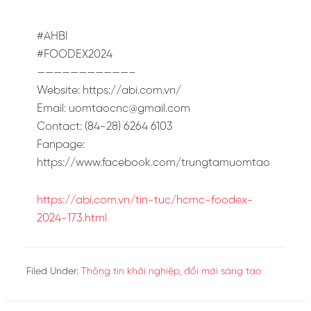
#AHBI
#FOODEX2024
———————————–
Website: https://abi.com.vn/
Email:
uomtaocnc@gmail.com
Contact: (84-28) 6264 6103
Fanpage:
https://www.facebook.com/trungtamuomtao
https://abi.com.vn/tin-tuc/hcmc-foodex-
2024-173.html
Filed Under:
Thông tin khởi nghiệp, đổi mới sáng tạo