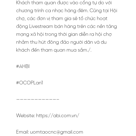
Khách tham quan được vào cổng tự do với
chương trình ca nhạc hàng đêm. Cũng tại Hội
chợ, các đơn vị tham gia sẽ tổ chức hoạt
động Livestream bán hàng trên các nền tảng
mạng xã hội trong thời gian diễn ra hội chợ
nhằm thu hút đông đảo người dân và du
khách đến tham quan mua sắm./.
#AHBI
#OCOPLan1
———————————–
Website: https://abi.com.vn/
Email:
uomtaocnc@gmail.com