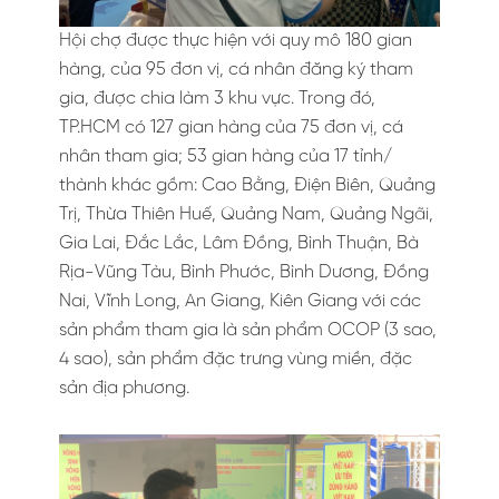
Hội chợ được thực hiện với quy mô 180 gian
hàng, của 95 đơn vị, cá nhân đăng ký tham
gia, được chia làm 3 khu vực. Trong đó,
TP.HCM có 127 gian hàng của 75 đơn vị, cá
nhân tham gia; 53 gian hàng của 17 tỉnh/
thành khác gồm: Cao Bằng, Điện Biên, Quảng
Trị, Thừa Thiên Huế, Quảng Nam, Quảng Ngãi,
Gia Lai, Đắc Lắc, Lâm Đồng, Bình Thuận, Bà
Rịa-Vũng Tàu, Bình Phước, Bình Dương, Đồng
Nai, Vĩnh Long, An Giang, Kiên Giang với các
sản phẩm tham gia là sản phẩm OCOP (3 sao,
4 sao), sản phẩm đặc trưng vùng miền, đặc
sản địa phương.