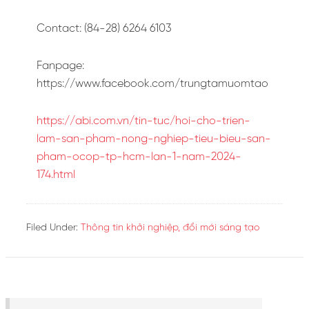
Contact: (84-28) 6264 6103
Fanpage:
https://www.facebook.com/trungtamuomtao
https://abi.com.vn/tin-tuc/hoi-cho-trien-
lam-san-pham-nong-nghiep-tieu-bieu-san-
pham-ocop-tp-hcm-lan-1-nam-2024-
174.html
Filed Under:
Thông tin khởi nghiệp, đổi mới sáng tạo