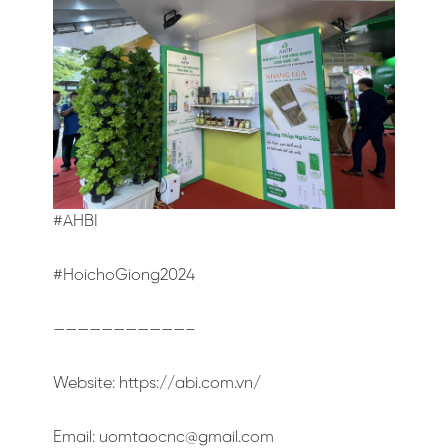
#AHBI
#HoichoGiong2024
———————————–
Website: https://abi.com.vn/
Email:
uomtaocnc@gmail.com