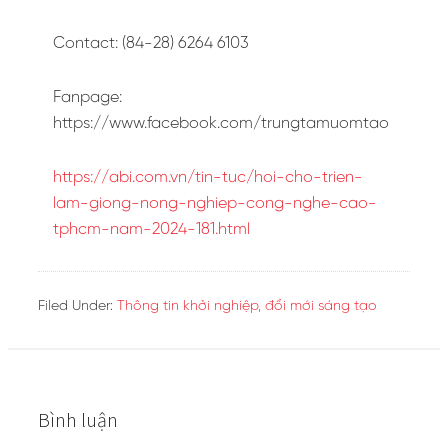
Contact: (84-28) 6264 6103
Fanpage:
https://www.facebook.com/trungtamuomtao
https://abi.com.vn/tin-tuc/hoi-cho-trien-
lam-giong-nong-nghiep-cong-nghe-cao-
tphcm-nam-2024-181.html
Filed Under:
Thông tin khởi nghiệp, đổi mới sáng tạo
Bình luận