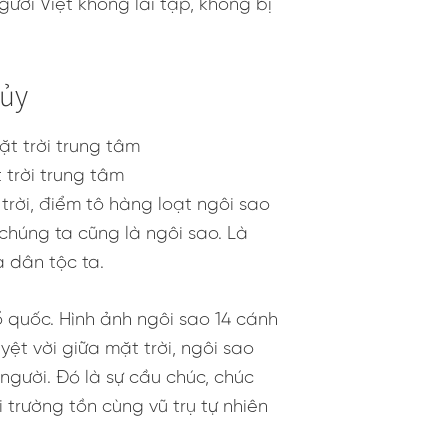
ười Việt không lai tạp, không bị
hủy
 trời trung tâm
trời, điểm tô hàng loạt ngôi sao
chúng ta cũng là ngôi sao. Là
a dân tộc ta.
 quốc. Hình ảnh ngôi sao 14 cánh
ệt vời giữa mặt trời, ngôi sao
người. Đó là sự cầu chúc, chúc
 trường tồn cùng vũ trụ tự nhiên