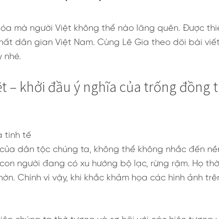
a mà người Việt không thể nào lãng quên. Được thiết
ất dân gian Việt Nam. Cùng Lê Gia theo dõi bài viết
y nhé.
ệt – khởi đầu ý nghĩa của trống đồng
 của dân tộc chúng ta, không thể không nhắc đến nền
g con người đang có xu hướng bộ lạc, rừng rậm. Họ thờ
ờn. Chính vì vậy, khi khắc khảm họa các hình ảnh tr