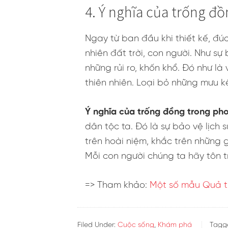
Trải qua hơn 5000 năm lịch sử, n
người Việt dưới thời xa xưa. Ấm n
hạnh phúc. Những chi tiết nhỏ tr
Nhạc cụ, váy, mũ lông chim, khố,
đồng. Đó không chỉ là nét văn hó
ông cha mình.
Các hoạt động thường ngày từ lao
trong cuộc sống xa xưa. Đó là né
với núi rừng, quấn tấm khố quanh
Các vòng tròn, có xuất hiện hình
thủy vòng tròn. Đó là cách săn b
Những hoa văn liên tiếp, tiếp gi