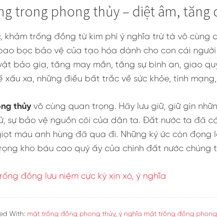
hưng những dấu ấn, di vật còn sót lại, ta có biết, m
o, hạnh phúc, vui vẻ, bình an. Họ tôn sùng thiên nhiê
ên trống đồng đã biểu thị rõ ràng điều đó.
 … là trang phục quen thuộc của người Việt cổ. Mang
a mà còn lưu trữ lại cho thế hệ con cháu đời sau hiểu
 động, giã gạo, nhảy múa, thổi kèn, đánh trống trở 
t đẹp là biểu tượng của sự vui vẻ, hạnh phúc, sự đơn
 thân,… nhưng nụ cười đơn sơ của người Việt Cổ là đ
 tượng 10 con hươu, con gà, hươu đực, hươu cái. Chú
ắt, cách tìm kiếm thức ăn của người Việt cổ ngày xư
áp nhau như những hình tròn hình học xoay quanh vòn