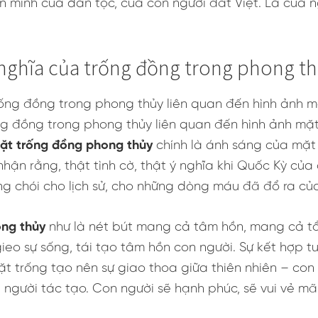
n minh của dân tộc, của con người đất Việt. Là của ng
ý nghĩa của trống đồng trong phong t
ng đồng trong phong thủy liên quan đến hình ảnh mặt
ặt trống đồng phong thủy
chính là ánh sáng của mặt 
hận rằng, thật tình cờ, thật ý nghĩa khi Quốc Kỳ của 
áng chói cho lịch sử, cho những dòng máu đã đổ ra củ
ong thủy
như là nét bút mang cả tâm hồn, mang cả tổ
eo sự sống, tái tạo tâm hồn con người. Sự kết hợp tuy
ặt trống tạo nên sự giao thoa giữa thiên nhiên – con 
người tác tạo. Con người sẽ hạnh phúc, sẽ vui vẻ mãi