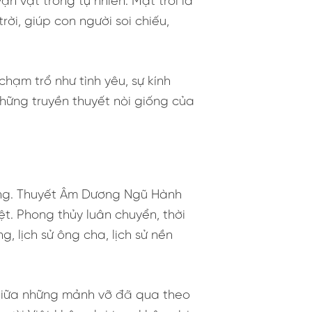
ạn vật trong tự nhiên. Mặt trời là
ời, giúp con người soi chiếu,
chạm trổ như tình yêu, sự kính
những truyền thuyết nòi giống của
ưỡng. Thuyết Âm Dương Ngũ Hành
t. Phong thủy luân chuyển, thời
lịch sử ông cha, lịch sử nền
 giữa những mảnh vỡ đã qua theo