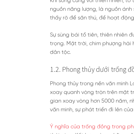
Khi sống cùng với thiên nhiên, tổ 
nguồn năng lượng, là nguồn ánh sá
thấy rõ để săn thú, để hoạt động,
Sự sùng bái tổ tiên, thiên nhiên 
trọng. Mặt trời, chim phượng hài 
dân tộc.
1.2. Phong thủy dưới trống đ
Phong thủy trong nền văn minh L
xoay quanh vòng tròn trên mặt t
gian xoay vòng hơn 5000 năm, nh
văn minh, sự phát triển đi lên củ
Ý nghĩa của trống đồng trong p