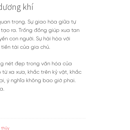
ường tượng được cuộc sống của
n, họ ao ước được ăn no, được
 màu sắc khảm sâu lên mặt trống
 rõ về kỹ thuật, về cuộc sống của
thành tinh thần không thể thiếu
 sơ. Tuy cuộc sống đơn giản, gắn
iều không bao giờ tìm kiếm được.
ng cách nhau theo quy luật phong
a. Dựa theo đêm trăng để săn thú.
g tròn đồng tâm.