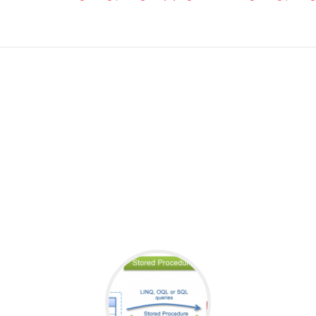
 chuyển động, họ cầm mũi giáo, rùi, … đó có thể là s
 đai chính là sự đánh dấu dân tộc mình. Có đất, mình
nh dũng chống lại những kẻ dám xâm lược, hủy hoạt đ
ồng trong phong thủy – diệt âm, tăng