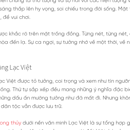
tiên chúng ta thờ tượng và sợ hãi với các hiện tượng v
ng thắp lên hy vọng, soi chiếu trong đời sống. Mặt tr
 để vui chơi.
được khắc rõ trên mặt trống đồng. Từng nét, từng nét, 
hòa đến lạ. Sự ca ngợi, sự tưởng nhớ về một thời, về 
ồng Lạc Việt
ạc Việt được tỏ tưởng, coi trọng và xem như tín ng
rống. Thứ tự sắp xếp đều mang những ý nghĩa đặc biệ
ững dấu ấn mường tưởng như đã mất đi. Nhưng không, 
a dân tộc vẫn được lưu trữ.
hong thủy
dưới nền văn minh Lạc Việt là sự tổng hợp