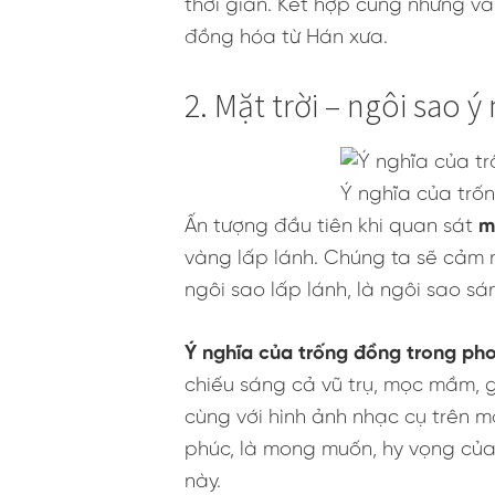
thời gian. Kết hợp cùng những vă
đồng hóa từ Hán xưa.
2. Mặt trời – ngôi sao 
Ý nghĩa của trố
Ấn tượng đầu tiên khi quan sát
m
vàng lấp lánh. Chúng ta sẽ cảm n
ngôi sao lấp lánh, là ngôi sao s
Ý nghĩa của trống đồng trong ph
chiếu sáng cả vũ trụ, mọc mầm, gi
cùng với hình ảnh nhạc cụ trên m
phúc, là mong muốn, hy vọng của 
này.