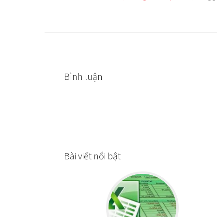
Tiếp đoạn những chiếc thuyền như
họ. Dưới thời nào, sự bảo vệ đất
ắt thắng lợi. Những con người a
Việt.
4. Ý nghĩa của trống đ