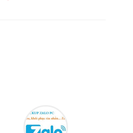
ự đấu tranh cho chính bộ lạc của
 có nước. Có lòng đấu tranh mình
ất mình. Đó là nền văn minh Lạc
 dương khí