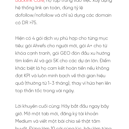
Backlink Cafe
, họ tập trung vào việc xây dựng
hệ thống link an toàn, đúng tỷ lệ
dofollow/nofollow và chỉ sử dụng các domain
có DR >75.
Hiện có 4 gói dịch vụ phù hợp cho từng mục
tiêu: gói Ahrefs cho người mới, gói A+ cho từ
khóa cạnh tranh, gói GEO đón đầu xu hướng
tìm kiếm AI và gói 5K cho các dự án lớn. Điểm
khác biệt là họ cam kết hoàn tiền nếu không
đạt KPI và luôn minh bạch về thời gian hiệu
quả (thường từ 1-3 tháng), thay vì hứa hẹn lên
top thần tốc trong vài ngày.
Lời khuyên cuối cùng: Hãy bắt đầu ngay bây
giờ. Mở một tab mới, đăng ký tài khoản
Medium và viết một bài chia sẻ thật tâm
huyết. Đừng làm 10 cái cùng lúc, hãy làm từng