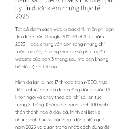
uy tín được kiểm chứng thực tế
2025
Tất cả danh sách web đi backlink miễn phí bạn
tìm được trên Google 90% đã chết từ năm
2023. Hoặc chúng vẫn còn sống nhưng chỉ
toàn link rác, đi xong Google sẽ phạt ngầm
website của bạn 3 tháng sau mà bạn không
hề hiểu lý do tại sao.
Mình đã lặn lội hết 17 thread trên r/SEO, trực
tiếp test 42 domain được cộng đồng quốc tế
khen ngợi và chạy theo dõi chỉ số liên tục
trong 2 tháng. Không có danh sách 100 web
thần thánh nào ở đây cả. Mình chỉ liệt kê
những cái thực sự còn hoạt động hiệu quả
năm 2025 và quan trọng nhất: cách dùng để