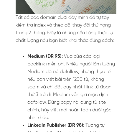
Tất cả các domain dưới đây mình đã tự tay
kiểm tra index và theo dõi thay đổi thứ hạng
trong 2 tháng. Đây là những nền tảng thực sự
chất lượng nếu bạn biết khai thác đúng cách:
Medium (DR 95):
Vua của các loại
backlink miễn phí. Nhiều người lầm tưởng
Medium đã bỏ dofollow, nhưng thực tế
nếu bạn viết bài trên 1200 từ, không
spam và chỉ đặt duy nhất 1 link từ đoạn
thứ 3 trở đi, Medium vẫn giữ mặc định
dofollow. Đừng copy nội dung từ site
chính, hãy viết mới hoàn toàn dưới góc
nhìn khác.
LinkedIn Publisher (DR 98):
Tương tự