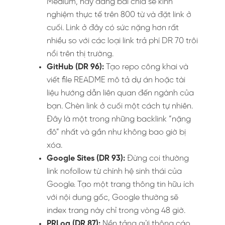
Medium, hãy đăng bài chia sẻ kinh
nghiệm thực tế trên 800 từ và đặt link ở
cuối. Link ở đây có sức nặng hơn rất
nhiều so với các loại link trả phí DR 70 trôi
nổi trên thị trường.
GitHub (DR 96):
Tạo repo công khai và
viết file README mô tả dự án hoặc tài
liệu hướng dẫn liên quan đến ngành của
bạn. Chèn link ở cuối một cách tự nhiên.
Đây là một trong những backlink “nặng
đô” nhất và gần như không bao giờ bị
xóa.
Google Sites (DR 93):
Đừng coi thường
link nofollow từ chính hệ sinh thái của
Google. Tạo một trang thông tin hữu ích
với nội dung gốc, Google thường sẽ
index trang này chỉ trong vòng 48 giờ.
PRLog (DR 87):
Nền tảng gửi thông cáo