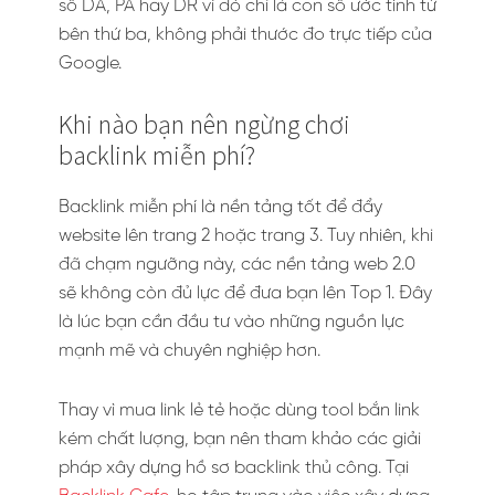
số DA, PA hay DR vì đó chỉ là con số ước tính từ
bên thứ ba, không phải thước đo trực tiếp của
Google.
Khi nào bạn nên ngừng chơi
backlink miễn phí?
Backlink miễn phí là nền tảng tốt để đẩy
website lên trang 2 hoặc trang 3. Tuy nhiên, khi
đã chạm ngưỡng này, các nền tảng web 2.0
sẽ không còn đủ lực để đưa bạn lên Top 1. Đây
là lúc bạn cần đầu tư vào những nguồn lực
mạnh mẽ và chuyên nghiệp hơn.
Thay vì mua link lẻ tẻ hoặc dùng tool bắn link
kém chất lượng, bạn nên tham khảo các giải
pháp xây dựng hồ sơ backlink thủ công. Tại