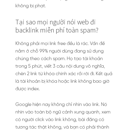
không bị phạt.
Tại sao mọi người nói web đi
backlink miễn phí toàn spam?
Không phải mọi link free đều là rác. Vấn đề
nằm ở chỗ 99% người dùng đang sử dụng
chúng theo cách spam. Họ tạo tài khoản
trong 5 phút, viết 3 câu nội dung vô nghĩa,
chèn 2 link từ khóa chính xác rồi rời đi. Kết quả
là tài khoản bị khóa hoặc link không bao giờ
được index.
Google hiện nay không chỉ nhìn vào link. Nó
nhìn vào toàn bộ ngữ cảnh xung quanh, xem
có người click vào link không, bài đăng có
tương tác thật không, và bạn có phải thành