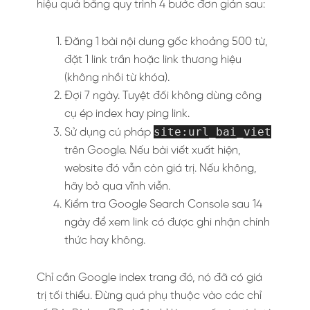
hiệu quả bằng quy trình 4 bước đơn giản sau:
Đăng 1 bài nội dung gốc khoảng 500 từ,
đặt 1 link trần hoặc link thương hiệu
(không nhồi từ khóa).
Đợi 7 ngày. Tuyệt đối không dùng công
cụ ép index hay ping link.
site:url_bai_viet
Sử dụng cú pháp
trên Google. Nếu bài viết xuất hiện,
website đó vẫn còn giá trị. Nếu không,
hãy bỏ qua vĩnh viễn.
Kiểm tra Google Search Console sau 14
ngày để xem link có được ghi nhận chính
thức hay không.
Chỉ cần Google index trang đó, nó đã có giá
trị tối thiểu. Đừng quá phụ thuộc vào các chỉ