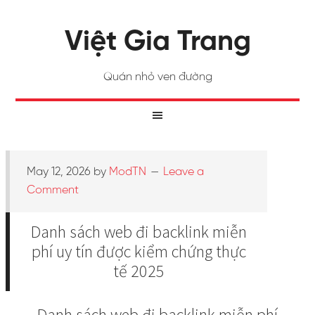
Việt Gia Trang
Quán nhỏ ven đường
May 12, 2026
by
ModTN
Leave a
Comment
Danh sách web đi backlink miễn
phí uy tín được kiểm chứng thực
tế 2025
Danh sách web đi backlink miễn phí