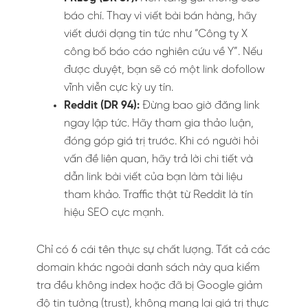
báo chí. Thay vì viết bài bán hàng, hãy
viết dưới dạng tin tức như “Công ty X
công bố báo cáo nghiên cứu về Y”. Nếu
được duyệt, bạn sẽ có một link dofollow
vĩnh viễn cực kỳ uy tín.
Reddit (DR 94):
Đừng bao giờ đăng link
ngay lập tức. Hãy tham gia thảo luận,
đóng góp giá trị trước. Khi có người hỏi
vấn đề liên quan, hãy trả lời chi tiết và
dẫn link bài viết của bạn làm tài liệu
tham khảo. Traffic thật từ Reddit là tín
hiệu SEO cực mạnh.
Chỉ có 6 cái tên thực sự chất lượng. Tất cả các
domain khác ngoài danh sách này qua kiểm
tra đều không index hoặc đã bị Google giảm
độ tin tưởng (trust), không mang lại giá trị thực