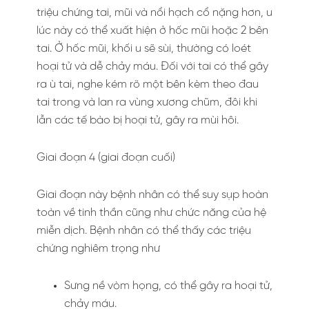
triệu chứng tai, mũi và nổi hạch cổ nặng hơn, u
lúc này có thể xuất hiện ở hốc mũi hoặc 2 bên
tai. Ở hốc mũi, khối u sẽ sùi, thường có loét
hoại tử và dễ chảy máu. Đối với tai có thể gây
ra ù tai, nghe kém rõ một bên kèm theo đau
tai trong và lan ra vùng xương chũm, đôi khi
lẫn các tế bào bị hoại tử, gây ra mùi hôi.
Giai đoạn 4 (giai đoạn cuối)
Giai đoạn này bệnh nhân có thể suy sụp hoàn
toàn về tinh thần cũng như chức năng của hệ
miễn dịch. Bệnh nhân có thể thấy các triệu
chứng nghiêm trọng như
Sưng nề vòm họng, có thể gây ra hoại tử,
chảy máu.