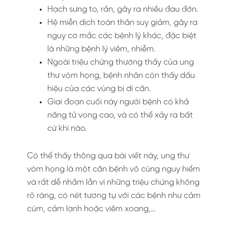
Hạch sưng to, rắn, gây ra nhiều đau đớn.
Hệ miễn dịch toàn thân suy giảm, gây ra
nguy cơ mắc các bệnh lý khác, đặc biệt
là những bệnh lý viêm, nhiễm.
Ngoài triệu chứng thường thấy của ung
thư vòm họng, bệnh nhân còn thấy dấu
hiệu của các vùng bị di căn.
Giai đoạn cuối này người bệnh có khả
năng tử vong cao, và có thể xảy ra bất
cứ khi nào.
Có thể thấy thông qua bài viết này, ung thư
vòm họng là một căn bệnh vô cùng nguy hiểm
và rất dễ nhầm lẫn vì những triệu chứng không
rõ ràng, có nét tương tự với các bệnh như cảm
cúm, cảm lạnh hoặc viêm xoang,…