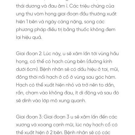
thái dương và đau âm ỉ. Các triệu chứng của
ung thư vòm họng giai đoạn đầu thường xuất
hiện 1 bên và ngày càng nặng, song các
phương pháp điều trị bằng thuốc không đem
lại hiệu quả.
Giai đoạn 2: Lúc này, u sẽ xâm lấn tới vùng hầu
họng, có thể có hạch cùng bên (đường kính
dưới 6cm). Bệnh nhân sẽ có dấu hiệu ở tai, mũi,
đồng thời nổi hạch ở cổ ở vùng sau góc hàm.
Hạch có thể xuất hiện nhỏ và trở nên to dần,
rắn, chạm vào không đau, ít di động và sau đó
sẽ dính vào lớp mô xung quanh.
Giai đoạn 3: Giai đoạn 3 u sẽ xâm lấn đến các
xương và xoang cạnh mũi, lúc này hạch cổ có
thể xuất hiện ở 2 bên. Bệnh nhân sẽ có các