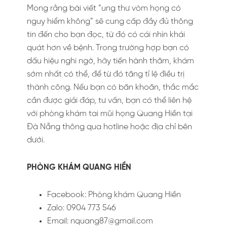
Mong rằng bài viết “ung thư vòm họng có
nguy hiểm không” sẽ cung cấp đầy đủ thông
tin đến cho bạn đọc, từ đó có cái nhìn khái
quát hơn về bệnh. Trong trường hợp bạn có
dấu hiệu nghi ngờ, hãy tiến hành thăm, khám
sớm nhất có thể, để từ đó tăng tỉ lệ điều trị
thành công. Nếu bạn có băn khoăn, thắc mắc
cần được giải đáp, tư vấn, bạn có thể liên hệ
với phòng khám tai mũi họng Quang Hiền tại
Đà Nẵng thông qua hotline hoặc địa chỉ bên
dưới.
PHÒNG KHÁM QUANG HIỀN
Facebook: Phòng khám Quang Hiền
Zalo: 0904 773 546
Email:
nquang87@gmail.com