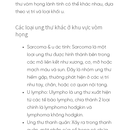
thư vòm họng lành tính có thể khác nhau, dựa
theo vị trí và loại khối u.
Các loại ung thư khác ở khu vực vòm
họng
Sarcoma & u ác tính: Sarcoma là một
loại ung thư được hình thành bên trong
các mô liên kết như xương, cơ, mỡ hoặc
mạch máu và sụn. Đây là nhóm ung thư
hiếm gặp, thường phát hiện ở các vị trí
như tay, chân, hoặc cơ quan nội tạng.
U lympho: Ulympho là ung thư xuất hiện
từ các tế bào lympho, chia thành 2 loại
chính là lymphoma hodgkin và
lymphoma không hodgkin.
Ung thư thanh quản: Xảy ra trong thanh