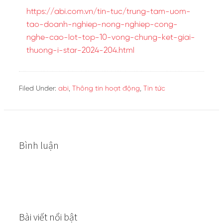
https://abi.com.vn/tin-tuc/trung-tam-uom-
tao-doanh-nghiep-nong-nghiep-cong-
nghe-cao-lot-top-10-vong-chung-ket-giai-
thuong-i-star-2024-204.html
Filed Under:
abi
,
Thông tin hoạt động
,
Tin tức
Bình luận
Bài viết nổi bật