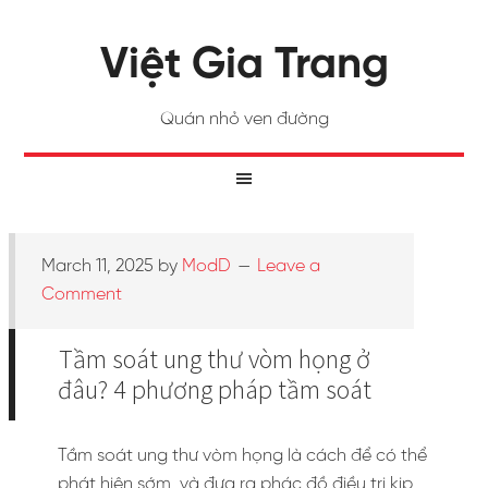
Việt Gia Trang
Quán nhỏ ven đường
March 11, 2025
by
ModD
Leave a
Comment
Tầm soát ung thư vòm họng ở
đâu? 4 phương pháp tầm soát
Tầm soát ung thư vòm họng là cách để có thể
phát hiện sớm, và đưa ra phác đồ điều trị kịp