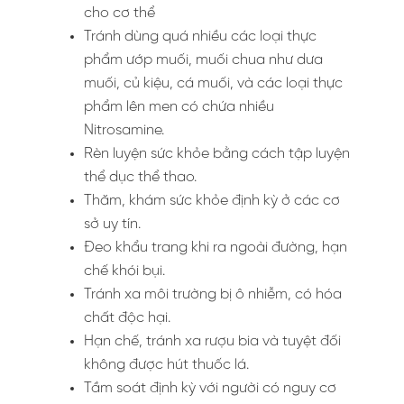
cho cơ thể
Tránh dùng quá nhiều các loại thực
phẩm ướp muối, muối chua như dưa
muối, củ kiệu, cá muối, và các loại thực
phẩm lên men có chứa nhiều
Nitrosamine.
Rèn luyện sức khỏe bằng cách tập luyện
thể dục thể thao.
Thăm, khám sức khỏe định kỳ ở các cơ
sở uy tín.
Đeo khẩu trang khi ra ngoài đường, hạn
chế khói bụi.
Tránh xa môi trường bị ô nhiễm, có hóa
chất độc hại.
Hạn chế, tránh xa rượu bia và tuyệt đối
không được hút thuốc lá.
Tầm soát định kỳ với người có nguy cơ