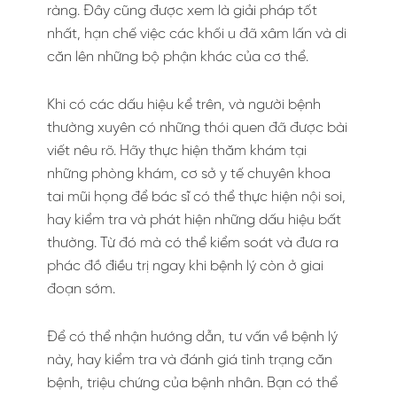
ràng. Đây cũng được xem là giải pháp tốt
nhất, hạn chế việc các khối u đã xâm lấn và di
căn lên những bộ phận khác của cơ thể.
Khi có các dấu hiệu kể trên, và người bệnh
thường xuyên có những thói quen đã được bài
viết nêu rõ. Hãy thực hiện thăm khám tại
những phòng khám, cơ sở y tế chuyên khoa
tai mũi họng để bác sĩ có thể thực hiện nội soi,
hay kiểm tra và phát hiện những dấu hiệu bất
thường. Từ đó mà có thể kiểm soát và đưa ra
phác đồ điều trị ngay khi bệnh lý còn ở giai
đoạn sớm.
Để có thể nhận hướng dẫn, tư vấn về bệnh lý
này, hay kiểm tra và đánh giá tình trạng căn
bệnh, triệu chứng của bệnh nhân. Bạn có thể