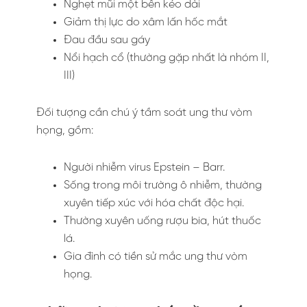
Nghẹt mũi một bên kéo dài
Giảm thị lực do xâm lấn hốc mắt
Đau đầu sau gáy
Nổi hạch cổ (thường gặp nhất là nhóm II,
III)
Đối tượng cần chú ý tầm soát ung thư vòm
họng, gồm:
Người nhiễm virus Epstein – Barr.
Sống trong môi trường ô nhiễm, thường
xuyên tiếp xúc với hóa chất độc hại.
Thường xuyên uống rượu bia, hút thuốc
lá.
Gia đình có tiền sử mắc ung thư vòm
họng.