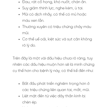
Đau, rát cổ họng, khó nuốt, chán ăn.
Suy giảm thính lực, nghe kém, ù tai.
Mũi có dịch nhầy, có thể có mủ hoặc
máu xen lẫn.
Thường xuyên có triệu chứng chảy máu
mũi.
Cơ thể uể oải, kiệt sức và sụt cân không
rõ lý do.
Trên đây là một vài dấu hiệu chưa rõ ràng, tuy
nhiên các dấu hiệu muộn hơn sẽ là minh chứng
cụ thể hơn cho bệnh lý này, có thể kể đến như:
Bắt đầu phát triển nghiêm trọng hơn ở
các triệu chứng liên quan tai, mắt, mũi.
Liệt mặt đến từ việc dây thần kinh bị
chèn ép.