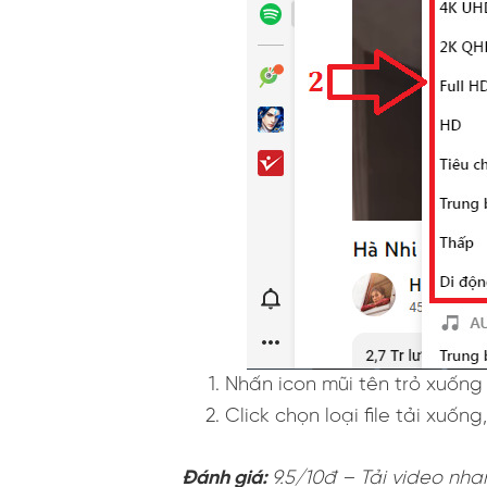
Nhấn icon mũi tên trỏ xuống 
Click chọn loại file tải xuốn
Đánh giá:
9.5/10đ – Tải video nh