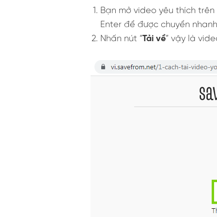
Bạn mở video yêu thích trên
Enter để được chuyển nhanh
Nhấn nút “
Tải về
” vậy là vid