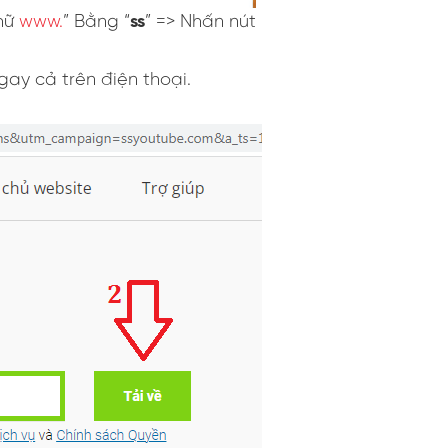
chữ
www.
” Bằng “
ss
” => Nhấn nút
gay cả trên điện thoại.