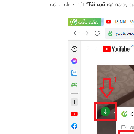
cách click nút “
Tải xuống
” ngay g