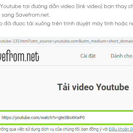
 Youtube tại đường dẫn video (link video) bạn thay 
 sang Savefrom.net.
eo đã được tải xuống trên trình duyệt máy tính hoặc n