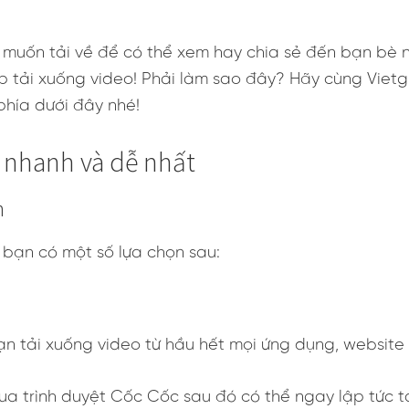
 muốn tải về để có thể xem hay chia sẻ đến bạn bè 
p tải xuống video! Phải làm sao đây? Hãy cùng Vie
hía dưới đây nhé!
 nhanh và dễ nhất
h
 bạn có một số lựa chọn sau:
n tải xuống video từ hầu hết mọi ứng dụng, website
ua trình duyệt Cốc Cốc sau đó có thể ngay lập tức 