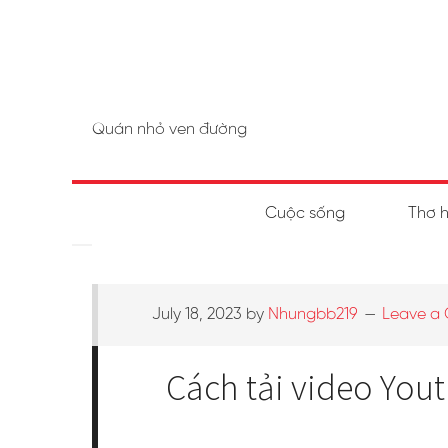
Quán nhỏ ven đường
Cuộc sống
Thơ 
July 18, 2023
by
Nhungbb219
Leave a
Cách tải video You