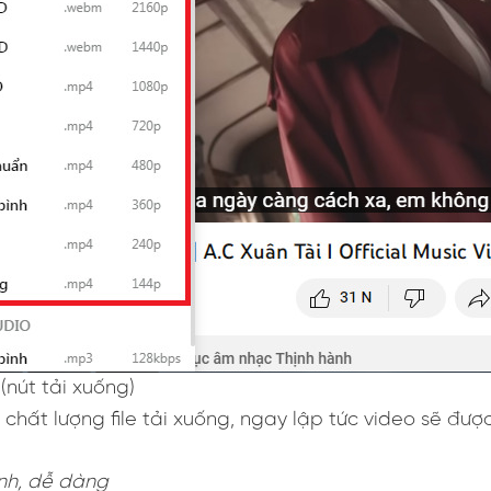
(nút tải xuống)
g, chất lượng file tải xuống, ngay lập tức video sẽ đư
anh, dễ dàng