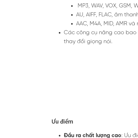
MP3, WAV, VOX, GSM, 
AU, AIFF, FLAC, âm tha
AAC, M4A, MID, AMR và 
Các công cụ nâng cao bao g
thay đổi giọng nói.
Ưu điểm
Đầu ra chất lượng cao
: Ưu đ