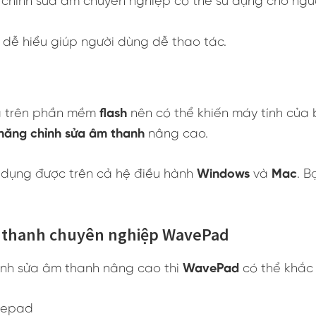
 chỉnh sửa âm chuyên nghiệp có thể sử dụng cho ng
 dễ hiểu giúp người dùng dễ thao tác.
a trên phần mềm
flash
nên có thể khiến máy tính của
năng chỉnh sửa âm thanh
nâng cao.
 dụng được trên cả hệ điều hành
Windows
và
Mac
. B
 thanh chuyên nghiệp
WavePad
ỉnh sửa âm thanh nâng cao thì
WavePad
có thể khắc 