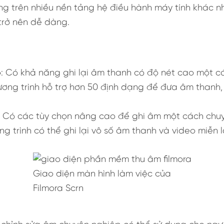
g trên nhiều nền tảng hệ điều hành máy tính khác 
trở nên dễ dàng.
o
: Có khả năng ghi lại âm thanh có độ nét cao một 
ương trình hỗ trợ hơn 50 định dạng để đưa âm thanh,
: Có các tùy chọn nâng cao để ghi âm một cách chu
ng trình có thể ghi lại vô số âm thanh và video miễn
Giao diện màn hình làm việc của
Filmora Scrn