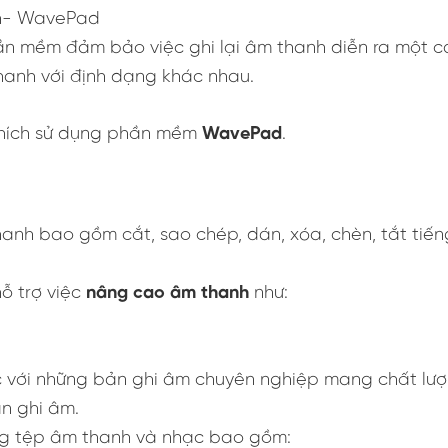
nh- WavePad
n mềm đảm bảo việc ghi lại âm thanh diễn ra một c
thanh với định dạng khác nhau.
 thích sử dụng phần mềm
WavePad
.
anh bao gồm cắt, sao chép, dán, xóa, chèn, tắt tiến
ỗ trợ việc
nâng cao âm thanh
như:
.
 với những bản ghi âm chuyên nghiệp mang chất lượ
n ghi âm.
ng tệp âm thanh và nhạc bao gồm: