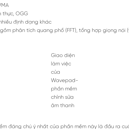
WMA
nh thực, OGG
nhiều định dạng khác
ồm phân tích quang phổ (FFT), tổng hợp giọng nói (
Giao diện
làm việc
của
Wavepad-
phần mềm
chỉnh sửa
âm thanh
iểm đáng chú ý nhất của phần mềm này là đầu ra cu