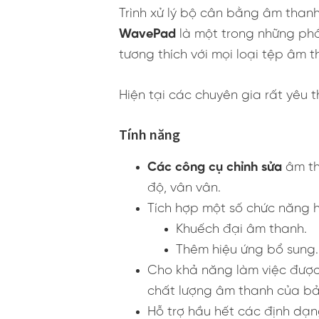
Trình xử lý bộ cân bằng âm tha
WavePad
là một trong những phầ
tương thích với mọi loại tệp âm 
Hiện tại các chuyên gia rất yêu
Tính năng
Các công cụ chỉnh sửa
âm th
độ, vân vân.
Tích hợp một số chức năng h
Khuếch đại âm thanh.
Thêm hiệu ứng bổ sung
Cho khả năng làm việc được
chất lượng âm thanh của bả
Hỗ trợ hầu hết các định dạ