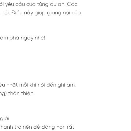
ới yêu cầu của từng dự án. Các
ói. Điều này giúp giọng nói của
hám phá ngay nhé!
u nhất mỗi khi nói đến ghi âm.
g) thân thiện.
giới
m thanh trở nên dễ dàng hơn rất