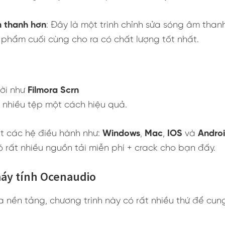
m thanh hơn
: Đây là một trình chỉnh sửa sóng âm tha
phẩm cuối cùng cho ra có chất lượng tốt nhất.
vời như
Filmora Scrn
ý nhiều tệp một cách hiệu quả.
t các hệ điều hành như:
Windows
,
Mac
,
IOS
và
Andro
 rất nhiều nguồn tải miễn phí + crack cho bạn đấy.
áy tính Ocenaudio
a nền tảng, chương trình này có rất nhiều thứ để cu