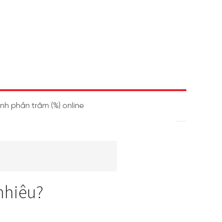
ính phần trăm (%) online
nhiêu?