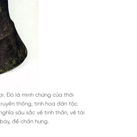
i. Đó là minh chứng của thời
ruyền thống, tinh hoa dân tộc.
hĩa sâu sắc về tinh thần, về tài
g bày, để chấn hưng.