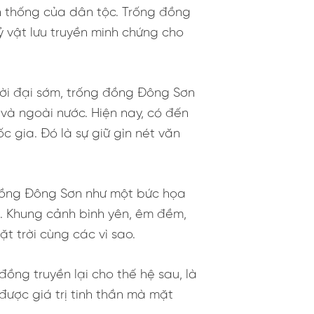
n thống của dân tộc. Trống đồng
ỷ vật lưu truyền minh chứng cho
hời đại sớm, trống đồng Đông Sơn
 và ngoài nước. Hiện nay, có đến
 gia. Đó là sự giữ gìn nét văn
đồng Đông Sơn như một bức họa
ã. Khung cảnh bình yên, êm đềm,
t trời cùng các vì sao.
ồng truyền lại cho thế hệ sau, là
được giá trị tinh thần mà mặt