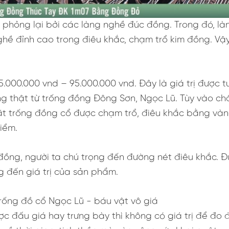
 phỏng lại bởi các làng nghề đúc đồng. Trong đó, l
ghề đỉnh cao trong điêu khắc, chạm trổ kim đồng. Vậ
000.000 vnd – 95.000.000 vnd. Đây là giá trị được tu
thật từ trống đồng Đông Sơn, Ngọc Lũ. Tùy vào chất 
t trống đồng cổ được chạm trổ, điêu khắc bằng vàng 
iểm.
 đồng, người ta chú trọng đến đường nét điêu khắc. 
 đến giá trị của sản phẩm.
 đấu giá hay trưng bày thì không có giá trị để đo đ