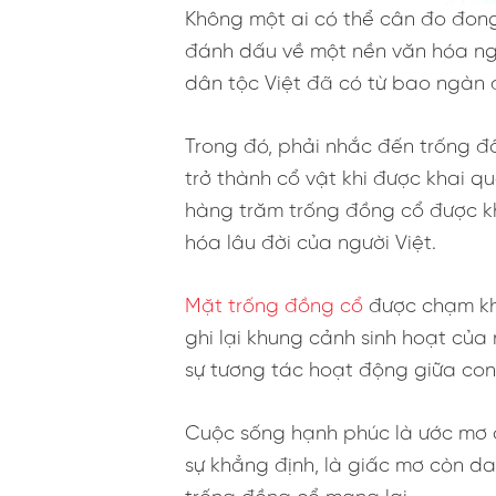
Không một ai có thể cân đo đong
đánh dấu về một nền văn hóa người
dân tộc Việt đã có từ bao ngàn đ
Trong đó, phải nhắc đến trống đ
trở thành cổ vật khi được khai q
hàng trăm trống đồng cổ được kha
hóa lâu đời của người Việt.
Mặt trống đồng cổ
được chạm kh
ghi lại khung cảnh sinh hoạt củ
sự tương tác hoạt động giữa con 
Cuộc sống hạnh phúc là ước mơ củ
sự khẳng định, là giấc mơ còn da