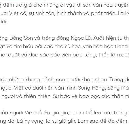
 đếm trả giá cho những di vật, di sản văn hóa truyề
 Việt cổ, sự sinh tồn, hình thành và phát triển. Là k
ời.
ồng Đông Sơn và trống đồng Ngọc Lũ. Xuất hiện từ t
uật và tìm hiểu bởi các nhà sử học, văn hóa học trong
i quật và đưa vào các viện bảo tàng, triển lãm quốc
ắc những khung cảnh, con người khác nhau. Trống 
a người Việt cổ dưới nền văn minh Sông Hồng, Sông M
người và thiên nhiên. Sự bảo vệ bao bọc của thần mặ
a người Việt cổ. Sự giữ gìn, chạm trổ lên mặt trống đ
ng dở. Là hy vọng, là sự giữ gìn. Làm sao để đo đếm 