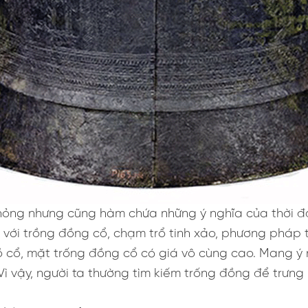
phỏng nhưng cũng hàm chứa những ý nghĩa của thời đạ
à với trồng đồng cổ, chạm trổ tinh xảo, phương pháp t
 cổ, mặt trống đồng cổ có giá vô cùng cao. Mang ý ng
 Vì vậy, người ta thường tìm kiếm trống đồng để trưn