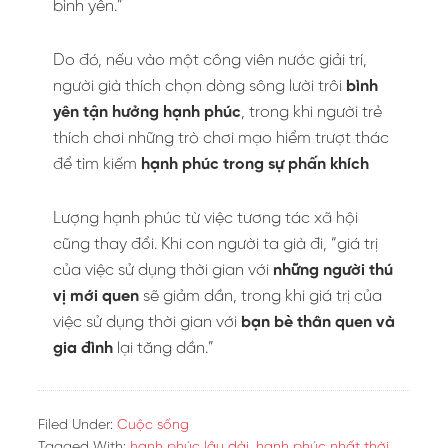
bình yên.”
Do đó, nếu vào một công viên nước giải trí,
người già thích chọn dòng sông lười trôi
bình
yên tận hưởng hạnh phúc
, trong khi người trẻ
thích chơi những trò chơi mạo hiểm trượt thác
để tìm kiếm
hạnh phúc trong sự phấn khích
Lượng hạnh phúc từ việc tương tác xã hội
cũng thay đổi. Khi con người ta già đi, “giá trị
của việc sử dụng thời gian với
những người thú
vị mới quen
sẽ giảm dần, trong khi giá trị của
việc sử dụng thời gian với
bạn bè thân quen và
gia đình
lại tăng dần.”
Filed Under:
Cuộc sống
Tagged With:
hạnh phúc lâu dài
,
hạnh phúc nhất thời