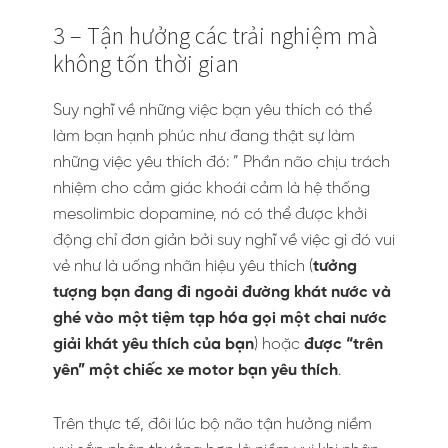
3 – Tận hưởng các trải nghiệm mà
không tốn thời gian
Suy nghĩ về những việc bạn yêu thích có thể
làm bạn hạnh phúc như đang thật sự làm
những việc yêu thích đó: ” Phần não chịu trách
nhiệm cho cảm giác khoái cảm là hệ thống
mesolimbic dopamine, nó có thể được khởi
động chỉ đơn giản bởi suy nghĩ về việc gì đó vui
vẻ như là uống nhãn hiệu yêu thích (
tưởng
tượng bạn đang đi ngoài đường khát nước và
ghé vào một tiệm tạp hóa gọi một chai nước
giải khát yêu thích của bạn
) hoặc
được “trên
yên” một chiếc xe motor bạn yêu thích
.
Trên thực tế, đôi lúc bộ não tận hưởng niềm