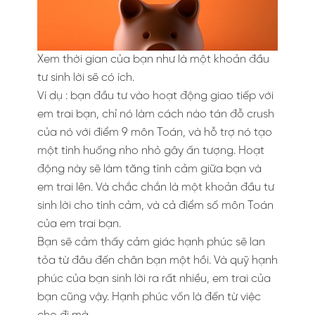
Xem thời gian của bạn như là một khoản đầu
tư sinh lời sẽ có ích.
Ví dụ : bạn đầu tư vào hoạt động giao tiếp với
em trai bạn, chỉ nó làm cách nào tán đỗ crush
của nó với điểm 9 môn Toán, và hỗ trợ nó tạo
một tình huống nho nhỏ gây ấn tượng. Hoạt
động này sẽ làm tăng tình cảm giữa bạn và
em trai lên. Và chắc chắn là một khoản đầu tư
sinh lời cho tình cảm, và cả điểm số môn Toán
của em trai bạn.
Bạn sẽ cảm thấy cảm giác hạnh phúc sẽ lan
tỏa từ đâu đến chân bạn một hồi. Và quỹ hạnh
phúc của bạn sinh lời ra rất nhiều, em trai của
bạn cũng vậy. Hạnh phúc vốn là đến từ việc