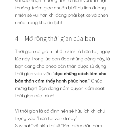
vui sắp nhận thưởng hơn là niềm vui khi nhận
thưởng. (cảm giác chuẩn bị đi du lịch đương
nhiên sẽ vui hơn khi đang phải kẹt xe và chen
chúc trong khu du lịch)
4 – Mở rộng thời gian của bạn
Thời gian có giá trị nhất chính là hiện tại, ngay
lúc này. Trong lúc bạn đọc những dòng này, là
bạn đang cho phép bản thân được sử dụng
thời gian vào việc “
đọc những cách làm cho
bản thân cảm thấy hạnh phúc hơn
.” Chúc
mừng bạn! Bạn đang nắm quyền kiểm soát
thời gian của mình!
Vì thời gian là cố định nên sẽ hữu ích khi chú
trọng vào “hiện tại và nơi này”
Suy nghĩ về hiện tại sẽ “làm giảm dần cảm