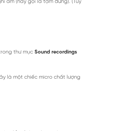
i âm (hay gọi là tạm dừng). (Tùy
rong thư mục
Sound recordings
Đây là một chiếc micro chất lượng