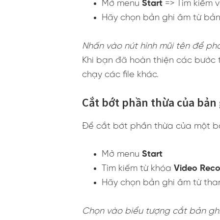
Mở menu
Start
=> Tìm kiếm v
Hãy chọn bản ghi âm từ bản
Nhấn vào nút hình mũi tên để ph
Khi bạn đã hoàn thiện các bước 
chạy các file khác.
Cắt bớt phần thừa của bản
Để cắt bớt phần thừa của một bả
Mở menu
Start
Tìm kiếm từ khóa
Video Reco
Hãy chọn bản ghi âm từ tha
Chọn vào biểu tượng cắt bản gh