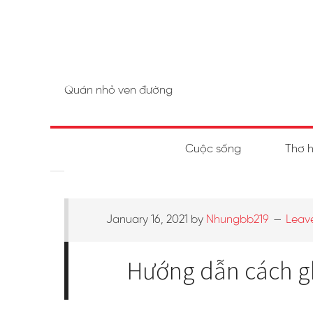
Quán nhỏ ven đường
Cuộc sống
Thơ 
January 16, 2021
by
Nhungbb219
Leav
Hướng dẫn cách gh