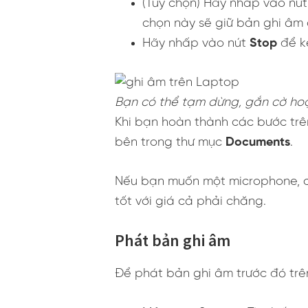
(Tùy chọn) Hãy nhấp vào nú
chọn này sẽ giữ bản ghi âm 
Hãy nhấp vào nút
Stop
để k
Bạn có thể tạm dừng, gắn cờ hoặ
Khi bạn hoàn thành các bước trên,
bên trong thư mục
Documents
.
Nếu bạn muốn một microphone, c
tốt với giá cả phải chăng.
Phát bản ghi âm
Để phát bản ghi âm trước đó trê