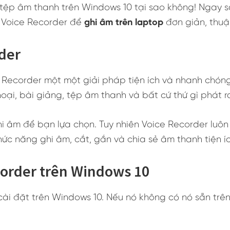
tệp âm thanh trên Windows 10 tại sao không! Ngay s
 Voice Recorder để
ghi âm trên laptop
đơn giản, thuận
rder
 Recorder một một giải pháp tiện ích và nhanh chón
hoại, bài giảng, tệp âm thanh và bất cứ thứ gì phát 
i âm để bạn lựa chọn. Tuy nhiên Voice Recorder luôn
ức năng ghi âm, cắt, gắn và chia sẻ âm thanh tiện íc
corder trên Windows 10
ài đặt trên Windows 10. Nếu nó không có nó sẵn trên