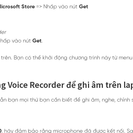
icrosoft Store
=> Nhấp vào nút
Get
der
Nhấp vào nút
Get
.
trên. Bạn có thể khởi động chương trình này từ men
g Voice Recorder để ghi âm trên la
n bạn mọi thứ bạn cần biết để ghi âm, nghe, chỉnh s
0
, hãy đảm bảo rằng microphone đã được kết nối. S