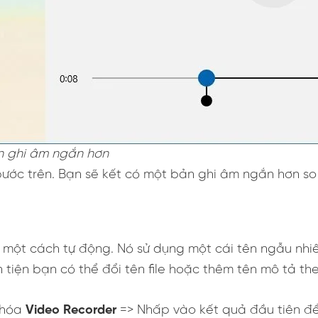
n ghi âm ngắn hơn
ước trên. Bạn sẽ kết có một bản ghi âm ngắn hơn so
âm một cách tự động. Nó sử dụng một cái tên ngẫu nhi
n tiện bạn có thể đổi tên file hoặc thêm tên mô tả th
 khóa
Video Recorder
=> Nhấp vào kết quả đầu tiên để