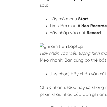
sau:
Hãy mở menu
Start
Tìm kiếm mục
Video Recorde
Hãy nhấp vào nút
Record
.
Hãy nhấn vào viểu tượng hình máy
Mẹo nhanh: Bạn cũng có thể bắt
(Tùy chọn) Hãy nhấn vào nú
Chú ý nhanh: Điều này sẽ không 
phần khác nhau của bản ghi âm.