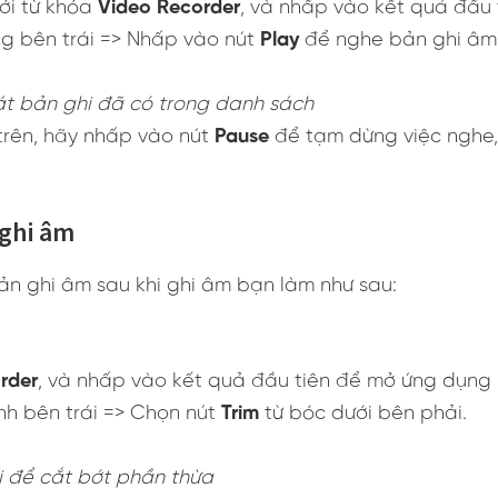
ới từ khóa
Video Recorder
, và nhấp vào kết quả đầu 
g bên trái => Nhấp vào nút
Play
để nghe bản ghi âm
át bản ghi đã có trong danh sách
trên, hãy nhấp vào nút
Pause
để tạm dừng việc nghe,
 ghi âm
n ghi âm sau khi ghi âm bạn làm như sau:
rder
, và nhấp vào kết quả đầu tiên để mở ứng dụng 
nh bên trái => Chọn nút
Trim
từ bóc dưới bên phải.
i để cắt bớt phần thừa