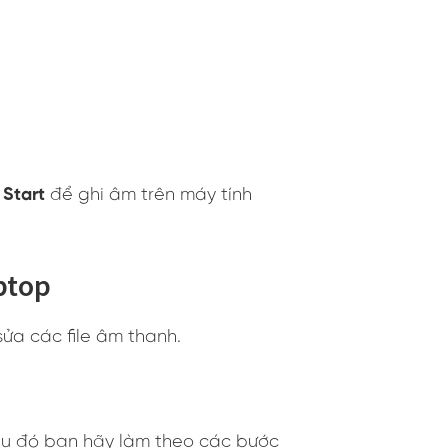
u
Start
để ghi âm trên máy tính
ptop
ửa các file âm thanh.
au đó bạn hãy làm theo các bước