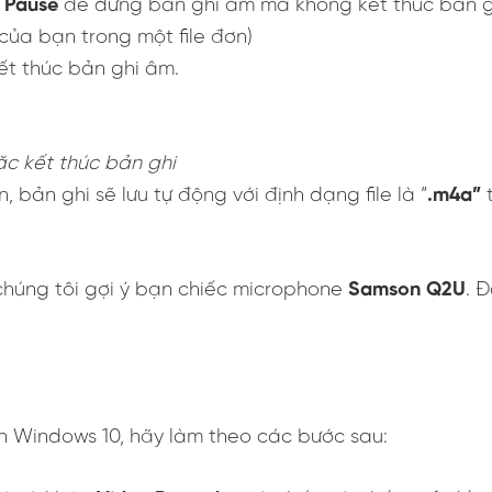
t
Pause
để dừng bản ghi âm mà không kết thúc bản gh
của bạn trong một file đơn)
ết thúc bản ghi âm.
c kết thúc bản ghi
 bản ghi sẽ lưu tự động với định dạng file là “
.m4a”
t
húng tôi gợi ý bạn chiếc microphone
Samson Q2U
. 
n Windows 10, hãy làm theo các bước sau: