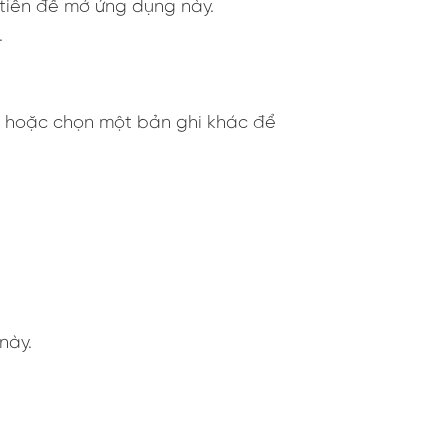
tiên để mở ứng dụng này.
.
 hoặc chọn một bản ghi khác để
này.