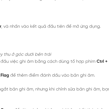
r
, và nhấn vào kết quả đầu tiên để mở ứng dụng.
 thu ở góc dưới bên trái
 đầu việc ghi âm bằng cách dùng tổ hợp phím
Ctrl +
t
Flag
để thêm điểm đánh dấu vào bản ghi âm.
ngắt bản ghi âm, nhưng khi chỉnh sửa bản ghi âm, b