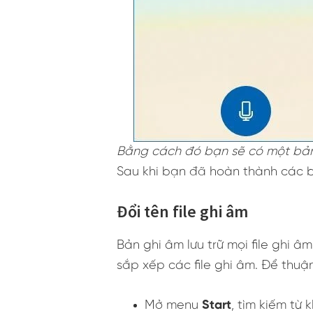
Bằng cách đó bạn sẽ có một bả
Sau khi bạn đã hoàn thành các b
Đổi tên file ghi âm
Bản ghi âm lưu trữ mọi file ghi 
sắp xếp các file ghi âm. Để thuậ
Mở menu
Start
, tìm kiếm từ