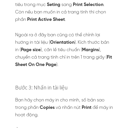
tiêu trong mục
Seting
sang
Print Selection
.
Còn nếu bạn muốn in cả trang tính thì chọn
phần
Print Active Sheet
.
Ngoài ra ở đây bạn cũng có thể chỉnh lại
hướng in tài liệu (
Orientation
). Kích thước bản
in (
Page size
), căn lề tiêu chuẩn (
Margins
),
chuyển cả trang tính chỉ in trên 1 trang giấy (
Fit
Sheet On One Page
).
Bước 3: Nhấn in tài liệu
Bạn hãy chọn máy in cho mình, số bản sao
trong phần
Copies
và nhấn nút
Print
để máy in
hoạt động.