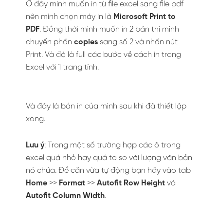
Ở đây mình muốn in từ file excel sang file pdf
nên mình chọn máy in là
Microsoft Print to
PDF
. Đồng thời mình muốn in 2 bản thì mình
chuyển phần
copies
sang số 2 và nhấn nút
Print. Và đó là full các bước về cách in trong
Excel với 1 trang tính.
Và đây là bản in của mình sau khi đã thiết lập
xong.
Lưu ý
: Trong một số trường hợp các ô trong
excel quá nhỏ hay quá to so với lượng văn bản
nó chứa. Để căn vừa tự động bạn hãy vào tab
Home
>>
Format
>>
Autofit Row Height
và
Autofit Column Width
.