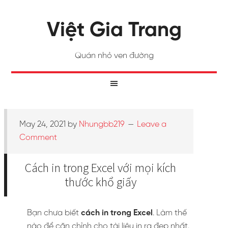
Việt Gia Trang
Quán nhỏ ven đường
May 24, 2021
by
Nhungbb219
Leave a
Comment
Cách in trong Excel với mọi kích
thước khổ giấy
Bạn chưa biết
cách in trong Excel
. Làm thế
nào để căn chỉnh cho tài liệu in ra đẹp nhất.