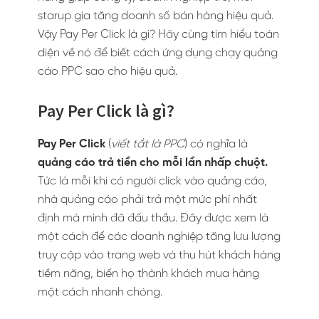
starup gia tăng doanh số bán hàng hiệu quả.
Vậy Pay Per Click là gì? Hãy cùng tìm hiểu toàn
diện về nó để biết cách ứng dụng chạy quảng
cáo PPC sao cho hiệu quả.
Pay Per Click là gì?
Pay Per Click
(
viết tắt là PPC
) có nghĩa là
quảng cáo trả tiền cho mỗi lần nhấp chuột.
Tức là mỗi khi có người click vào quảng cáo,
nhà quảng cáo phải trả một mức phí nhất
định mà mình đã đấu thầu. Đây được xem là
một cách để các doanh nghiệp tăng lưu lượng
truy cập vào trang web và thu hút khách hàng
tiềm năng, biến họ thành khách mua hàng
một cách nhanh chóng.