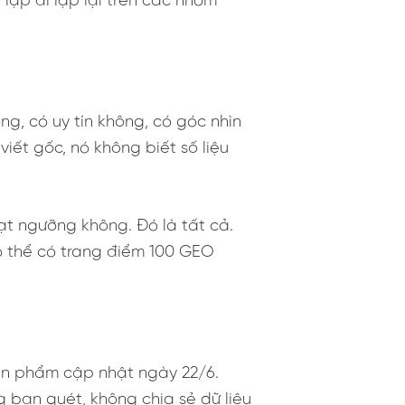
lặp đi lặp lại trên các nhóm
g, có uy tín không, có góc nhìn
iết gốc, nó không biết số liệu
ạt ngưỡng không. Đó là tất cả.
ó thể có trang điểm 100 GEO
 sản phẩm cập nhật ngày 22/6.
 bạn quét, không chia sẻ dữ liệu