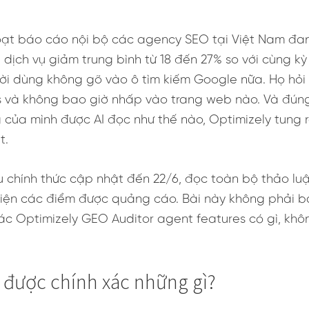
ạt báo cáo nội bộ các agency SEO tại Việt Nam đang 
 dịch vụ giảm trung bình từ 18 đến 27% so với cùng k
ời dùng không gõ vào ô tìm kiếm Google nữa. Họ hỏi
s và không bao giờ nhấp vào trang web nào. Và đún
g của mình được AI đọc như thế nào, Optimizely tung
t.
iệu chính thức cập nhật đến 22/6, đọc toàn bộ thảo l
biện các điểm được quảng cáo. Bài này không phải bản
xác Optimizely GEO Auditor agent features có gì, khô
 được chính xác những gì?