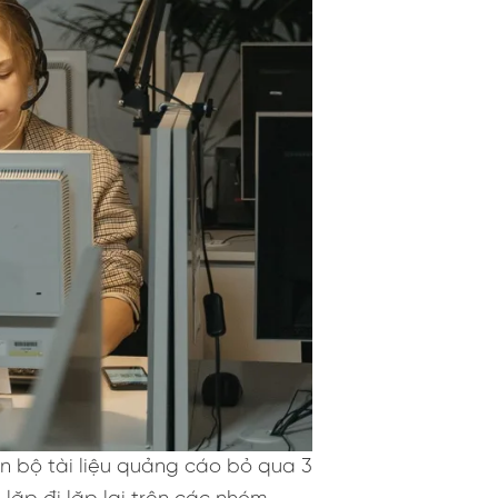
àn bộ tài liệu quảng cáo bỏ qua 3