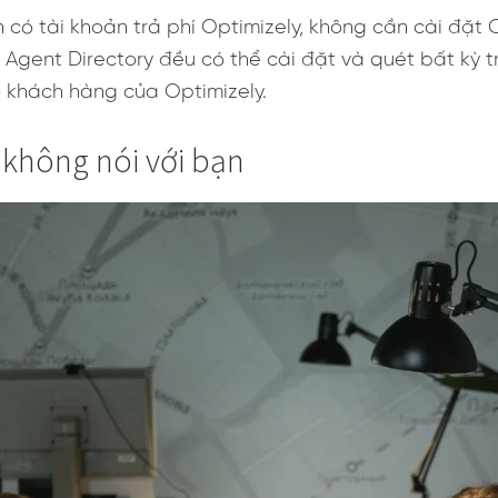
n có tài khoản trả phí Optimizely, không cần cài đặ
 Agent Directory đều có thể cài đặt và quét bất kỳ t
 khách hàng của Optimizely.
 không nói với bạn