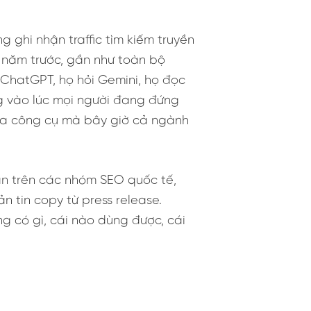
ghi nhận traffic tìm kiếm truyền
ỳ năm trước, gần như toàn bộ
 ChatGPT, họ hỏi Gemini, họ đọc
g vào lúc mọi người đang đứng
 ra công cụ mà bây giờ cả ngành
uận trên các nhóm SEO quốc tế,
 tin copy từ press release.
ng có gì, cái nào dùng được, cái