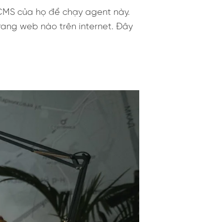
t CMS của họ để chạy agent này.
rang web nào trên internet. Đây