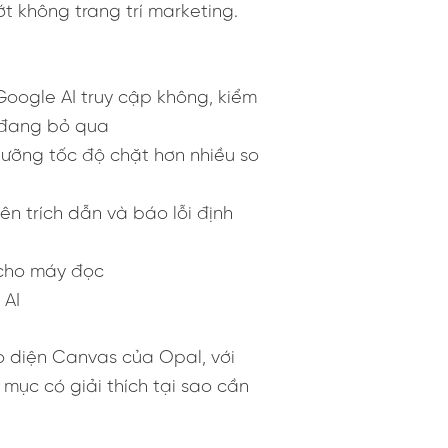
t không trang trí marketing.
Google AI truy cập không, kiểm
b đang bỏ qua
gưỡng tốc độ chặt hơn nhiều so
ên trích dẫn và báo lỗi định
 cho máy đọc
 AI
o diện Canvas của Opal, với
mục có giải thích tại sao cần