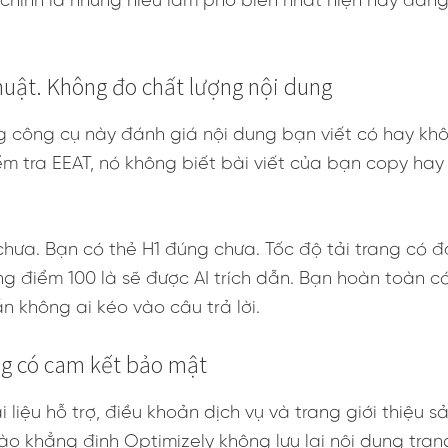
hính là những hiểu lầm phổ biến nhất hiện nay đang 
thuật. Không đo chất lượng nội dung
công cụ này đánh giá nội dung bạn viết có hay khôn
 tra EEAT, nó không biết bài viết của bạn copy hay v
hưa. Bạn có thẻ H1 đúng chưa. Tốc độ tải trang có đ
ng điểm 100 là sẽ được AI trích dẫn. Bạn hoàn toàn c
ẫn không ai kéo vào câu trả lời.
ng có cam kết bảo mật
i liệu hỗ trợ, điều khoản dịch vụ và trang giới thiệu
 khẳng định Optimizely không lưu lại nội dung trang