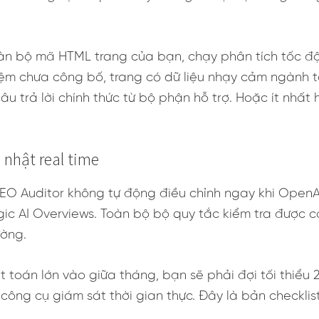
oàn bộ mã HTML trang của bạn, chạy phân tích tốc đ
iệm chưa công bố, trang có dữ liệu nhạy cảm ngành t
u trả lời chính thức từ bộ phận hỗ trợ. Hoặc ít nhất
 nhật real time
GEO Auditor không tự động điều chỉnh ngay khi OpenA
gic AI Overviews. Toàn bộ bộ quy tắc kiểm tra được 
ường.
ật toán lớn vào giữa tháng, bạn sẽ phải đợi tối thiểu
công cụ giám sát thời gian thực. Đây là bản checkli