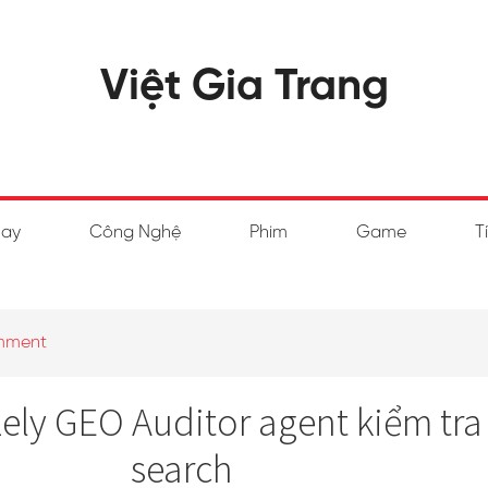
Việt Gia Trang
hay
Công Nghệ
Phim
Game
T
mment
ly GEO Auditor agent kiểm tra 
search