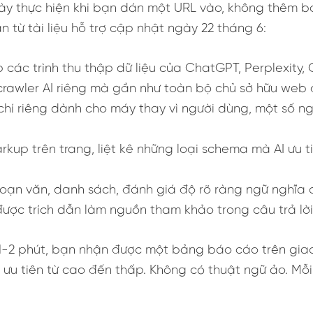
ày thực hiện khi bạn dán một URL vào, không thêm bớ
từ tài liệu hỗ trợ cập nhật ngày 22 tháng 6:
các trình thu thập dữ liệu của ChatGPT, Perplexity, 
n crawler AI riêng mà gần như toàn bộ chủ sở hữu we
 chí riêng dành cho máy thay vì người dùng, một số n
up trên trang, liệt kê những loại schema mà AI ưu ti
 đoạn văn, danh sách, đánh giá độ rõ ràng ngữ nghĩa
ợc trích dẫn làm nguồn tham khảo trong câu trả lời
1-2 phút, bạn nhận được một bảng báo cáo trên gia
u tiên từ cao đến thấp. Không có thuật ngữ ảo. Mỗi 