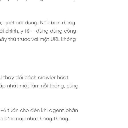
ộ, quét nội dung. Nếu bạn đang
ài chính, y tế – đừng dùng công
 hãy thử trước với một URL không
I thay đổi cách crawler hoạt
cập nhật một lần mỗi tháng, cùng
 2-4 tuần cho đến khi agent phản
st được cập nhật hàng tháng.