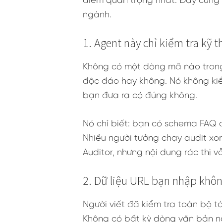
điểm quan trọng nhất. Đây cũng c
ngành.
1. Agent này chỉ kiểm tra kỹ 
Không có một dòng mã nào trong 
độc đáo hay không. Nó không kiểm
bạn đưa ra có đúng không.
Nó chỉ biết: bạn có schema FAQ c
Nhiều người tưởng chạy audit xo
Auditor, nhưng nội dung rác thì v
2. Dữ liệu URL bạn nhập khô
Người viết đã kiểm tra toàn bộ tà
Không có bất kỳ dòng văn bản nào