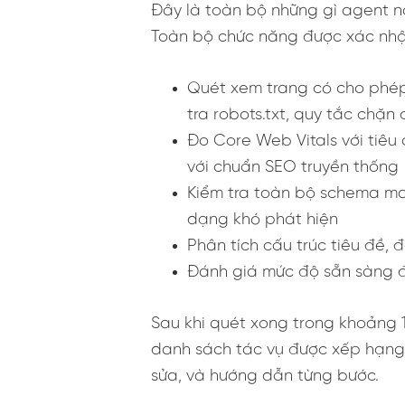
Đây là toàn bộ những gì agent n
Toàn bộ chức năng được xác nhận 
Quét xem trang có cho phép 
tra robots.txt, quy tắc chặ
Đo Core Web Vitals với tiêu
với chuẩn SEO truyền thống
Kiểm tra toàn bộ schema mark
dạng khó phát hiện
Phân tích cấu trúc tiêu đề,
Đánh giá mức độ sẵn sàng đư
Sau khi quét xong trong khoảng 
danh sách tác vụ được xếp hạng ư
sửa, và hướng dẫn từng bước.