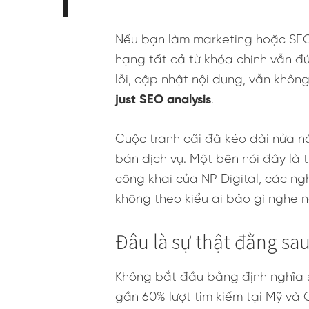
Nếu bạn làm marketing hoặc SEO 
hạng tất cả từ khóa chính vẫn đứn
lỗi, cập nhật nội dung, vẫn không
just SEO analysis
.
Cuộc tranh cãi đã kéo dài nửa nă
bán dịch vụ. Một bên nói đây là 
công khai của NP Digital, các n
không theo kiểu ai bảo gì nghe n
Đâu là sự thật đằng sa
Không bắt đầu bằng định nghĩa 
gần 60% lượt tìm kiếm tại Mỹ và