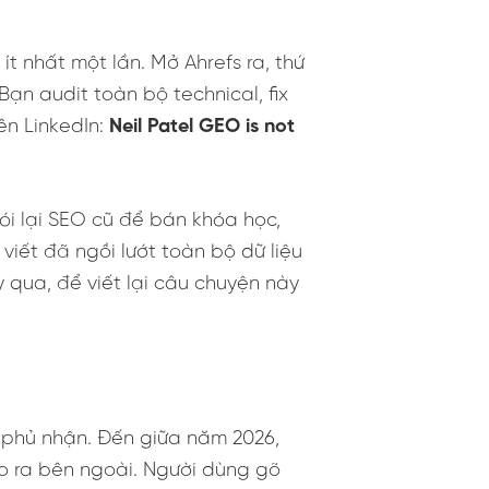
nhất một lần. Mở Ahrefs ra, thứ
Bạn audit toàn bộ technical, fix
ên LinkedIn:
Neil Patel GEO is not
ói lại SEO cũ để bán khóa học,
viết đã ngồi lướt toàn bộ dữ liệu
 qua, để viết lại câu chuyện này
phủ nhận. Đến giữa năm 2026,
o ra bên ngoài. Người dùng gõ