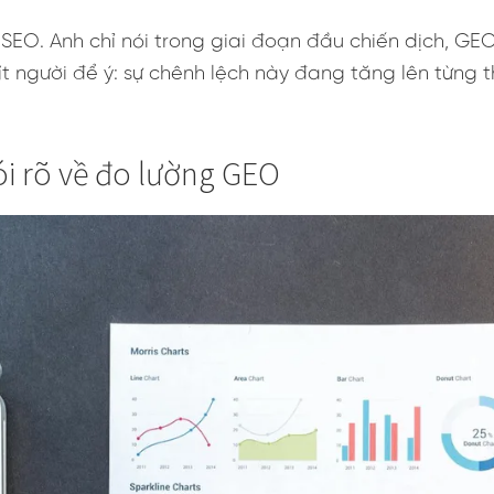
 SEO. Anh chỉ nói trong giai đoạn đầu chiến dịch, G
ít người để ý: sự chênh lệch này đang tăng lên từng t
i rõ về đo lường GEO