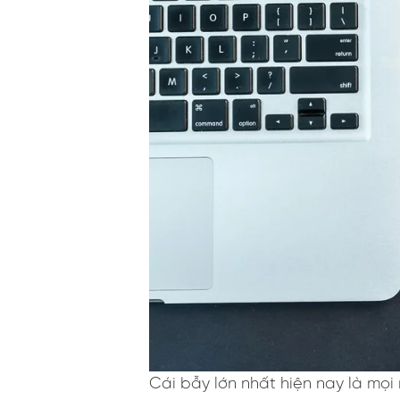
Cái bẫy lớn nhất hiện nay là mọ