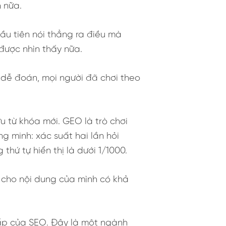
n nữa.
đầu tiên nói thẳng ra điều mà
ược nhìn thấy nữa.
h, dễ đoán, mọi người đã chơi theo
 từ khóa mới. GEO là trò chơi
 minh: xác suất hai lần hỏi
hứ tự hiển thị là dưới 1/1000.
m cho nội dung của mình có khả
ấp của SEO. Đây là một ngành