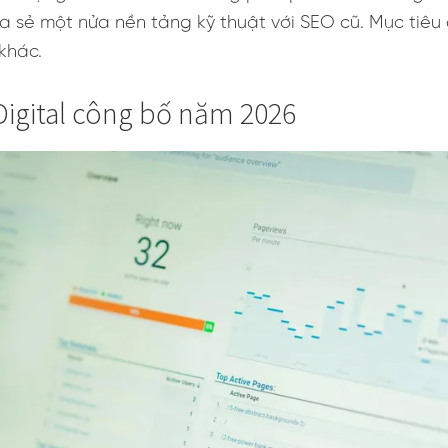
ia sẻ một nửa nền tảng kỹ thuật với SEO cũ. Mục tiê
khác.
 Digital công bố năm 2026