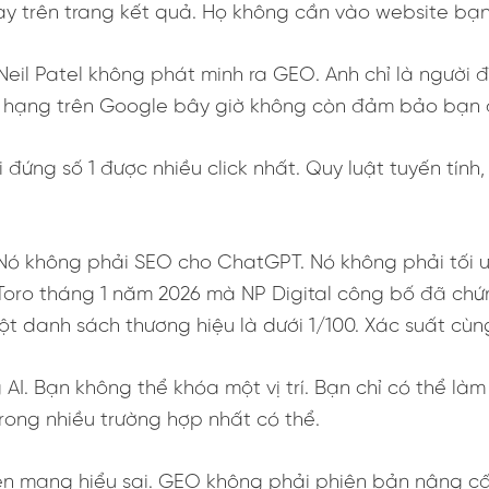
ngay trên trang kết quả. Họ không cần vào website bạ
Neil Patel không phát minh ra GEO. Anh chỉ là người 
ứ hạng trên Google bây giờ không còn đảm bảo bạn đ
 Ai đứng số 1 được nhiều click nhất. Quy luật tuyến tín
Nó không phải SEO cho ChatGPT. Nó không phải tối ưu
oro tháng 1 năm 2026 mà NP Digital công bố đã chứng
 danh sách thương hiệu là dưới 1/100. Xác suất cùng t
AI. Bạn không thể khóa một vị trí. Bạn chỉ có thể là
rong nhiều trường hợp nhất có thể.
rên mạng hiểu sai. GEO không phải phiên bản nâng c