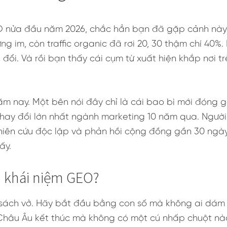
nửa đầu năm 2026, chắc hẳn bạn đã gặp cảnh này ít 
g im, còn traffic organic đã rơi 20, 30 thậm chí 40%. 
 đổi. Và rồi bạn thấy cái cụm từ xuất hiện khắp nơi tr
m nay. Một bên nói đây chỉ là cái bao bì mới đóng g
thay đổi lớn nhất ngành marketing 10 năm qua. Người 
ghiên cứu độc lập và phản hồi cộng đồng gần 30 ngày
ấy.
u khái niệm GEO?
sách vở. Hãy bắt đầu bằng con số mà không ai dám 
 Châu Âu kết thúc mà không có một cú nhấp chuột nà