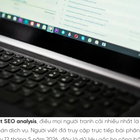
st SEO analysis
, điều mọi người tranh cãi nhiều nhất là
bán dịch vụ. Người viết đã truy cập trực tiếp bài phân
y 12 tháng 5 năm 2026, đây là dữ liệu gốc họ công bố