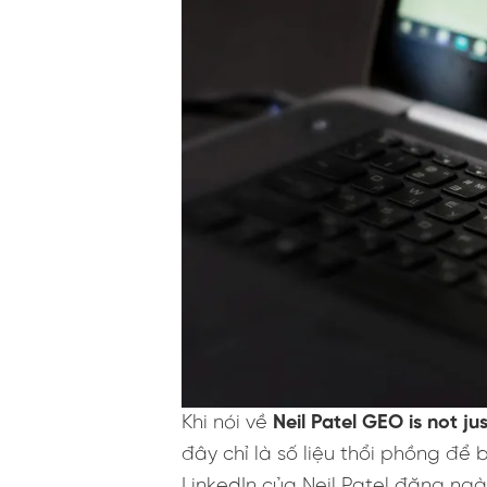
Khi nói về
Neil Patel GEO is not ju
đây chỉ là số liệu thổi phồng để 
LinkedIn của Neil Patel đăng ngà