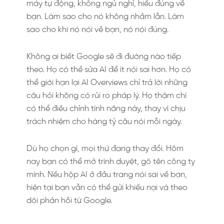
máy tự động, không ngủ nghỉ, hiểu đúng về
bạn. Làm sao cho nó không nhầm lẫn. Làm
sao cho khi nó nói về bạn, nó nói đúng.
Không ai biết Google sẽ đi đường nào tiếp
theo. Họ có thể sửa AI để ít nói sai hơn. Họ có
thể giới hạn lại AI Overviews chỉ trả lời những
câu hỏi không có rủi ro pháp lý. Họ thậm chí
có thể điều chỉnh tính năng này, thay vì chịu
trách nhiệm cho hàng tỷ câu nói mỗi ngày.
Dù họ chọn gì, mọi thứ đang thay đổi. Hôm
nay bạn có thể mở trình duyệt, gõ tên công ty
mình. Nếu hộp AI ở đầu trang nói sai về bạn,
hiện tại bạn vẫn có thể gửi khiếu nại và theo
dõi phản hồi từ Google.