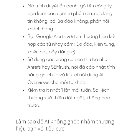
Mở trình duyệt ẩn danh, gõ tên công ty
bạn kèm các cụm từ phổ biến: có đáng
tin không, có lừa đảo không, phản hồi
khách hàng
Bật Google Alerts với tên thương hiệu kết
hợp các từ nhạy cảm: lừa đảo, kiện tụng,
khiếu nại, bẫy đăng ký
Sử dụng các công cụ bên thứ ba như
Ahrefs hay SEMrush, nơi đã cập nhật tính
năng ghi chụp và lưu lại nội dung AI
Overviews cho mỗi từ khóa
Kiểm tra ít nhất 1 lần mỗi tuần. Sai lệch
thường xuất hiện đột ngột, không báo
trước.
Làm sao để AI không ghép nhầm thương
hiệu bạn với tiêu cực