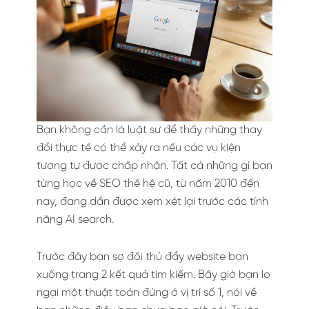
Bạn không cần là luật sư để thấy những thay
đổi thực tế có thể xảy ra nếu các vụ kiện
tương tự được chấp nhận. Tất cả những gì bạn
từng học về SEO thế hệ cũ, từ năm 2010 đến
nay, đang dần được xem xét lại trước các tính
năng AI search.
Trước đây bạn sợ đối thủ đẩy website bạn
xuống trang 2 kết quả tìm kiếm. Bây giờ bạn lo
ngại một thuật toán đứng ở vị trí số 1, nói về