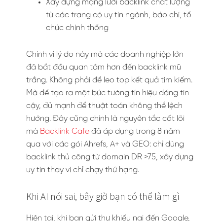
Xây dựng mạng lưới backlink chất lượng
từ các trang có uy tín ngành, báo chí, tổ
chức chính thống
Chính vì lý do này mà các doanh nghiệp lớn
đã bắt đầu quan tâm hơn đến backlink mũ
trắng. Không phải để leo top kết quả tìm kiếm.
Mà để tạo ra một bức tường tín hiệu đáng tin
cậy, đủ mạnh để thuật toán không thể lệch
hướng. Đây cũng chính là nguyên tắc cốt lõi
mà
Backlink Cafe
đã áp dụng trong 8 năm
qua với các gói Ahrefs, A+ và GEO: chỉ dùng
backlink thủ công từ domain DR >75, xây dựng
uy tín thay vì chỉ chạy thứ hạng.
Khi AI nói sai, bây giờ bạn có thể làm gì
Hiện tại, khi bạn gửi thư khiếu nại đến Google,