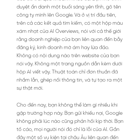
duyệt ẩn danh một buổi sáng yên tĩnh, gõ tên
công ty mình lên Google. Và ở vị trí đầu tiên,
trên cả các kết quả tìm kiếm, có một hộp màu
xám nhạt của AI Overviews, nói với cả thế giới
rằng doanh nghiệp của bạn liên quan đến bẫy
đăng ký, kinh doanh mờ ám hay lừa đảo.
Không có nội dung nào trên website của bạn
nói vậy. Không một trang nguồn dẫn kèm dưới
hộp AI viết vậy. Thuật toán chỉ đơn thuần đã
nhầm lẫn, ghép nối thông tin, và tự tạo ra một
sự thật mới.
Cho đến nay, bạn không thể làm gì nhiều khi
gặp trường hợp này. Bạn gửi khiếu nại, Google
không phải lúc nào cũng phản hồi kịp thời. Bạn
tố cáo, mọi người nói đó chỉ là lỗi của AI. Gần
đây một số vụ kiện tại châu Âu liên quan đến