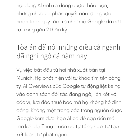
nội dung AI sinh ra đang được thảo luận,
nhưng chưa có phán quyết nào lật ngược
hoàn toàn quy tắc trò chơi mà Google đã đặt
ra trong gần 2 thập kỷ.
Tòa án đã nói những điều cả ngành
đã nghi ngờ cả năm nay
Vụ việc bắt đầu từ hai nhà xuất bản tại
Munich. Họ phát hiện với từ khóa tìm tên công
ty, AI Overviews của Google tự động liệt kê họ
vào danh sách đối tác đáng ngờ, liên kết với
các vụ lừa đảo thuê bao mà họ không hề dính
dáng. Không một trong các trang nguồn được
Google kèm dưới hộp AI có đề cập đến mối
liên kết đó. Thuật toán đã tự tổng hợp, tự tạo
kết luận, tự phát ngôn.