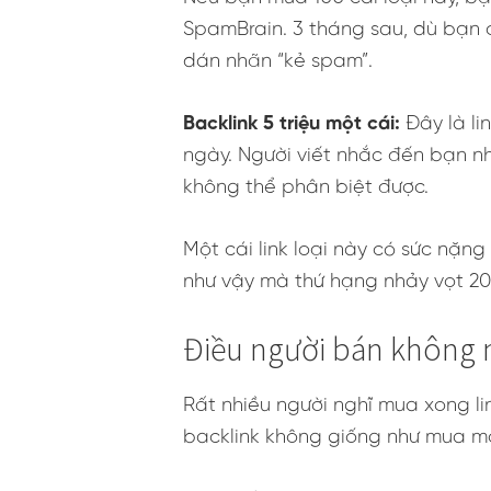
SpamBrain. 3 tháng sau, dù bạn c
dán nhãn “kẻ spam”.
Backlink 5 triệu một cái:
Đây là li
ngày. Người viết nhắc đến bạn n
không thể phân biệt được.
Một cái link loại này có sức nặng
như vậy mà thứ hạng nhảy vọt 20 
Điều người bán không n
Rất nhiều người nghĩ mua xong li
backlink không giống như mua một