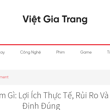
Việt Gia Trang
hay
Công Nghệ
Phim
Game
T
ment
 Gì: Lợi Ích Thực Tế, Rủi Ro V
Định Đúng