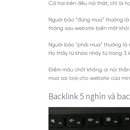
Cả hai bên đều nói thật, chỉ là 
Người bảo “đừng mua” thường là 
tháng sau website biến mất khỏi 
Người bảo “phải mua” thường là n
Họ thấy từ khóa nhảy từ trang 3 
Điểm mấu chốt không ai nói thẳng
mua sai loại cho website của mìn
Backlink 5 nghìn và bac