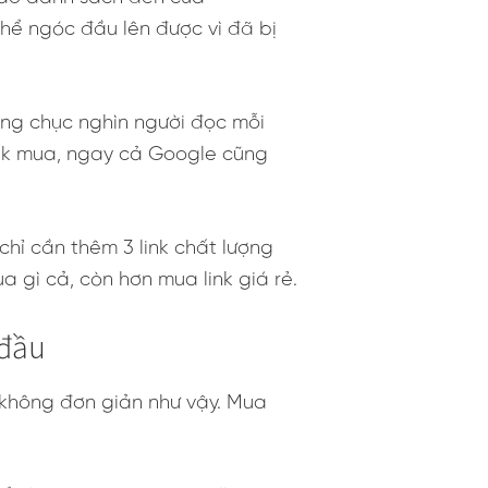
hể ngóc đầu lên được vì đã bị
àng chục nghìn người đọc mỗi
link mua, ngay cả Google cũng
 chỉ cần thêm 3 link chất lượng
 gì cả, còn hơn mua link giá rẻ.
 đầu
ế không đơn giản như vậy. Mua