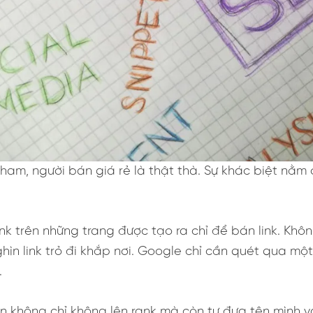
ham, người bán giá rẻ là thật thà. Sự khác biệt nằm 
ink trên những trang được tạo ra chỉ để bán link. Khôn
n link trỏ đi khắp nơi. Google chỉ cần quét qua một
.
ạn không chỉ không lên rank mà còn tự đưa tên mình