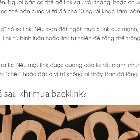
n. Người bán có thể gỡ link sau vài tháng, hoặc chuy
ọ có thể bán cùng vị trí đó cho 10 người khác, làm l
g” hồ sơ link. Nếu bạn đột ngột mua 5 link cực mạnh
 link từ bình luận hoặc link tự nhiên để tổng thể trôn
 Traffic. Nếu một link được quảng cáo là rất mạnh nh
k “chết” hoặc đặt ở vị trí không ai thấy. Bạn đã lãng 
ả sau khi mua backlink?