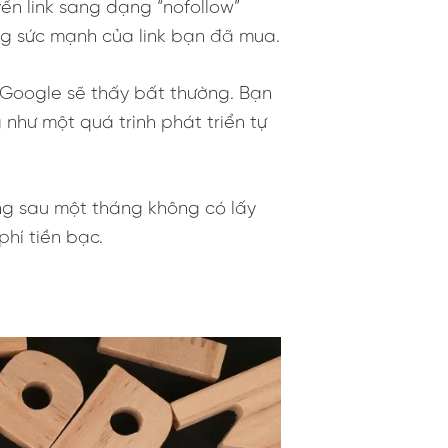
ển link sang dạng “nofollow”
oãng sức mạnh của link bạn đã mua.
, Google sẽ thấy bất thường. Bạn
g như một quá trình phát triển tự
ưng sau một tháng không có lấy
phí tiền bạc.