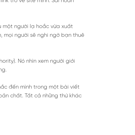
nk trỏ về site mình. Sai hoàn
ếu một người lạ hoắc vừa xuất
, mọi người sẽ nghi ngờ bạn thuê
rity). Nó nhìn xem người giới
ng.
ắc đến mình trong một bài viết
bản chất. Tất cả những thứ khác