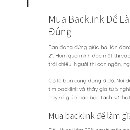
Mua Backlink Để Làm
Đúng
Bạn đang đứng giữa hai làn đạn:
2”. Hôm qua mình đọc một thread
trái chiều. Người thì can ngăn, 
Có lẽ bạn cũng đang ở đó. Nội d
tìm backlink và thấy giá từ 5 ngh
này sẽ giúp bạn bóc tách sự thậ
Mua backlink để làm gì