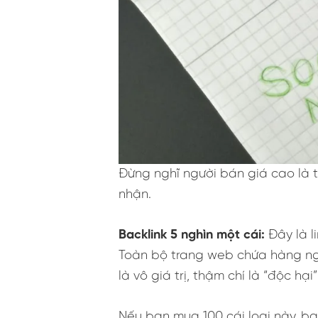
Đừng nghĩ người bán giá cao là t
nhận.
Backlink 5 nghìn một cái:
Đây là l
Toàn bộ trang web chứa hàng nghì
là vô giá trị, thậm chí là “độc hại”
Nếu bạn mua 100 cái loại này, b