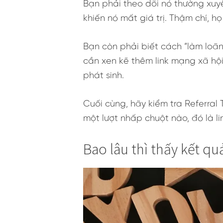
Bạn phải theo dõi nó thường xuyê
khiến nó mất giá trị. Thậm chí, h
Bạn còn phải biết cách “làm loãn
cần xen kẽ thêm link mạng xã hội,
phát sinh.
Cuối cùng, hãy kiểm tra Referral
một lượt nhấp chuột nào, đó là lin
Bao lâu thì thấy kết qu