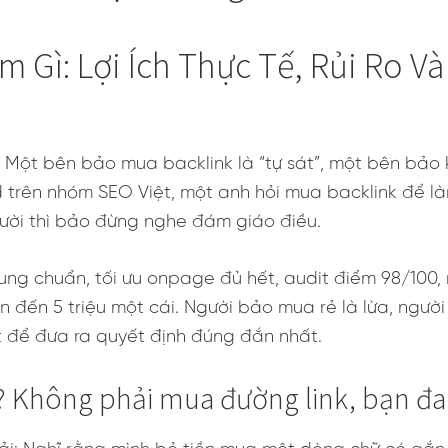
 Gì: Lợi Ích Thực Tế, Rủi Ro V
 Một bên bảo mua backlink là “tự sát”, một bên bảo 
 trên nhóm SEO Việt, một anh hỏi mua backlink để là
người thì bảo đừng nghe đám giáo điều.
ung chuẩn, tối ưu onpage đủ hết, audit điểm 98/100,
ìn đến 5 triệu một cái. Người bảo mua rẻ là lừa, ngườ
t để đưa ra quyết định đúng đắn nhất.
? Không phải mua đường link, bạn đan