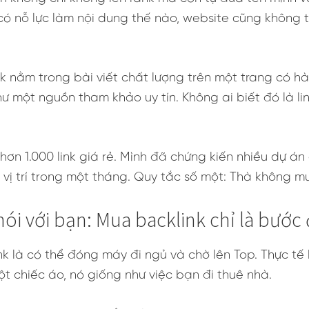
ó nỗ lực làm nội dung thế nào, website cũng không t
nk nằm trong bài viết chất lượng trên một trang có h
hư một nguồn tham khảo uy tín. Không ai biết đó là 
 hơn 1.000 link giá rẻ. Mình đã chứng kiến nhiều dự án
vị trí trong một tháng. Quy tắc số một: Thà không mua
ói với bạn: Mua backlink chỉ là bước
nk là có thể đóng máy đi ngủ và chờ lên Top. Thực t
 chiếc áo, nó giống như việc bạn đi thuê nhà.