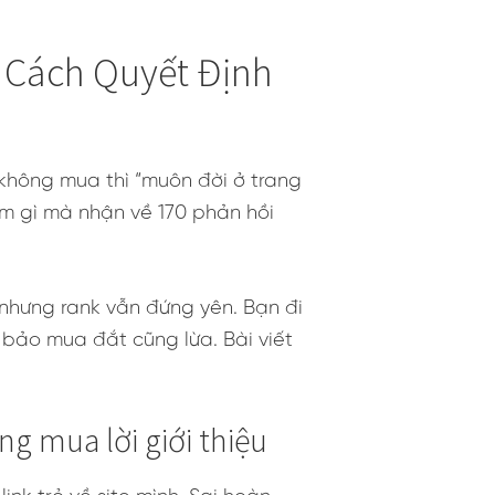
à Cách Quyết Định
không mua thì “muôn đời ở trang
m gì mà nhận về 170 phản hồi
 nhưng rank vẫn đứng yên. Bạn đi
i bảo mua đắt cũng lừa. Bài viết
g mua lời giới thiệu