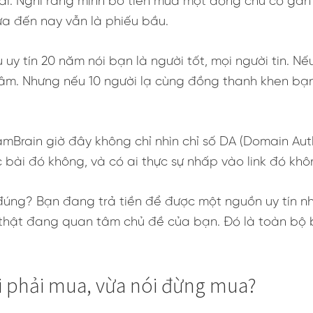
i: Nghĩ rằng mình bỏ tiền mua một dòng chữ có gắn li
ưa đến nay vẫn là phiếu bầu.
uy tín 20 năm nói bạn là người tốt, mọi người tin. N
tâm. Nhưng nếu 10 người lạ cùng đồng thanh khen bạn
Brain giờ đây không chỉ nhìn chỉ số DA (Domain Autho
c bài đó không, và có ai thực sự nhấp vào link đó khô
đúng? Bạn đang trả tiền để được một nguồn uy tín nh
thật đang quan tâm chủ đề của bạn. Đó là toàn bộ 
ói phải mua, vừa nói đừng mua?