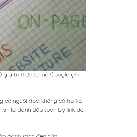
ở giá trị thực tế mà Google ghi
g có người đọc, không có traffic.
 lần là đánh dấu toàn bộ link đó
 vào danh sách đen của