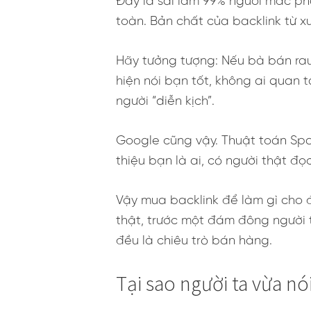
Đây là sai lầm 99% người mắc phả
toàn. Bản chất của backlink từ x
Hãy tưởng tượng: Nếu bà bán rau 
hiện nói bạn tốt, không ai quan 
người “diễn kịch”.
Google cũng vậy. Thuật toán Spam
thiệu bạn là ai, có người thật đọ
Vậy mua backlink để làm gì cho 
thật, trước một đám đông người 
đều là chiêu trò bán hàng.
Tại sao người ta vừa n