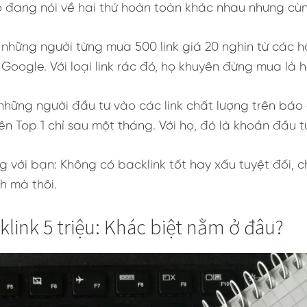
họ đang nói về hai thứ hoàn toàn khác nhau nhưng cù
những người từng mua 500 link giá 20 nghìn từ các h
Google. Với loại link rác đó, họ khuyên đừng mua là 
hững người đầu tư vào các link chất lượng trên báo 
lên Top 1 chỉ sau một tháng. Với họ, đó là khoản đầu 
 với bạn: Không có backlink tốt hay xấu tuyệt đối, c
h mà thôi.
klink 5 triệu: Khác biệt nằm ở đâu?