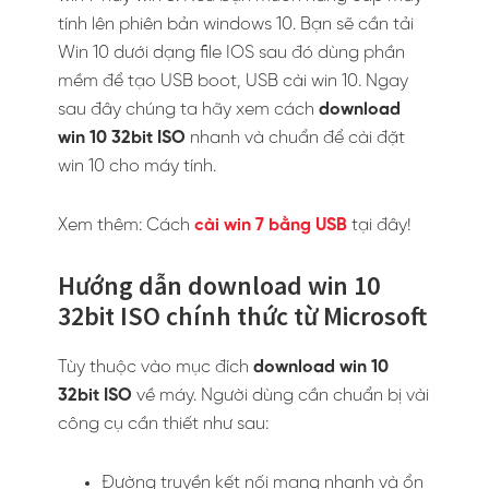
tính lên phiên bản windows 10. Bạn sẽ cần tải
Win 10 dưới dạng file IOS sau đó dùng phần
mềm để tạo USB boot, USB cài win 10. Ngay
sau đây chúng ta hãy xem cách
download
win 10 32bit ISO
nhanh và chuẩn để cài đặt
win 10 cho máy tính.
Xem thêm: Cách
cài win 7 bằng USB
tại đây!
Hướng dẫn download win 10
32bit ISO chính thức từ Microsoft
Tùy thuộc vào mục đích
download win 10
32bit ISO
về máy. Người dùng cần chuẩn bị vài
công cụ cần thiết như sau:
Đường truyền kết nối mạng nhanh và ổn