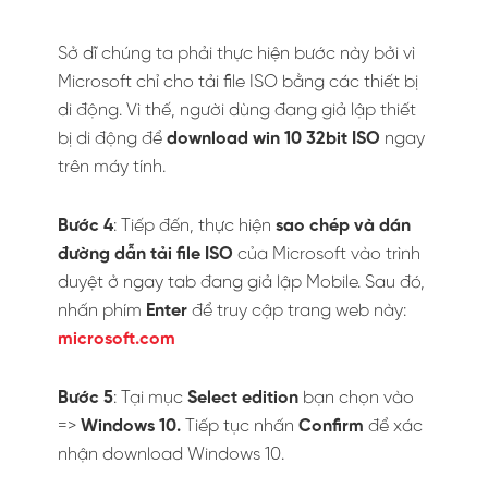
Sở dĩ chúng ta phải thực hiện bước này bởi vì
Microsoft chỉ cho tải file ISO bằng các thiết bị
di động. Vì thế, người dùng đang giả lập thiết
bị di động để
download win 10 32bit ISO
ngay
trên máy tính.
Bước 4
: Tiếp đến, thực hiện
sao chép và dán
đường dẫn tải file ISO
của Microsoft vào trình
duyệt ở ngay tab đang giả lập Mobile. Sau đó,
nhấn phím
Enter
để truy cập trang web này:
microsoft.com
Bước 5
: Tại mục
Select edition
bạn chọn vào
=>
Windows 10.
Tiếp tục nhấn
Confirm
để xác
nhận download Windows 10.