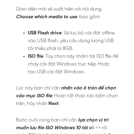
Giao diện mới sẽ xuất hiện với nội dung
Choose which media to use
, bao gồm:
USB Flash drive
: Sẽ lưu bộ cài đặt offline
vào USB flash, yêu cầu dung lượng USB
tối thiểu phải là 8GB.
ISO file
: Tùy chọn này nhằm tải ISO file để
chạy cài đặt Windows trực tiếp. Hoặc
tạo USB cài đặt Windows.
Lúc này bạn chỉ cần
nhấn vào ô tròn để chọn
vào mục ISO file
. Hoàn tất thao tác bấm chọn
trên, hãy nhấn
Next
.
Bước cuối cùng bạn chỉ cần
l
ựa chọn vị trí
muốn lưu file ISO Windows 10 tải v
ề => rồi