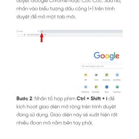
duyệt Google Chrome hoặc Cốc Cốc. Sau đó,
nhấn vào biểu tượng dấu cộng (+) trên trình
duyệt để mở một tab mới.
Bước 2
: Nhấn tổ hợp phím
Ctrl + Shift + i
để
kích hoạt giao diện mở rộng trên trình duyệt
đang sử dụng. Giao diện này sẽ xuất hiện rất
nhiều đoạn mã nằm bên tay phải.