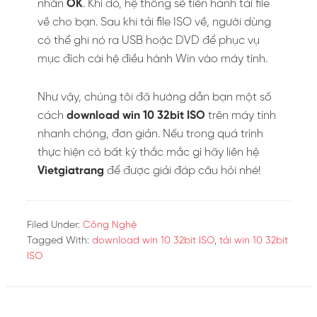
nhấn
OK
. Khi đó, hệ thống sẽ tiến hành tải file
về cho bạn. Sau khi tải file ISO về, người dùng
có thể ghi nó ra USB hoặc DVD để phục vụ
mục đích cài hệ điều hành Win vào máy tính.
Như vậy, chúng tôi đã hướng dẫn bạn một số
cách
download win 10 32bit ISO
trên máy tính
nhanh chóng, đơn giản. Nếu trong quá trình
thực hiện có bất kỳ thắc mắc gì hãy liên hệ
Vietgiatrang
để được giải đáp câu hỏi nhé!
Filed Under:
Công Nghệ
Tagged With:
download win 10 32bit ISO
,
tải win 10 32bit
ISO