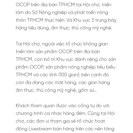
OCOP trên địa bàn TP.HCM tại Hội chợ, triển
lãm do Sở Nông nghiệp và phát triển nông
thôn TP.HCM thực hiện. Và Khu vực 3 trưng bày
hàng tiêu dùng, ẩm thực, thủ công mỹ nghệ.
Tại Hội chợ, ngoài việc tổ chức không gian
triển lãm sản phẩm OCOP trên địa bàn
TP.HCM, còn bố trí Khu vực dành riêng cho sản
phẩm OCOP, sản phẩm nông nghiệp tiêu biểu
TP.HCM và các tỉnh (100 gian); bên cạnh đó
còn đa dạng các mặt hàng, các gian hàng
ẩm thực, thủ công mỹ nghệ, gốm sứ…
Khách tham quan được vào cổng tự do với
chương trình ca nhạc hàng đêm. Cũng tại Hội
chợ, các đơn vị tham gia sẽ tổ chức hoạt
động Livestream bán hàng trên các nền tảng