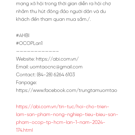
mạng xã hội trong thời gian diễn ra hội chợ
nhằm thu hút đông đảo người dân và du
khách đến tham quan mua sắm./.
#AHBI
#OCOPLan1
———————————–
Website: https://abi.com.vn/
Email:
uomtaocnc@gmail.com
Contact: (84-28) 6264 6103
Fanpage:
https://www.facebook.com/trungtamuomtao
https://abi.com.vn/tin-tuc/hoi-cho-trien-
lam-san-pham-nong-nghiep-tieu-bieu-san-
pham-ocop-tp-hcm-lan-1-nam-2024-
174.html