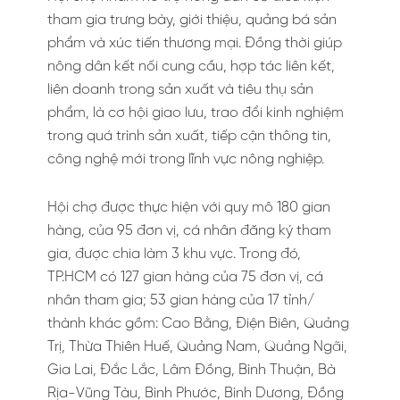
tham gia trưng bày, giới thiệu, quảng bá sản
phẩm và xúc tiến thương mại. Đồng thời giúp
nông dân kết nối cung cầu, hợp tác liên kết,
liên doanh trong sản xuất và tiêu thụ sản
phẩm, là cơ hội giao lưu, trao đổi kinh nghiệm
trong quá trình sản xuất, tiếp cận thông tin,
công nghệ mới trong lĩnh vực nông nghiệp.
Hội chợ được thực hiện với quy mô 180 gian
hàng, của 95 đơn vị, cá nhân đăng ký tham
gia, được chia làm 3 khu vực. Trong đó,
TP.HCM có 127 gian hàng của 75 đơn vị, cá
nhân tham gia; 53 gian hàng của 17 tỉnh/
thành khác gồm: Cao Bằng, Điện Biên, Quảng
Trị, Thừa Thiên Huế, Quảng Nam, Quảng Ngãi,
Gia Lai, Đắc Lắc, Lâm Đồng, Bình Thuận, Bà
Rịa-Vũng Tàu, Bình Phước, Bình Dương, Đồng