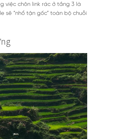
 việc chôn link rác ở tầng 3 là
le sẽ “nhổ tận gốc” toàn bộ chuỗi
ững