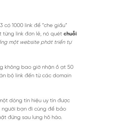
3 có 1000 link để “che giấu”
 từng link đơn lẻ, nó quét
chuỗi
iống một website phát triển tự
ng không bao giờ nhận ồ ạt 50
toàn bộ link đến từ các domain
ột dòng tín hiệu uy tín được
ng người bạn đi cùng để bảo
mặt đứng sau lưng hô hào.