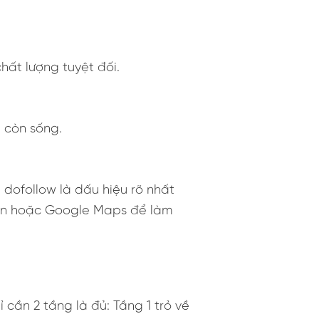
chất lượng tuyệt đối.
e còn sống.
n dofollow là dấu hiệu rõ nhất
tín hoặc Google Maps để làm
ỉ cần 2 tầng là đủ: Tầng 1 trỏ về