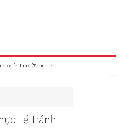
ính phần trăm (%) online
hực Tế Tránh