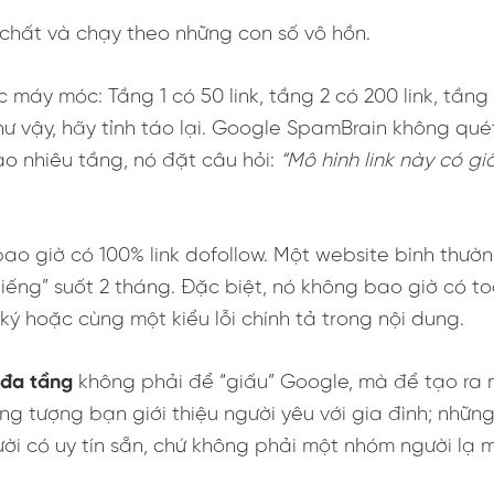
n chất và chạy theo những con số vô hồn.
 máy móc: Tầng 1 có 50 link, tầng 2 có 200 link, tầng 
ư vậy, hãy tỉnh táo lại. Google SpamBrain không quét
o nhiêu tầng, nó đặt câu hỏi:
“Mô hình link này có g
ao giờ có 100% link dofollow. Một website bình thườ
g tiếng” suốt 2 tháng. Đặc biệt, nó không bao giờ có 
ký hoặc cùng một kiểu lỗi chính tả trong nội dung.
 đa tầng
không phải để “giấu” Google, mà để tạo ra m
ng tượng bạn giới thiệu người yêu với gia đình; nhữ
ời có uy tín sẵn, chứ không phải một nhóm người lạ 