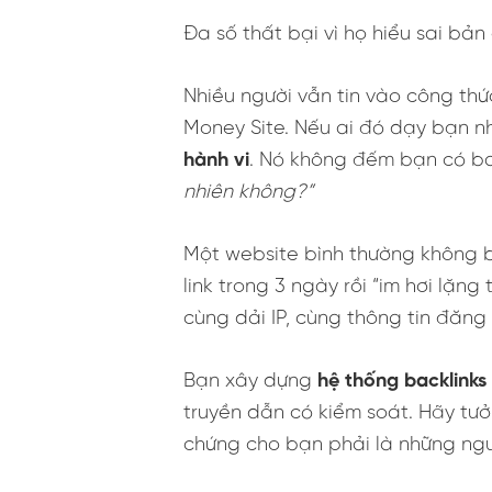
Đa số thất bại vì họ hiểu sai bả
Nhiều người vẫn tin vào công thức
Money Site. Nếu ai đó dạy bạn nh
hành vi
. Nó không đếm bạn có ba
nhiên không?”
Một website bình thường không b
link trong 3 ngày rồi “im hơi lặn
cùng dải IP, cùng thông tin đăng 
Bạn xây dựng
hệ thống backlinks
truyền dẫn có kiểm soát. Hãy tưở
chứng cho bạn phải là những ngư