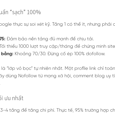
huẩn “sạch” 100%
gle thực sự soi xét kỹ. Tầng 1 có thể ít, nhưng phải 
75:
Đảm bảo nền tảng đủ mạnh để chịu tải.
Tối thiểu 1000 lượt truy cập/tháng để chứng minh sit
n bằng:
Khoảng 70/30. Đừng cố ép 100% dofollow.
là “lớp vỏ bọc” tự nhiên nhất. Một profile link chỉ toà
Hãy dùng Nofollow từ mạng xã hội, comment blog uy 
.
ối ưu nhất
a 3-4 tầng để tăng chi phí. Thực tế, 95% trường hợp ch