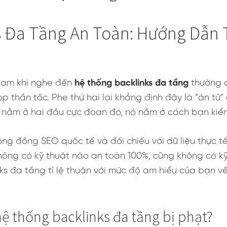
s Đa Tầng An Toàn: Hướng Dẫn 
 Nam khi nghe đến
hệ thống backlinks đa tầng
thường c
p thần tốc. Phe thứ hai lại khẳng định đây là “án tử”
 nằm ở hai đầu cực đoan đó, nó nằm ở cách bạn kiểm
g đồng SEO quốc tế và đối chiếu với dữ liệu thực tế
Không có kỹ thuật nào an toàn 100%, cũng không có k
ks đa tầng tỉ lệ thuận với mức độ am hiểu của bạn 
hệ thống backlinks đa tầng bị phạt?