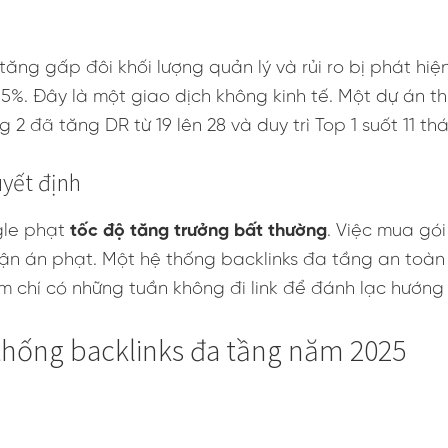
tăng gấp đôi khối lượng quản lý và rủi ro bị phát hiệ
 15%. Đây là một giao dịch không kinh tế. Một dự án 
ng 2 đã tăng DR từ 19 lên 28 và duy trì Top 1 suốt 11 t
uyết định
gle phạt
tốc độ tăng trưởng bất thường
. Việc mua gói
ận án phạt. Một hệ thống backlinks đa tầng an toàn
ậm chí có những tuần không đi link để đánh lạc hướng
 thống backlinks đa tầng năm 2025