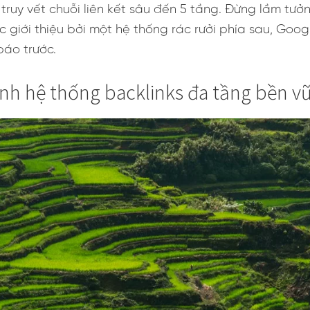
ruy vết chuỗi liên kết sâu đến 5 tầng. Đừng lầm tưởng
 giới thiệu bởi một hệ thống rác rưởi phía sau, Goog
báo trước.
nh hệ thống backlinks đa tầng bền v