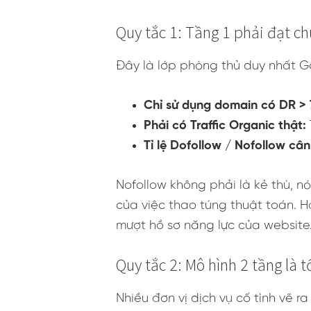
Quy tắc 1: Tầng 1 phải đạt c
Đây là lớp phòng thủ duy nhất Goo
Chỉ sử dụng domain có DR > 
Phải có Traffic Organic thật:
Tỉ lệ Dofollow / Nofollow câ
Nofollow không phải là kẻ thù, nó 
của việc thao túng thuật toán. 
mượt hồ sơ năng lực của website
Quy tắc 2: Mô hình 2 tầng là t
Nhiều đơn vị dịch vụ cố tình vẽ r