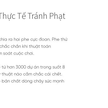
Thực Tế Tránh Phạt
hia ra hai phe cực đoan. Phe thứ
 chắc chắn khi thuật toán
 soát cuộc chơi.
 từ hơn 3000 dự án trong suốt 8
ỹ thuật nào cầm chắc cái chết.
về bản chất dòng chảy sức mạnh