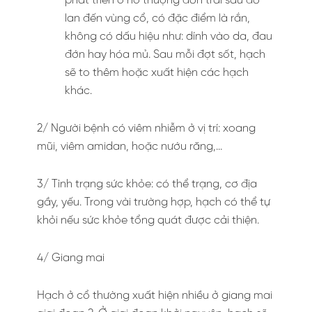
phát triển ở hố thượng đòn trái sau đó
lan đến vùng cổ, có đặc điểm là rắn,
không có dấu hiệu như: dính vào da, đau
đớn hay hóa mủ. Sau mỗi đợt sốt, hạch
sẽ to thêm hoặc xuất hiện các hạch
khác.
2/ Người bệnh có viêm nhiễm ở vị trí: xoang
mũi, viêm amidan, hoặc nướu răng,…
3/ Tình trạng sức khỏe: có thể trạng, cơ địa
gầy, yếu. Trong vài trường hợp, hạch có thể tự
khỏi nếu sức khỏe tổng quát được cải thiện.
4/ Giang mai
Hạch ở cổ thường xuất hiện nhiều ở giang mai