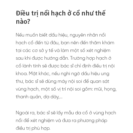
Điều trị nổi hạch ở cổ như thế
nào?
Nếu muốn biết dấu hiệu, nguyên nhân nổi
hạch cổ đến từ đâu, bạn nên đến thăm khám
tại các cơ sở y tế và làm một số xét nghiệm
sau khi được hướng dẫn. Trường hợp hạch ở
cổ lành tính sẽ được bác sĩ chỉ định điều trị nội
khoa. Mặt khác, nếu nghi ngờ dấu hiệu ung
thư, bác sĩ sẽ dùng máy nội soi để quan sát
vùng hạch, một số vị trí nội soi gồm: mũi, họng,
thanh quản, dạ dày,…
Ngoài ra, bác sĩ sẽ lấy mẫu da cổ ở vùng hạch
nổi để xét nghiệm và đưa ra phương pháp
điều trị phù hợp.