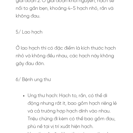
giai đoạn 2. Ở giai đoạn khởi nguyên, hạch sẽ
nổi to gần bẹn, khoảng 4-5 hạch nhỏ, rắn và
không đau.
5/ Lao hạch
Ở lao hạch thì có đặc điểm là kích thước hạch
nhỏ và không đều nhau, các hạch này không
gây đau đớn.
6/ Bệnh ung thư
Ung thư hạch: Hạch to, rắn, có thể di
động nhưng rất ít, bao gồm hạch riêng lẻ
và cả trường hợp hạch dính vào nhau.
Triệu chứng đi kèm có thể bao gồm đau,
phù nề tại vị trí xuất hiện hạch.