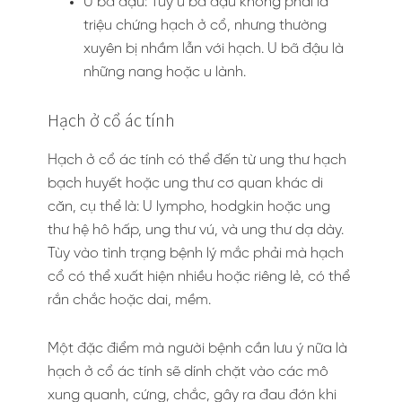
U bã đậu: Tuy u bã đậu không phải là
triệu chứng hạch ở cổ, nhưng thường
xuyên bị nhầm lẫn với hạch. U bã đậu là
những nang hoặc u lành.
Hạch ở cổ ác tính
Hạch ở cổ ác tính có thể đến từ ung thư hạch
bạch huyết hoặc ung thư cơ quan khác di
căn, cụ thể là: U lympho, hodgkin hoặc ung
thư hệ hô hấp, ung thư vú, và ung thư dạ dày.
Tùy vào tình trạng bệnh lý mắc phải mà hạch
cổ có thể xuất hiện nhiều hoặc riêng lẻ, có thể
rắn chắc hoặc dai, mềm.
Một đặc điểm mà người bệnh cần lưu ý nữa là
hạch ở cổ ác tính sẽ dính chặt vào các mô
xung quanh, cứng, chắc, gây ra đau đớn khi