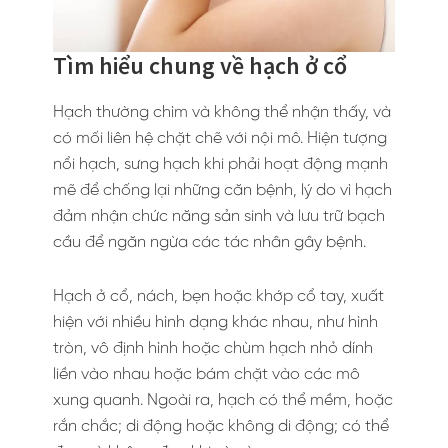
Tìm hiểu chung về hạch ở cổ
Hạch thường chìm và không thể nhận thấy, và
có mối liên hệ chặt chẽ với nội mô. Hiện tượng
nổi hạch, sưng hạch khi phải hoạt động mạnh
mẽ để chống lại những căn bệnh, lý do vì hạch
đảm nhận chức năng sản sinh và lưu trữ bạch
cầu để ngăn ngừa các tác nhân gây bệnh.
Hạch ở cổ, nách, bẹn hoặc khớp cổ tay, xuất
hiện với nhiều hình dạng khác nhau, như hình
tròn, vô định hình hoặc chùm hạch nhỏ dính
liền vào nhau hoặc bám chặt vào các mô
xung quanh. Ngoài ra, hạch có thể mềm, hoặc
rắn chắc; di động hoặc không di động; có thể