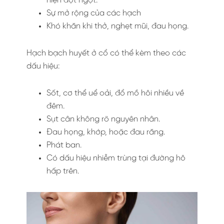
hiện đột ngột.
Sự mở rộng của các hạch
Khó khăn khi thở, nghẹt mũi, đau họng.
Hạch bạch huyết ở cổ có thể kèm theo các
dấu hiệu:
Sốt, cơ thể uể oải, đổ mồ hôi nhiều về
đêm.
Sụt cân không rõ nguyên nhân.
Đau họng, khớp, hoặc đau răng.
Phát ban.
Có dấu hiệu nhiễm trùng tại đường hô
hấp trên.