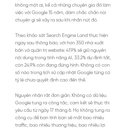
không một ai, kể cả những chuyên gia đã làm
việc với Google 15 năm, dám chắc chắn nói
chuyện gì sẽ xảy ra sau khi nhấn nút đó.
Theo khảo sát Search Engine Land thực hiện
ngay sau thông báo, với hơn 350 nhà xuất
bản và quản trị website: 41.9% sẽ giữ nguyên
nội dung trong tính năng AI, 33.2% dự định tắt,
còn 24.9% còn đang đứng hình. Không có con
số nào trong lịch sử cập nhật Google từng có
tỷ lệ chưa quyết định cao đến thế.
Nguyên nhân rất đơn giản. Không có dữ liệu.
Google tung ra công tắc, cam kết sẽ thực thi
yêu cầu từ ngày 17 tháng 6. Họ không tung ra
công cụ để bạn tính bạn sẽ mất bao nhiêu
traffic, bao nhiêu thương hiệu, bao nhiêu lợi