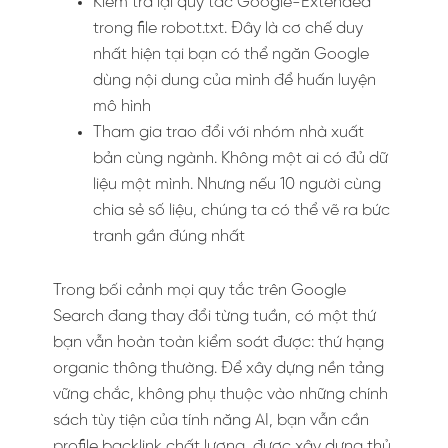
Kiểm tra lại quy tắc Google-Extended
trong file robot.txt. Đây là cơ chế duy
nhất hiện tại bạn có thể ngăn Google
dùng nội dung của mình để huấn luyện
mô hình
Tham gia trao đổi với nhóm nhà xuất
bản cùng ngành. Không một ai có đủ dữ
liệu một mình. Nhưng nếu 10 người cùng
chia sẻ số liệu, chúng ta có thể vẽ ra bức
tranh gần đúng nhất
Trong bối cảnh mọi quy tắc trên Google
Search đang thay đổi từng tuần, có một thứ
bạn vẫn hoàn toàn kiểm soát được: thứ hạng
organic thông thường. Để xây dựng nền tảng
vững chắc, không phụ thuộc vào những chính
sách tùy tiện của tính năng AI, bạn vẫn cần
profile backlink chất lượng, được xây dựng thủ