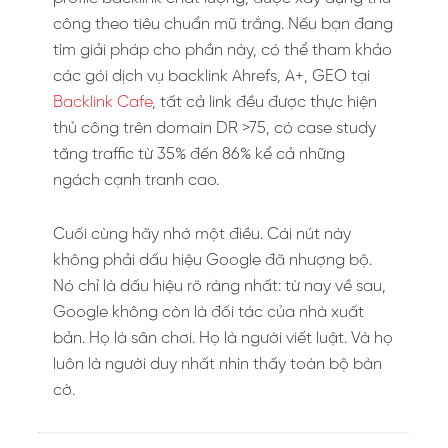
công theo tiêu chuẩn mũ trắng. Nếu bạn đang
tìm giải pháp cho phần này, có thể tham khảo
các gói dịch vụ backlink Ahrefs, A+, GEO tại
Backlink Cafe
, tất cả link đều được thực hiện
thủ công trên domain DR >75, có case study
tăng traffic từ 35% đến 86% kể cả những
ngách cạnh tranh cao.
Cuối cùng hãy nhớ một điều. Cái nút này
không phải dấu hiệu Google đã nhượng bộ.
Nó chỉ là dấu hiệu rõ ràng nhất: từ nay về sau,
Google không còn là đối tác của nhà xuất
bản. Họ là sân chơi. Họ là người viết luật. Và họ
luôn là người duy nhất nhìn thấy toàn bộ bàn
cờ.