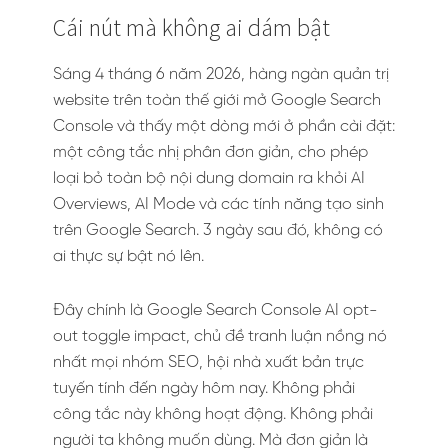
Cái nút mà không ai dám bật
Sáng 4 tháng 6 năm 2026, hàng ngàn quản trị
website trên toàn thế giới mở Google Search
Console và thấy một dòng mới ở phần cài đặt:
một công tắc nhị phân đơn giản, cho phép
loại bỏ toàn bộ nội dung domain ra khỏi AI
Overviews, AI Mode và các tính năng tạo sinh
trên Google Search. 3 ngày sau đó, không có
ai thực sự bật nó lên.
Đây chính là Google Search Console AI opt-
out toggle impact, chủ đề tranh luận nồng nó
nhất mọi nhóm SEO, hội nhà xuất bản trực
tuyến tính đến ngày hôm nay. Không phải
công tắc này không hoạt động. Không phải
người ta không muốn dùng. Mà đơn giản là