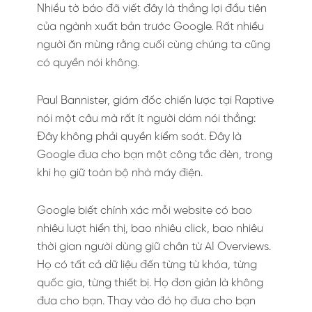
Nhiều tờ báo đã viết đây là thắng lợi đầu tiên
của ngành xuất bản trước Google. Rất nhiều
người ăn mừng rằng cuối cùng chúng ta cũng
có quyền nói không.
Paul Bannister, giám đốc chiến lược tại Raptive
nói một câu mà rất ít người dám nói thẳng:
Đây không phải quyền kiểm soát. Đây là
Google đưa cho bạn một công tắc đèn, trong
khi họ giữ toàn bộ nhà máy điện.
Google biết chính xác mỗi website có bao
nhiêu lượt hiển thị, bao nhiêu click, bao nhiêu
thời gian người dùng giữ chân từ AI Overviews.
Họ có tất cả dữ liệu đến từng từ khóa, từng
quốc gia, từng thiết bị. Họ đơn giản là không
đưa cho bạn. Thay vào đó họ đưa cho bạn