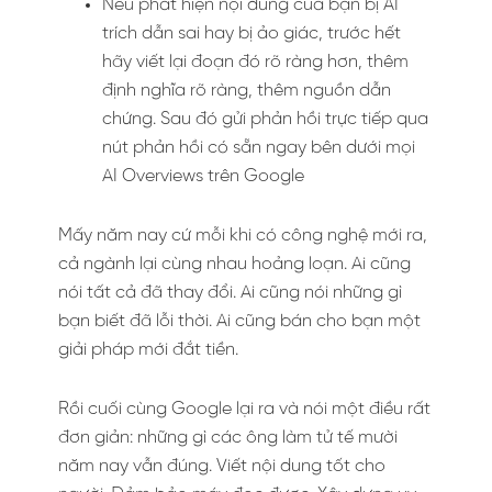
Nếu phát hiện nội dung của bạn bị AI
trích dẫn sai hay bị ảo giác, trước hết
hãy viết lại đoạn đó rõ ràng hơn, thêm
định nghĩa rõ ràng, thêm nguồn dẫn
chứng. Sau đó gửi phản hồi trực tiếp qua
nút phản hồi có sẵn ngay bên dưới mọi
AI Overviews trên Google
Mấy năm nay cứ mỗi khi có công nghệ mới ra,
cả ngành lại cùng nhau hoảng loạn. Ai cũng
nói tất cả đã thay đổi. Ai cũng nói những gì
bạn biết đã lỗi thời. Ai cũng bán cho bạn một
giải pháp mới đắt tiền.
Rồi cuối cùng Google lại ra và nói một điều rất
đơn giản: những gì các ông làm tử tế mười
năm nay vẫn đúng. Viết nội dung tốt cho