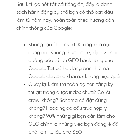
Sau khi lọc hết tất cả tiếng ồn, đây là danh
sách hành động cụ thể bạn có thể bắt đầu
làm từ hôm nay, hoàn toàn theo hướng dẫn
chính thống của Google:
Không tạo file llms.txt. Không xóa nội
dung dài. Không thuê bất kỳ dịch vụ nào
quảng cáo tối ưu GEO hack riêng cho
Google. Tất cả họ đang bán thứ mà
Google đã công khai nói không hiệu quả
Quay lại kiểm tra toàn bộ nền tảng kỹ
thuật: trang được index chưa? Có lỗi
crawl không? Schema có đặt đúng
không? Heading có cấu trúc hợp lý
không? 90% những gì bạn cần làm cho
GEO chính là những việc bạn đáng lẽ đã
phải làm từ lâu cho SEO