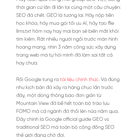
thời gian cứ lăn đi lăn lại cùng một câu chuyện:
SEO đã chết. GEO là tương lai. Hãy nộp tiền
học khóa, hãy mua gói tối ưu AI, hãy tạo file
llms.txt hôm nay hay mai bạn sẽ biến mất khỏi
tìm kiếm. Rất nhiều người ngồi trước màn hình
hoang mang, nhìn 3 năm công sức xây dựng
trang web mà tự hỏi mình đã làm sai tất cả
hay chưa.
Rồi Google tung ra
tài liệu chính thức
. Và đúng
như kịch bản đã xảy ra hàng chục lần trước
đây, một dòng thông báo đơn giản từ
Mountain View đã bể hết toàn bộ trào lưu
FOMO mà cả ngành đã thổi lên nửa năm qua.
Đây chính là Google official guide GEO vs
traditional SEO mà toàn bộ cộng đồng SEO
thế giới đang chờ đợi.