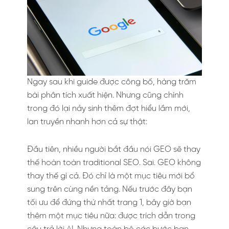
Ngay sau khi guide được công bố, hàng trăm
bài phân tích xuất hiện. Nhưng cũng chính
trong đó lại nảy sinh thêm đợt hiểu lầm mới,
lan truyền nhanh hơn cả sự thật:
Đầu tiên, nhiều người bắt đầu nói GEO sẽ thay
thế hoàn toàn traditional SEO. Sai. GEO không
thay thế gì cả. Đó chỉ là một mục tiêu mới bổ
sung trên cùng nền tảng. Nếu trước đây bạn
tối ưu để đứng thứ nhất trang 1, bây giờ bạn
thêm một mục tiêu nữa: được trích dẫn trong