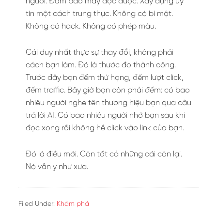
người. Đảm bảo máy đọc được. Xây dựng uy
tín một cách trung thực. Không có bí mật.
Không có hack. Không có phép màu.
Cái duy nhất thực sự thay đổi, không phải
cách bạn làm. Đó là thước đo thành công.
Trước đây bạn đếm thứ hạng, đếm lượt click,
đếm traffic. Bây giờ bạn còn phải đếm: có bao
nhiêu người nghe tên thương hiệu bạn qua câu
trả lời AI. Có bao nhiêu người nhớ bạn sau khi
đọc xong rồi không hề click vào link của bạn.
Đó là điều mới. Còn tất cả những cái còn lại.
Nó vẫn y như xưa.
Filed Under:
Khám phá