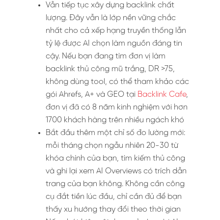
Vẫn tiếp tục xây dựng backlink chất
lượng. Đây vẫn là lớp nền vững chắc
nhất cho cả xếp hạng truyền thống lẫn
tỷ lệ được AI chọn làm nguồn đáng tin
cậy. Nếu bạn đang tìm đơn vị làm
backlink thủ công mũ trắng, DR >75,
không dùng tool, có thể tham khảo các
gói Ahrefs, A+ và GEO tại
Backlink Cafe
,
đơn vị đã có 8 năm kinh nghiệm với hơn
1700 khách hàng trên nhiều ngách khó
Bắt đầu thêm một chỉ số đo lường mới:
mỗi tháng chọn ngẫu nhiên 20-30 từ
khóa chính của bạn, tìm kiếm thủ công
và ghi lại xem AI Overviews có trích dẫn
trang của bạn không. Không cần công
cụ đắt tiền lúc đầu, chỉ cần đủ để bạn
thấy xu hướng thay đổi theo thời gian