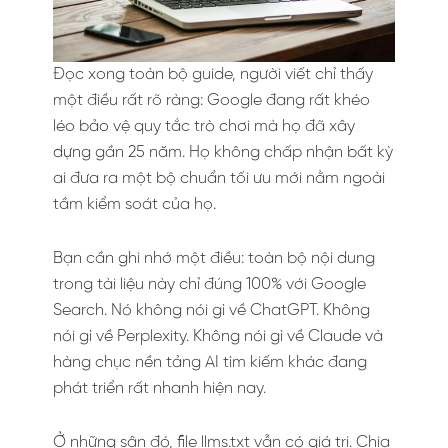
Đọc xong toàn bộ guide, người viết chỉ thấy
một điều rất rõ ràng: Google đang rất khéo
léo bảo vệ quy tắc trò chơi mà họ đã xây
dựng gần 25 năm. Họ không chấp nhận bất kỳ
ai đưa ra một bộ chuẩn tối ưu mới nằm ngoài
tầm kiểm soát của họ.
Bạn cần ghi nhớ một điều: toàn bộ nội dung
trong tài liệu này chỉ đúng 100% với Google
Search. Nó không nói gì về ChatGPT. Không
nói gì về Perplexity. Không nói gì về Claude và
hàng chục nền tảng AI tìm kiếm khác đang
phát triển rất nhanh hiện nay.
Ở những sân đó, file llms.txt vẫn có giá trị. Chia