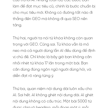
câu trả lời AI. Nhưng toàn bộ các bước bạn
làm để đạt mục tiêu cũ, chính là bước chuẩn bị
cho mục tiêu mới. Không có đường tắt nào đi
thẳng đến GEO mà không đi qua SEO nền
tảng.
Thứ hai, người ta nói từ khóa không còn quan
trọng với GEO. Cũng sai. Từ khóa vẫn là mỏ
neo mà cả người dùng lẫn AI đều dùng để định
vị chủ đề. Chỉ khác là bây giờ bạn không cần
nhồi nhét từ khóa 17 lần trong một bài. Bạn
cần dùng đúng ngôn ngữ người dùng hỏi, và
diễn đạt rõ ràng từng ý.
Thứ ba, quan niệm nội dung dài luôn xấu cho
AI. Sai hết. AI không ghét nội dung dài. AI ghét
nội dung không có cấu trúc. Một bài 5000 từ
được chia rõ heading, mỗi đoạn một ý, mỗi