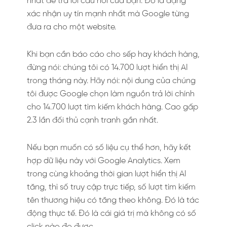
nhất để trả lời câu hỏi của bạn. Đó là dạng
xác nhận uy tín mạnh nhất mà Google từng
đưa ra cho một website.
Khi bạn cần báo cáo cho sếp hay khách hàng,
đừng nói: chúng tôi có 14.700 lượt hiển thị AI
trong tháng này. Hãy nói: nội dung của chúng
tôi được Google chọn làm nguồn trả lời chính
cho 14.700 lượt tìm kiếm khách hàng. Cao gấp
2.3 lần đối thủ cạnh tranh gần nhất.
Nếu bạn muốn có số liệu cụ thể hơn, hãy kết
hợp dữ liệu này với Google Analytics. Xem
trong cùng khoảng thời gian lượt hiển thị AI
tăng, thì số truy cập trực tiếp, số lượt tìm kiếm
tên thương hiệu có tăng theo không. Đó là tác
động thực tế. Đó là cái giá trị mà không có số
click nào đo được.