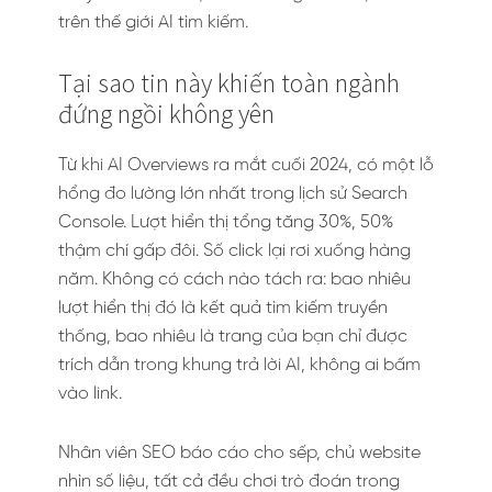
trên thế giới AI tìm kiếm.
Tại sao tin này khiến toàn ngành
đứng ngồi không yên
Từ khi AI Overviews ra mắt cuối 2024, có một lỗ
hổng đo lường lớn nhất trong lịch sử Search
Console. Lượt hiển thị tổng tăng 30%, 50%
thậm chí gấp đôi. Số click lại rơi xuống hàng
năm. Không có cách nào tách ra: bao nhiêu
lượt hiển thị đó là kết quả tìm kiếm truyền
thống, bao nhiêu là trang của bạn chỉ được
trích dẫn trong khung trả lời AI, không ai bấm
vào link.
Nhân viên SEO báo cáo cho sếp, chủ website
nhìn số liệu, tất cả đều chơi trò đoán trong