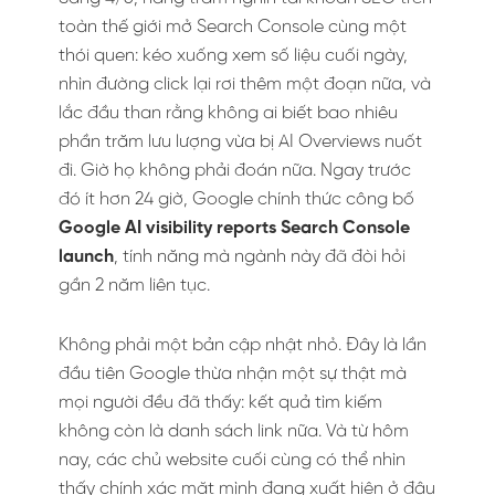
toàn thế giới mở Search Console cùng một
thói quen: kéo xuống xem số liệu cuối ngày,
nhìn đường click lại rơi thêm một đoạn nữa, và
lắc đầu than rằng không ai biết bao nhiêu
phần trăm lưu lượng vừa bị AI Overviews nuốt
đi. Giờ họ không phải đoán nữa. Ngay trước
đó ít hơn 24 giờ, Google chính thức công bố
Google AI visibility reports Search Console
launch
, tính năng mà ngành này đã đòi hỏi
gần 2 năm liên tục.
Không phải một bản cập nhật nhỏ. Đây là lần
đầu tiên Google thừa nhận một sự thật mà
mọi người đều đã thấy: kết quả tìm kiếm
không còn là danh sách link nữa. Và từ hôm
nay, các chủ website cuối cùng có thể nhìn
thấy chính xác mặt mình đang xuất hiện ở đâu