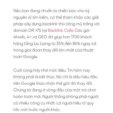
Nếu bạn đang chuẩn bị chiến lược cho kỷ
nguyên AI tìm kiếm, có thể tham khảo các giải
pháp xây dựng backlink thủ công mũ trắng với
domain DR >75 tại
Backlink Cafe
. Các gói
Ahrefs, A+ và GEO đã giúp hơn 1700 khách
hàng tăng lưu lượng từ 35% đến 86% ngay cả
trong giai đoạn thay đổi lớn nhất của thuật
toán Google.
Cuối cùng hãy nhớ một điều. Tin hôm nay
không phải là kết thúc. Nó chỉ là dấu hiệu đầu
tiên Google thừa nhận thế giới đã thay đổi.
Chúng ta đang ở vòng đầu của một trò chơi
hoàn toàn mới. Người thắng không phải người
có nhiều công cụ nhất. Là người hiểu rõ quy
tắc mới trước người khác.