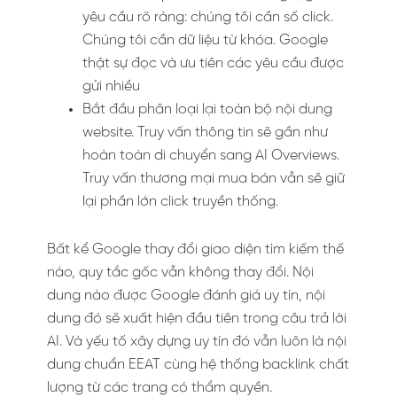
yêu cầu rõ ràng: chúng tôi cần số click.
Chúng tôi cần dữ liệu từ khóa. Google
thật sự đọc và ưu tiên các yêu cầu được
gửi nhiều
Bắt đầu phân loại lại toàn bộ nội dung
website. Truy vấn thông tin sẽ gần như
hoàn toàn di chuyển sang AI Overviews.
Truy vấn thương mại mua bán vẫn sẽ giữ
lại phần lớn click truyền thống.
Bất kể Google thay đổi giao diện tìm kiếm thế
nào, quy tắc gốc vẫn không thay đổi. Nội
dung nào được Google đánh giá uy tín, nội
dung đó sẽ xuất hiện đầu tiên trong câu trả lời
AI. Và yếu tố xây dựng uy tín đó vẫn luôn là nội
dung chuẩn EEAT cùng hệ thống backlink chất
lượng từ các trang có thẩm quyền.