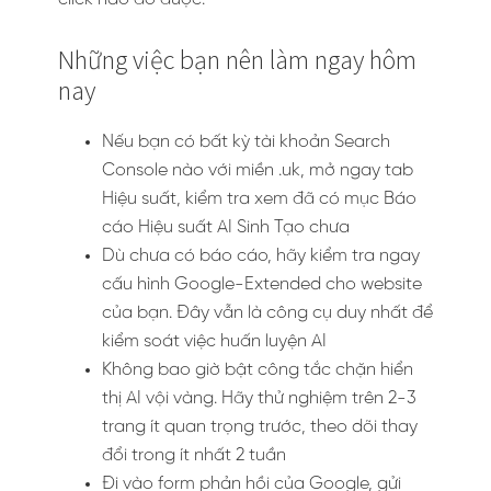
Những việc bạn nên làm ngay hôm
nay
Nếu bạn có bất kỳ tài khoản Search
Console nào với miền .uk, mở ngay tab
Hiệu suất, kiểm tra xem đã có mục Báo
cáo Hiệu suất AI Sinh Tạo chưa
Dù chưa có báo cáo, hãy kiểm tra ngay
cấu hình Google-Extended cho website
của bạn. Đây vẫn là công cụ duy nhất để
kiểm soát việc huấn luyện AI
Không bao giờ bật công tắc chặn hiển
thị AI vội vàng. Hãy thử nghiệm trên 2-3
trang ít quan trọng trước, theo dõi thay
đổi trong ít nhất 2 tuần
Đi vào form phản hồi của Google, gửi