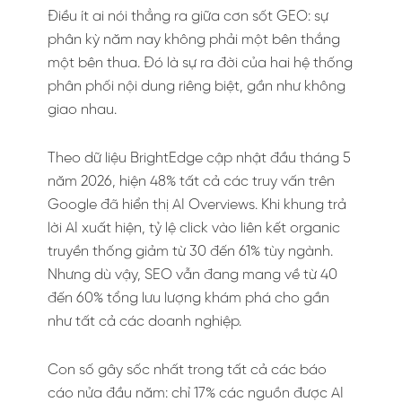
Điều ít ai nói thẳng ra giữa cơn sốt GEO: sự
phân kỳ năm nay không phải một bên thắng
một bên thua. Đó là sự ra đời của hai hệ thống
phân phối nội dung riêng biệt, gần như không
giao nhau.
Theo dữ liệu BrightEdge cập nhật đầu tháng 5
năm 2026, hiện 48% tất cả các truy vấn trên
Google đã hiển thị AI Overviews. Khi khung trả
lời AI xuất hiện, tỷ lệ click vào liên kết organic
truyền thống giảm từ 30 đến 61% tùy ngành.
Nhưng dù vậy, SEO vẫn đang mang về từ 40
đến 60% tổng lưu lượng khám phá cho gần
như tất cả các doanh nghiệp.
Con số gây sốc nhất trong tất cả các báo
cáo nửa đầu năm: chỉ 17% các nguồn được AI