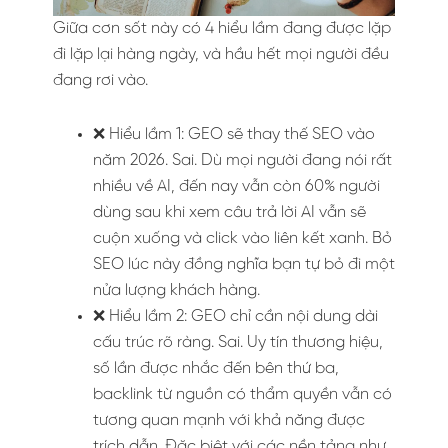
Giữa cơn sốt này có 4 hiểu lầm đang được lặp
đi lặp lại hàng ngày, và hầu hết mọi người đều
đang rơi vào.
❌ Hiểu lầm 1: GEO sẽ thay thế SEO vào
năm 2026. Sai. Dù mọi người đang nói rất
nhiều về AI, đến nay vẫn còn 60% người
dùng sau khi xem câu trả lời AI vẫn sẽ
cuộn xuống và click vào liên kết xanh. Bỏ
SEO lúc này đồng nghĩa bạn tự bỏ đi một
nửa lượng khách hàng.
❌ Hiểu lầm 2: GEO chỉ cần nội dung dài
cấu trúc rõ ràng. Sai. Uy tín thương hiệu,
số lần được nhắc đến bên thứ ba,
backlink từ nguồn có thẩm quyền vẫn có
tương quan mạnh với khả năng được
trích dẫn. Đặc biệt với các nền tảng như