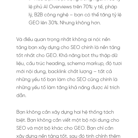
lệ phủ AI Overviews trên 70%: y tế, pháp
lý, B2B công nghệ – bạn có thể tăng tỷ lệ
GEO lên 30%. Nhưng không hơn.
Và điều quan trọng nhất không ai nói: nền
tảng bạn xây dựng cho SEO chính là nền tảng
tốt nhất cho GEO. Khả năng bot thu thập dữ
liệu, cấu trúc heading, schema markup, độ tươi
mới nội dung, backlink chất lượng – tất cả
những yếu tố bạn làm cho SEO cũng chính là
những yếu tố làm tăng khả năng được AI trích
dẫn.
Bạn không cần xây dựng hai hệ thống tách
biệt. Bạn không cần viết một bộ nội dung cho
SEO và một bộ khác cho GEO. Bạn chỉ cần
xây dựng nền tảng tốt, sau đó tinh chỉnh thêm