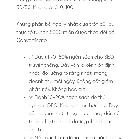
50/50. Không phải 0/100.
Khung phân bổ hợp lý nhất dựa trên dữ liệu
thực tế từ hơn 8000 miền được theo dõi bởi
ConvertMate:
✅ Duy trì 70-80% ngân sách cho SEO
truyền thống. Đây vẫn là kênh ổn định
nhất, đo lường rõ ràng nhất, mang
doanh thu mỗi ngày. Không cắt giảm
phần này. Không bao giờ.
✅ Dành 10-20% ngân sách để thử
nghiệm GEO. Không nhiều hơn thế. Đây
vẫn là kênh mới, thuật toán thay đổi mỗi
tháng, hệ thống đo lường chưa hoàn
chỉnh.
✅ Nếu bạn hoạt động trong ngành có tỷ