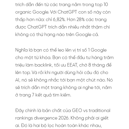
trích dẫn đến từ các trang nằm trong top 10
organic Google. Với ChatGPT con số này còn
thấp hơn nữa: chỉ 6,82%. Hơn 28% các trang
được ChatGPT trích dẫn nhiều nhất thậm chí
không có thứ hạng nào trên Google cả.
Nghĩa là bạn có thể leo lên vị trí số 1 Google
cho một từ khóa. Bạn có thể đầu tư hàng trăm
triệu làm backlink, tối ưu EEAT, chờ 8 tháng để
lên top. Và rồi khi người dùng hỏi câu đó cho
AI, nó sẽ không nhắc tới bạn một chút nào. Nó
sẽ trích dẫn một trang không ai nghe tới, nằm
ở trang 7 kết quả tìm kiếm.
Đây chính là bản chất của GEO vs traditional
rankings divergence 2026. Không phải ai giết
ai. Đó là hai bộ lọc hoàn toàn khác nhau,