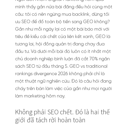
mình thấy gần nửa bài đăng đều hỏi cùng một
câu: tôi có nên ngừng mua backlink, dừng tối
ưu SEO để đổ toàn bộ tiền sang GEO không?
Gần như mỗi ngày lại có một bài báo mới với
tiêu đề kiểu cái chết của liên kết xanh, GEO là
tương lai, hội đồng quản trị đang chạy đua
đầu tư. Và dưới mỗi bài đó luôn có ít nhất một
chủ doanh nghiệp bình luận đã cắt 70% ngân
sách SEO từ đầu tháng 5. GEO vs traditional
rankings divergence 2026 không phải chỉ là
một thuật ngữ nghiên cứu. Đó là câu hỏi đang
cháy trên bàn làm việc của gần như mọi người
làm marketing hôm nay.
Không phải SEO chết. Đó là hai thế
giới đã tách rời hoàn toàn