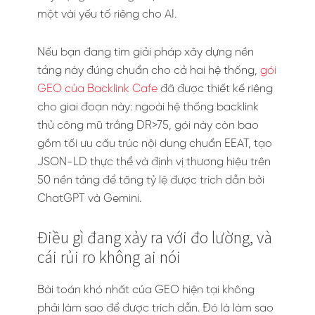
một vài yếu tố riêng cho AI.
Nếu bạn đang tìm giải pháp xây dựng nền
tảng này đúng chuẩn cho cả hai hệ thống,
gói
GEO của Backlink Cafe
đã được thiết kế riêng
cho giai đoạn này: ngoài hệ thống backlink
thủ công mũ trắng DR>75, gói này còn bao
gồm tối ưu cấu trúc nội dung chuẩn EEAT, tạo
JSON-LD thực thể và định vị thương hiệu trên
50 nền tảng để tăng tỷ lệ được trích dẫn bởi
ChatGPT và Gemini.
Điều gì đang xảy ra với đo lường, và
cái rủi ro không ai nói
Bài toán khó nhất của GEO hiện tại không
phải làm sao để được trích dẫn. Đó là làm sao