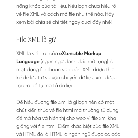
năng khác của tài liệu. Nếu bạn chưa hiểu rõ
về file XML và cách mở file như thế nào. Hãy
xem bài chia sẻ chi tiết ngay dưới đây nhé!
File XML là gì?
XML là viết tắt của
eXtensible Markup
Language
(ngôn ngữ đánh dấu mở rộng) là
một dạng file thuần văn bản. XML được thiết
kế để lưu trữ và vận chuyển dữ liệu, xml được
tạo ra để tự mô tả dữ liệu.
Để hiểu đương file .xml là gì bạn nên có một
chút kiến thức về file html mà thường sử dụng
để mã hóa và hiển thị cho web vì file xml khá
giống với file html. Điểm khác biệt của file XML
và HTML đó là HTML là ngôn ngữ được có các