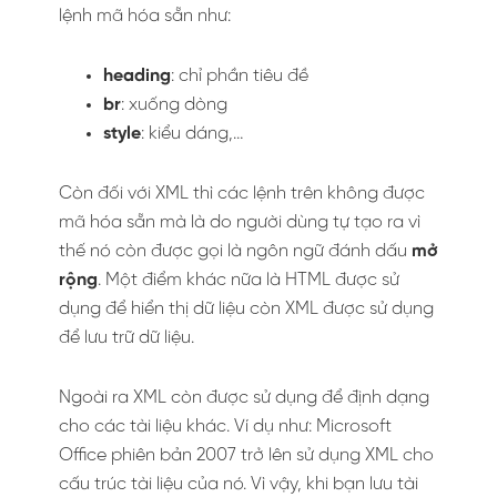
lệnh mã hóa sẵn như:
heading
: chỉ phần tiêu đề
br
: xuống dòng
style
: kiểu dáng,…
Còn đối với XML thì các lệnh trên không được
mã hóa sẵn mà là do người dùng tự tạo ra vì
thế nó còn được gọi là ngôn ngữ đánh dấu
mở
rộng
. Một điểm khác nữa là HTML được sử
dụng để hiển thị dữ liệu còn XML được sử dụng
để lưu trữ dữ liệu.
Ngoài ra XML còn được sử dụng để định dạng
cho các tài liệu khác. Ví dụ như: Microsoft
Office phiên bản 2007 trở lên sử dụng XML cho
cấu trúc tài liệu của nó. Vì vậy, khi bạn lưu tài