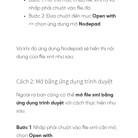
Bước 1: Mở thư mục chứa file .xml ra và
nhấp phải chuột vào file đó
Bước 2: Đưa chuột đến mục
Open with
>> chọn ứng dụng mở
Nodepad
Và khi đó ứng dụng Nodepad sẽ hiển thị nội
dung của file xml như sau:
Cách 2: Mở bằng ứng dụng trình duyệt
Ngoài ra bạn cũng có thể
mở file xml bằng
ứng dụng trình duyệt
với cách thực hiện như
sau:
Bước 1
: Nhấp phải chuột vào file xml cần mở,
chọn
Open with