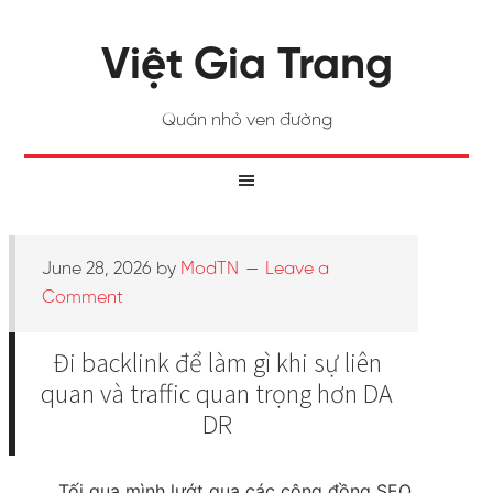
Việt Gia Trang
Quán nhỏ ven đường
June 28, 2026
by
ModTN
Leave a
Comment
Đi backlink để làm gì khi sự liên
quan và traffic quan trọng hơn DA
DR
Tối qua mình lướt qua các cộng đồng SEO