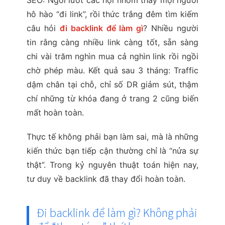
SEO: Ngồi lướt các hội nhóm thấy mọi người
hô hào “đi link”, rồi thức trắng đêm tìm kiếm
câu hỏi
đi backlink để làm gì
? Nhiều người
tin rằng càng nhiều link càng tốt, sẵn sàng
chi vài trăm nghìn mua cả nghìn link rồi ngồi
chờ phép màu. Kết quả sau 3 tháng: Traffic
dậm chân tại chỗ, chỉ số DR giảm sút, thậm
chí những từ khóa đang ở trang 2 cũng biến
mất hoàn toàn.
Thực tế không phải bạn làm sai, mà là những
kiến thức bạn tiếp cận thường chỉ là “nửa sự
thật”. Trong kỷ nguyên thuật toán hiện nay,
tư duy về backlink đã thay đổi hoàn toàn.
Đi backlink để làm gì? Không phải