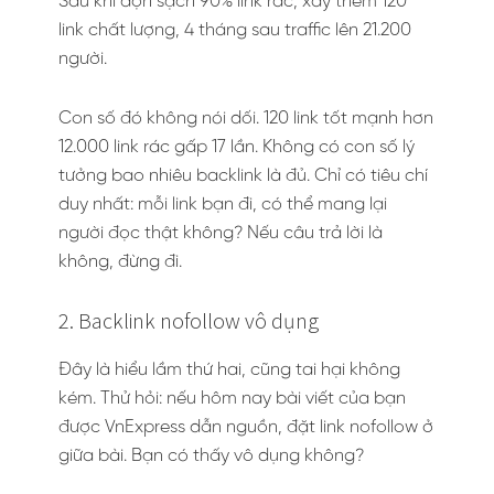
Sau khi dọn sạch 90% link rác, xây thêm 120
link chất lượng, 4 tháng sau traffic lên 21.200
người.
Con số đó không nói dối. 120 link tốt mạnh hơn
12.000 link rác gấp 17 lần. Không có con số lý
tưởng bao nhiêu backlink là đủ. Chỉ có tiêu chí
duy nhất: mỗi link bạn đi, có thể mang lại
người đọc thật không? Nếu câu trả lời là
không, đừng đi.
2. Backlink nofollow vô dụng
Đây là hiểu lầm thứ hai, cũng tai hại không
kém. Thử hỏi: nếu hôm nay bài viết của bạn
được VnExpress dẫn nguồn, đặt link nofollow ở
giữa bài. Bạn có thấy vô dụng không?