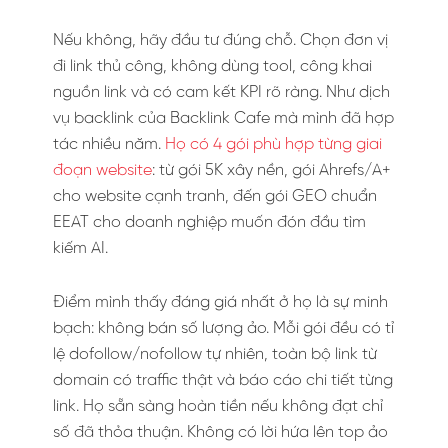
Nếu không, hãy đầu tư đúng chỗ. Chọn đơn vị
đi link thủ công, không dùng tool, công khai
nguồn link và có cam kết KPI rõ ràng. Như dịch
vụ backlink của Backlink Cafe mà mình đã hợp
tác nhiều năm.
Họ có 4 gói phù hợp từng giai
đoạn website
: từ gói 5K xây nền, gói Ahrefs/A+
cho website cạnh tranh, đến gói GEO chuẩn
EEAT cho doanh nghiệp muốn đón đầu tìm
kiếm AI.
Điểm mình thấy đáng giá nhất ở họ là sự minh
bạch: không bán số lượng ảo. Mỗi gói đều có tỉ
lệ dofollow/nofollow tự nhiên, toàn bộ link từ
domain có traffic thật và báo cáo chi tiết từng
link. Họ sẵn sàng hoàn tiền nếu không đạt chỉ
số đã thỏa thuận. Không có lời hứa lên top ảo