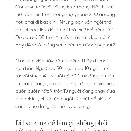
Console traffic đã đứng im 3 tháng. Đối thủ cứ
lướt dần lên trên. Trong mọi group SEO ai cũng
hét: phải đi backlink. Nhưng bạn vẫn ngồi thở
dài: đi backlink để làm gì thật sự? Để đếm số?
Để con số DR trên Ahrefs nhảy lên đẹp mắt?
Hay để rồi 6 tháng sau nhận thư Google phạt?
Mình làm việc này gần 10 năm. Thấy đủ mọi
kịch bản. Người bỏ 50 triệu mua 10 ngàn link
rác rồi site chết. Người có 300 link đúng chuẩn
thì traffic tăng gấp đôi trong nửa năm. Và điều
buồn cười nhất: 9 trên 10 người đang chạy đua
đi backlink, chưa từng ngồi 10 phút để hiểu rõ
cái thứ họ đang đốt tiền vào làm gì.
Đi backlink để làm gì: không phải
gửi tín hiệu cho Google. Đó là xây