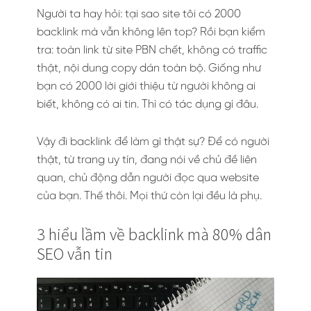
Người ta hay hỏi: tại sao site tôi có 2000
backlink mà vẫn không lên top? Rồi bạn kiểm
tra: toàn link từ site PBN chết, không có traffic
thật, nội dung copy dán toàn bộ. Giống như
bạn có 2000 lời giới thiệu từ người không ai
biết, không có ai tin. Thì có tác dụng gì đâu.
Vậy đi backlink để làm gì thật sự? Để có người
thật, từ trang uy tín, đang nói về chủ đề liên
quan, chủ động dẫn người đọc qua website
của bạn. Thế thôi. Mọi thứ còn lại đều là phụ.
3 hiểu lầm về backlink mà 80% dân
SEO vẫn tin