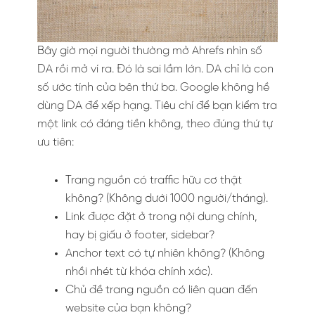
Bây giờ mọi người thường mở Ahrefs nhìn số
DA rồi mở ví ra. Đó là sai lầm lớn. DA chỉ là con
số ước tính của bên thứ ba. Google không hề
dùng DA để xếp hạng. Tiêu chí để bạn kiểm tra
một link có đáng tiền không, theo đúng thứ tự
ưu tiên:
Trang nguồn có traffic hữu cơ thật
không? (Không dưới 1000 người/tháng).
Link được đặt ở trong nội dung chính,
hay bị giấu ở footer, sidebar?
Anchor text có tự nhiên không? (Không
nhồi nhét từ khóa chính xác).
Chủ đề trang nguồn có liên quan đến
website của bạn không?