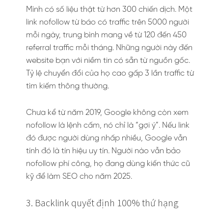
Mình có số liệu thật từ hơn 300 chiến dịch. Một
link nofollow từ báo có traffic trên 5000 người
mỗi ngày, trung bình mang về từ 120 đến 450
referral traffic mỗi tháng. Những người này đến
website bạn với niềm tin có sẵn từ nguồn gốc.
Tỷ lệ chuyển đổi của họ cao gấp 3 lần traffic từ
tìm kiếm thông thường.
Chưa kể từ năm 2019, Google không còn xem
nofollow là lệnh cấm, nó chỉ là “gợi ý”. Nếu link
đó được người dùng nhấp nhiều, Google vẫn
tính đó là tín hiệu uy tín. Người nào vẫn bảo
nofollow phí công, họ đang dùng kiến thức cũ
kỹ để làm SEO cho năm 2025.
3. Backlink quyết định 100% thứ hạng