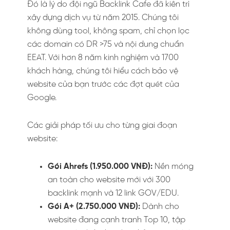
Đó là lý do đội ngũ Backlink Cafe đã kiên trì
xây dựng dịch vụ từ năm 2015. Chúng tôi
không dùng tool, không spam, chỉ chọn lọc
các domain có DR >75 và nội dung chuẩn
EEAT. Với hơn 8 năm kinh nghiệm và 1700
khách hàng, chúng tôi hiểu cách bảo vệ
website của bạn trước các đợt quét của
Google.
Các giải pháp tối ưu cho từng giai đoạn
website:
Gói Ahrefs (1.950.000 VNĐ):
Nền móng
an toàn cho website mới với 300
backlink mạnh và 12 link GOV/EDU.
Gói A+ (2.750.000 VNĐ):
Dành cho
website đang cạnh tranh Top 10, tập