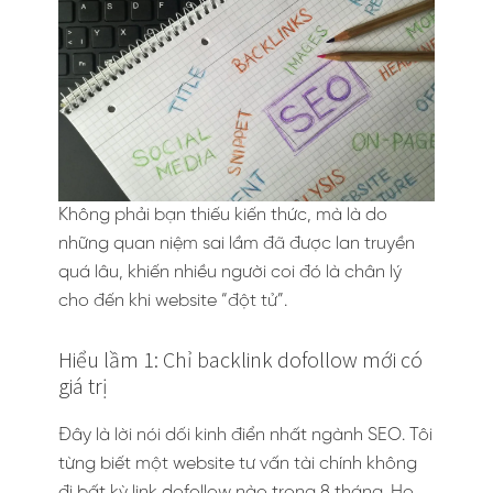
Không phải bạn thiếu kiến thức, mà là do
những quan niệm sai lầm đã được lan truyền
quá lâu, khiến nhiều người coi đó là chân lý
cho đến khi website “đột tử”.
Hiểu lầm 1: Chỉ backlink dofollow mới có
giá trị
Đây là lời nói dối kinh điển nhất ngành SEO. Tôi
từng biết một website tư vấn tài chính không
đi bất kỳ link dofollow nào trong 8 tháng. Họ