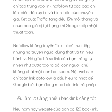
chỉ tập trung vào link nofollow từ các báo chí
lớn, diễn đàn uy tín và bình luận của chuyên
gia. Kết quả: Traffic tăng đều 15% mỗi tháng và
chưa bao giờ bị tụt hạng khi Google cập nhật
thuật toán.
Nofollow không truyền “link juice” trực tiếp,
nhưng nó truyền người dùng thật và tín hiệu
hành vi. Nó giúp hồ sơ link của bạn trông tự
nhiên như được tạo ra bởi con người, chứ
không phải một con bot spam. Một website
chỉ toàn link dofollow là dấu hiệu rõ nhất để
Google biết bạn đang mua bán link trái phép.
Hiểu lầm 2: Càng nhiều backlink càng tốt
Nếu hôm nay website của bạn có 120 backlink,