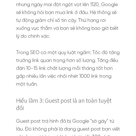
nhưng ngày mai đột ngột vọt lên 1120, Google
sẽ không hỏi bạn mua link ở đâu. Hệ thống sẽ
tự động giảm chỉ số tin cậy. Thứ hạng rơi
xuống vực thẳm và bạn sẽ không bao giờ biết
lý do chính xác.
Trong SEO có một quy luật ngầm: Tốc độ tăng
trưởng link quan trọng hơn số lượng. Tăng đều
đặn 10-15 link chất lượng mỗi tháng tốt hơn
gấp nhiều lần việc nhồi nhét 1000 link trong
một tuần.
Hiểu lầm 3: Guest post là an toàn tuyệt
đối
Guest post trá hình đã bị Google “sờ gáy” từ
lâu. Đó không phải là dạng guest post bạn viết