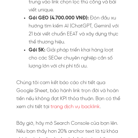
trung vào link chọn lọc thủ công và bài
viết unique.
Gói GEO (4.700.000 VNĐ):
Đón đầu xu
hướng tìm kiếm AI (ChatGPT, Gemini) với
21 bài viết chuẩn EEAT và xây dựng thực
thể thương hiệu.
Gói 5K:
Giải pháp triển khai hàng loạt
cho các SEOer chuyên nghiệp cần số
lượng lớn với chi phí tối ưu.
Chúng tôi cam kết báo cáo chi tiết qua
Google Sheet, bảo hành link trọn đời và hoàn
tiền nếu không đạt KPI thỏa thuận. Bạn có thể
xem chi tiết tại
trang dịch vụ backlink
.
Bây giờ, hãy mở Search Console của bạn lên.
Nếu bạn thấy hơn 20% anchor text là từ khóa