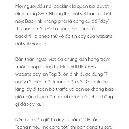
Mọi người đều nói backlink là quân bài quyết
định trong SEO. Nhưng ít ai nói với bạn sự thật
này: Backlink không phải là công cụ để “đẩy”
thứ hạng một cách cưỡng ép. Thực tế,
backlink là phép thử về độ tin cậy của website
đối với Google.
Bản thân người viết đã chứng kiến hàng trăm
trường hợp tương tự. Mua 500 link PBN,
website bay lên Top 3, ổn định được đúng 17
ngày rồi biến mất không dấu vết. Google im
lặng lấy đi toàn bộ traffic và bạn sẽ không bao
giờ nhận được câu trả lời chính xác cho những
gì đã xảy ra.
Nếu bạn vẫn giữ tư duy từ năm 2018 rằng
“càng nhiều link càng tốt” thì bạn đang tự sát.