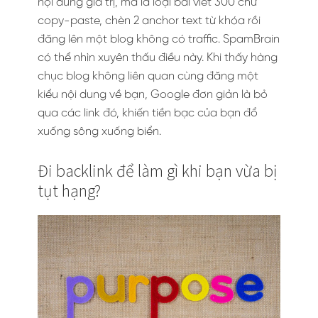
nội dung giá trị, mà là loại bài viết 300 chữ
copy-paste, chèn 2 anchor text từ khóa rồi
đăng lên một blog không có traffic. SpamBrain
có thể nhìn xuyên thấu điều này. Khi thấy hàng
chục blog không liên quan cùng đăng một
kiểu nội dung về bạn, Google đơn giản là bỏ
qua các link đó, khiến tiền bạc của bạn đổ
xuống sông xuống biển.
Đi backlink để làm gì khi bạn vừa bị
tụt hạng?