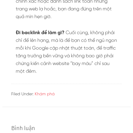
chính xác hoặc danh sách link toàn những
trang web lạ hoắc, bạn đang đứng trên một
quả mìn hẹn giờ.
Đi backlink để làm gì?
Cuối cùng, không phải
chỉ để lên hạng, mà là để bạn có thể ngủ ngon
mỗi khi Google cập nhật thuật toán, để traffic
tăng trưởng bền vững và không bao giờ phải
chứng kiến cảnh website “bay màu” chỉ sau
một đêm.
Filed Under:
Khám phá
Bình luận