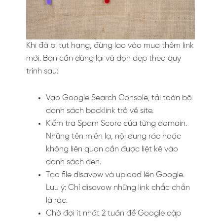
Khi đã bị tụt hạng, đừng lao vào mua thêm link
mới. Bạn cần dừng lại và dọn dẹp theo quy
trình sau:
Vào Google Search Console, tải toàn bộ
danh sách backlink trỏ về site.
Kiểm tra Spam Score của từng domain.
Những tên miền lạ, nội dung rác hoặc
không liên quan cần được liệt kê vào
danh sách đen.
Tạo file disavow và upload lên Google.
Lưu ý: Chỉ disavow những link chắc chắn
là rác.
Chờ đợi ít nhất 2 tuần để Google cập