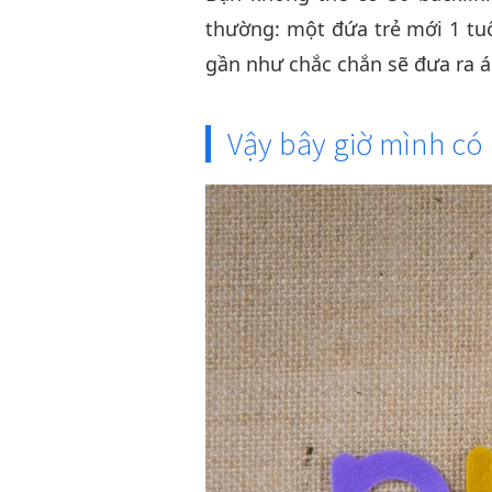
thường: một đứa trẻ mới 1 tuổ
gần như chắc chắn sẽ đưa ra á
Vậy bây giờ mình có