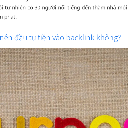
i tự nhiên có 30 người nổi tiếng đến thăm nhà mỗi n
n phạt.
 nên đầu tư tiền vào backlink không?