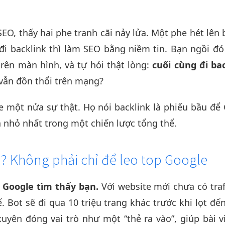
O, thấy hai phe tranh cãi nảy lửa. Một phe hét lên 
 đi backlink thì làm SEO bằng niềm tin. Bạn ngồi đ
trên màn hình, và tự hỏi thật lòng:
cuối cùng đi ba
vẫn đồn thổi trên mạng?
e một nửa sự thật. Họ nói backlink là phiếu bầu để
ch nhỏ nhất trong một chiến lược tổng thể.
ì? Không phải chỉ để leo top Google
 Google tìm thấy bạn.
Với website mới chưa có traff
. Bot sẽ đi qua 10 triệu trang khác trước khi lọt đế
yên đóng vai trò như một “thẻ ra vào”, giúp bài v