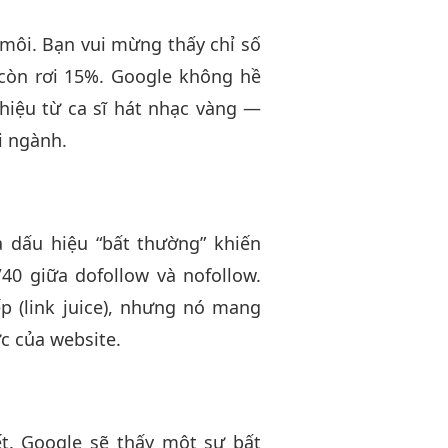
 môi. Bạn vui mừng thấy chỉ số
 còn rơi 15%. Google không hề
hiệu từ ca sĩ hát nhạc vàng —
i ngành.
à dấu hiệu “bất thường” khiến
/40 giữa dofollow và nofollow.
p (link juice), nhưng nó mang
c của website.
ết. Google sẽ thấy một sự bất