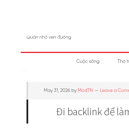
Quán nhỏ ven đường
Cuộc sống
Thơ 
May 31, 2026
by
ModTN
Leave a Com
Đi backlink để là