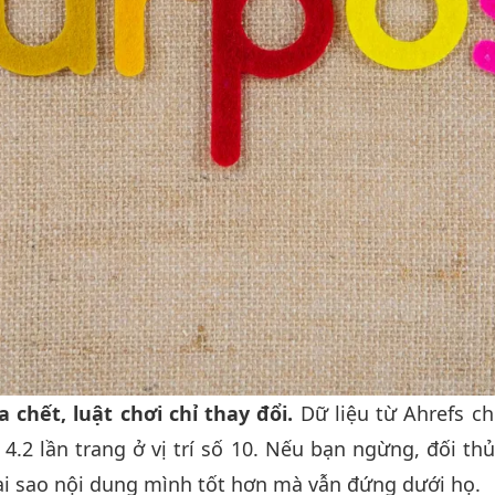
 chết, luật chơi chỉ thay đổi.
Dữ liệu từ Ahrefs ch
4.2 lần trang ở vị trí số 10. Nếu bạn ngừng, đối t
tại sao nội dung mình tốt hơn mà vẫn đứng dưới họ.