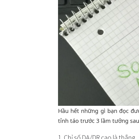
Hầu hết những gì bạn đọc đượ
tỉnh táo trước 3 lầm tưởng sau
1. Chỉ số DA/DR cao là thắng