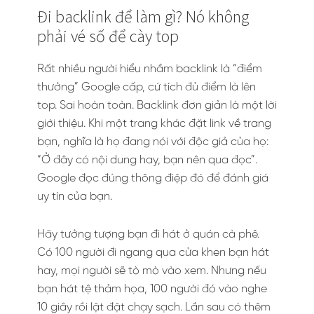
Đi backlink để làm gì? Nó không
phải vé số để cày top
Rất nhiều người hiểu nhầm backlink là “điểm
thưởng” Google cấp, cứ tích đủ điểm là lên
top. Sai hoàn toàn. Backlink đơn giản là một lời
giới thiệu. Khi một trang khác đặt link về trang
bạn, nghĩa là họ đang nói với độc giả của họ:
“Ở đây có nội dung hay, bạn nên qua đọc”.
Google đọc đúng thông điệp đó để đánh giá
uy tín của bạn.
Hãy tưởng tượng bạn đi hát ở quán cà phê.
Có 100 người đi ngang qua cửa khen bạn hát
hay, mọi người sẽ tò mò vào xem. Nhưng nếu
bạn hát tệ thảm họa, 100 người đó vào nghe
10 giây rồi lật đật chạy sạch. Lần sau có thêm