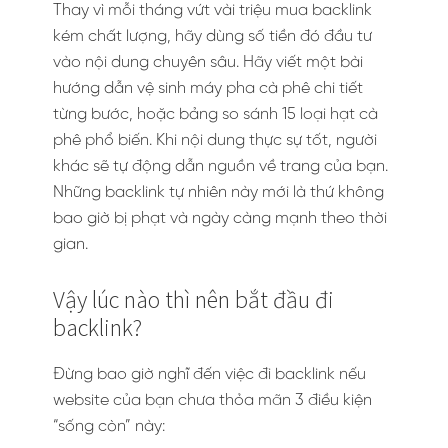
Thay vì mỗi tháng vứt vài triệu mua backlink
kém chất lượng, hãy dùng số tiền đó đầu tư
vào nội dung chuyên sâu. Hãy viết một bài
hướng dẫn vệ sinh máy pha cà phê chi tiết
từng bước, hoặc bảng so sánh 15 loại hạt cà
phê phổ biến. Khi nội dung thực sự tốt, người
khác sẽ tự động dẫn nguồn về trang của bạn.
Những backlink tự nhiên này mới là thứ không
bao giờ bị phạt và ngày càng mạnh theo thời
gian.
Vậy lúc nào thì nên bắt đầu đi
backlink?
Đừng bao giờ nghĩ đến việc đi backlink nếu
website của bạn chưa thỏa mãn 3 điều kiện
“sống còn” này: