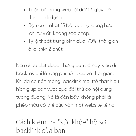
Toàn bộ trang web tải dưới 3 giây trên
thiết bị di động.
Bạn có ít nhất 15 bài viết nội dung hữu
ích, tự viết, không sao chép.
Tỷ lệ thoát trung bình dưới 70%, thời gian
ở lại trên 2 phút.
Nếu chưa đạt được những con số này, việc đi
backlink chỉ là lãng phí tiền bạc và thời gian.
Khi đã có nền móng, backlink mới trở thành cú
hích giúp bạn vượt qua đối thủ có nội dung
tương đương. Nó là đòn bẩy, không phải là
phép màu có thể cứu vãn một website tệ hại.
Cách kiểm tra “sức khỏe” hồ sơ
backlink của bạn