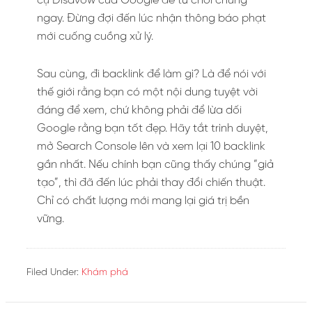
cụ Disavow của Google để từ chối chúng
ngay. Đừng đợi đến lúc nhận thông báo phạt
mới cuống cuồng xử lý.
Sau cùng, đi backlink để làm gì? Là để nói với
thế giới rằng bạn có một nội dung tuyệt vời
đáng để xem, chứ không phải để lừa dối
Google rằng bạn tốt đẹp. Hãy tắt trình duyệt,
mở Search Console lên và xem lại 10 backlink
gần nhất. Nếu chính bạn cũng thấy chúng “giả
tạo”, thì đã đến lúc phải thay đổi chiến thuật.
Chỉ có chất lượng mới mang lại giá trị bền
vững.
Filed Under:
Khám phá