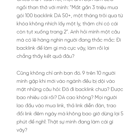
ngồi than thở với mình: “Mất gần 3 triệu mua
gói 100 backlink DA 50+, một tháng trôi qua từ
khóa không nhích lấy một ly, thậm chí có cái
còn tụt xuống trang 2”. Anh hỏi mình một câu
mà có lẽ hàng nghìn người đang thắc mắc: Đi
backlink để làm gì mà cực vậy, làm rồi lại
chẳng thấy kết quả đâu?
Cũng không chỉ anh bạn đó. 9 trên 10 người
mình gặp khi mới vào ngành đều bị dội vào
mặt những câu hỏi: Đã đi backlink chưa? Được
bao nhiêu cái rồi? DA cao không? Mọi người
lao đầu vào mua link, thả link diễn đàn, trao
đổi link đêm ngày mà không bao giờ dừng lại 5
phút để nghĩ: Thật sự mình đang làm cái gì
vậy?