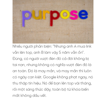
Nhiều người phản biện: “Nhưng anh A mua link
vẫn lên top, anh B làm vậy 5 năm vẫn ổn”.
Đúng, có người vượt đèn đỏ cả đời không bị
tai nạn, nhưng không có nghĩa vượt đèn đỏ là
an toàn. Đó là may mắn, và may mắn thì luôn
có ngày cạn kiệt. Google không phạt ngay, nó
thu thập tín hiệu. Nó để bạn lên top vài tháng,
rồi một sáng thức dậy, toàn bộ từ khóa biến
mất không dấu vết.