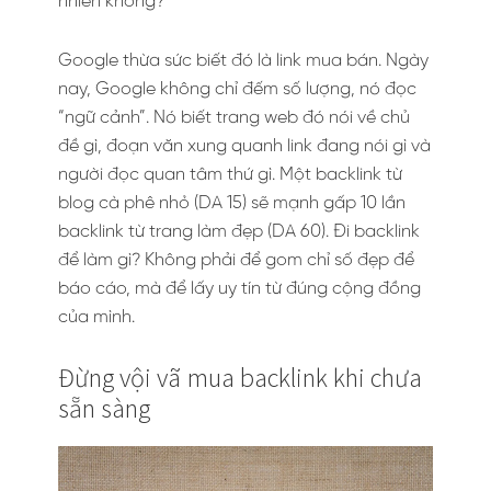
nhiên không?
Google thừa sức biết đó là link mua bán. Ngày
nay, Google không chỉ đếm số lượng, nó đọc
“ngữ cảnh”. Nó biết trang web đó nói về chủ
đề gì, đoạn văn xung quanh link đang nói gì và
người đọc quan tâm thứ gì. Một backlink từ
blog cà phê nhỏ (DA 15) sẽ mạnh gấp 10 lần
backlink từ trang làm đẹp (DA 60). Đi backlink
để làm gì? Không phải để gom chỉ số đẹp để
báo cáo, mà để lấy uy tín từ đúng cộng đồng
của mình.
Đừng vội vã mua backlink khi chưa
sẵn sàng