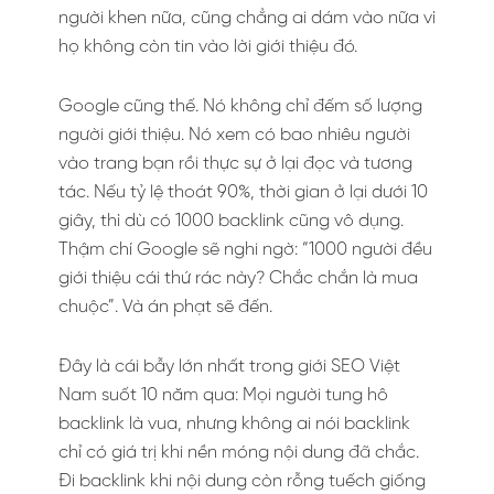
người khen nữa, cũng chẳng ai dám vào nữa vì
họ không còn tin vào lời giới thiệu đó.
Google cũng thế. Nó không chỉ đếm số lượng
người giới thiệu. Nó xem có bao nhiêu người
vào trang bạn rồi thực sự ở lại đọc và tương
tác. Nếu tỷ lệ thoát 90%, thời gian ở lại dưới 10
giây, thì dù có 1000 backlink cũng vô dụng.
Thậm chí Google sẽ nghi ngờ: “1000 người đều
giới thiệu cái thứ rác này? Chắc chắn là mua
chuộc”. Và án phạt sẽ đến.
Đây là cái bẫy lớn nhất trong giới SEO Việt
Nam suốt 10 năm qua: Mọi người tung hô
backlink là vua, nhưng không ai nói backlink
chỉ có giá trị khi nền móng nội dung đã chắc.
Đi backlink khi nội dung còn rỗng tuếch giống