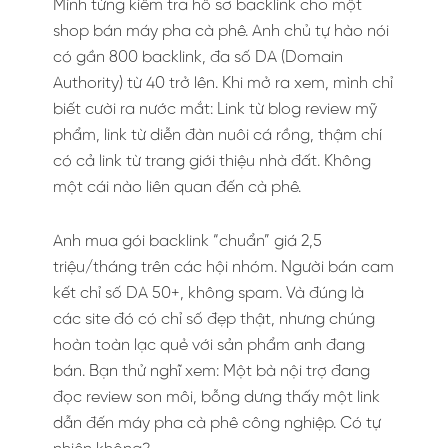
Mình từng kiểm tra hồ sơ backlink cho một
shop bán máy pha cà phê. Anh chủ tự hào nói
có gần 800 backlink, đa số DA (Domain
Authority) từ 40 trở lên. Khi mở ra xem, mình chỉ
biết cười ra nước mắt: Link từ blog review mỹ
phẩm, link từ diễn đàn nuôi cá rồng, thậm chí
có cả link từ trang giới thiệu nhà đất. Không
một cái nào liên quan đến cà phê.
Anh mua gói backlink “chuẩn” giá 2,5
triệu/tháng trên các hội nhóm. Người bán cam
kết chỉ số DA 50+, không spam. Và đúng là
các site đó có chỉ số đẹp thật, nhưng chúng
hoàn toàn lạc quẻ với sản phẩm anh đang
bán. Bạn thử nghĩ xem: Một bà nội trợ đang
đọc review son môi, bỗng dưng thấy một link
dẫn đến máy pha cà phê công nghiệp. Có tự