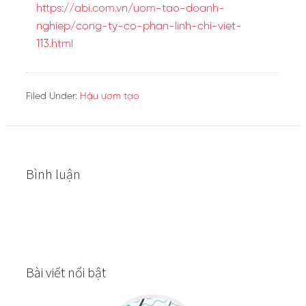
https://abi.com.vn/uom-tao-doanh-
nghiep/cong-ty-co-phan-linh-chi-viet-
113.html
Filed Under:
Hậu ươm tạo
Bình luận
Bài viết nổi bật