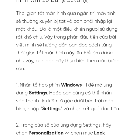
Thời gian tắt màn hình quá ngắn thì máy tính
sẽ thường xuyên bị tắt và bạn phải nhập lại
mật khẩu. Đó là một điều khiến người sử dụng
rất khó chịu. Vậy trong phần đầu tiên của bài
viết mình sẽ hướng dẫn bạn đọc cách tăng
thời gian tắt màn hình này lên. Để làm được
như vậy, bạn đọc hãy thực hiện theo các bước
sau:
1. Nhấn tổ hợp phím
Windows
+
I
để mở ứng
dụng
Settings
. Hoặc bạn cũng có thể nhấn
vào thanh tìm kiếm ở góc dưới bên trái màn
hình, nhập “
Settings
” và chọn kết quả đầu tiên.
2. Trong cửa sổ của ứng dụng Settings, hãy
chọn
Personalization
>> chọn mục
Lock