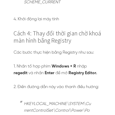
SCHEME_CURRENT
4. Khởi động lại máy tính
Cách 4: Thay đổi thời gian chờ khoá
màn hình bằng Registry
Các bước thực hiện bằng Registry như sau:
1. Nhấn tổ hợp phím
Windows + R
nhập
regedit
và nhấn
Enter
để mở
Registry Editor.
2. Điền đường dẫn này vào thanh điều hướng:
HKEYLOCAL_MACHINE\SYSTEM\Cu
rrentControlSet\Control\Power\Po