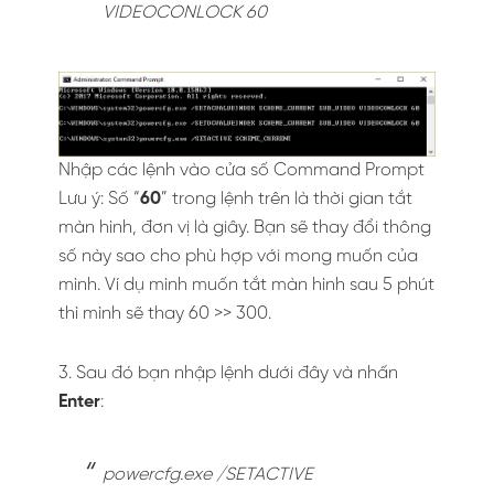
VIDEOCONLOCK 60
Nhập các lệnh vào cửa số Command Prompt
Lưu ý: Số “
60
” trong lệnh trên là thời gian tắt
màn hình, đơn vị là giây. Bạn sẽ thay đổi thông
số này sao cho phù hợp với mong muốn của
mình. Ví dụ mình muốn tắt màn hình sau 5 phút
thì mình sẽ thay 60 >> 300.
3. Sau đó bạn nhập lệnh dưới đây và nhấn
Enter
:
powercfg.exe /SETACTIVE