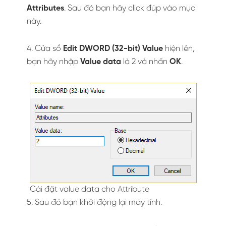
Attributes
. Sau đó bạn hãy click đúp vào mục
này.
4. Cửa sổ
Edit DWORD (32-bit) Value
hiện lên,
bạn hãy nhập
Value data
là 2 và nhấn
OK
.
Cài đặt value data cho Attribute
5. Sau đó bạn khởi động lại máy tính.