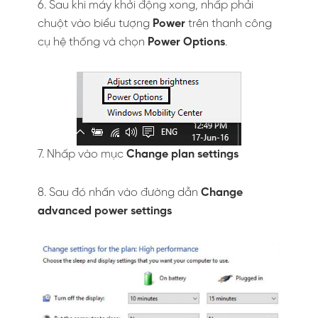
6. Sau khi máy khởi động xong, nhấp phải
chuột vào biểu tượng
Power
trên thanh công
cụ hệ thống và chọn
Power Options
.
7. Nhấp vào mục
Change plan settings
8. Sau đó nhấn vào đường dẫn
Change
advanced power settings