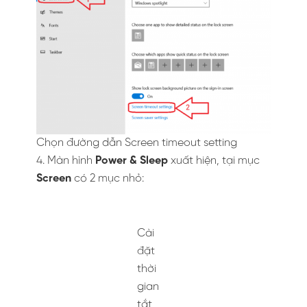
Chọn đường dẫn Screen timeout setting
4. Màn hình
Power & Sleep
xuất hiện, tại mục
Screen
có 2 mục nhỏ:
Cài
đặt
thời
gian
tắt