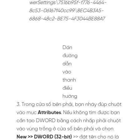
werSettings\7516b95f-f776-4464-
8c53-06167f40cc99\8EC4B3A5-
6868-48c2-BE75-4F3044BE88A7
Dán
đường
dẫn
vào
thanh
điều
hướng
3. Trong cửa sổ bên phải, bạn nháy đúp chuột
vào mục
Attributes
. Nếu không tìm được bạn
cần tạo DWORD bằng cách nhấp phải chuột
vào vùng trống ở cửa sổ bên phải và chọn
New >> DWORD (32-bit)
>> đặt tên cho nó là