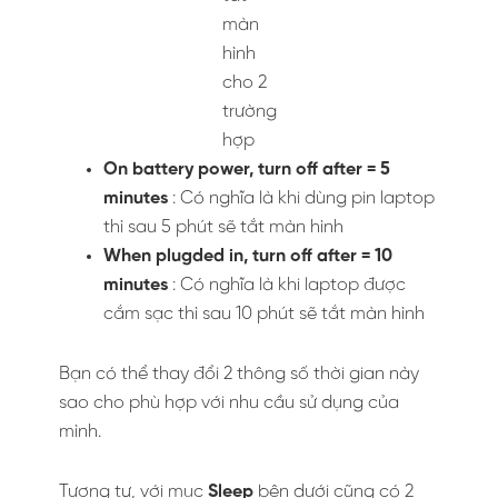
màn
hình
cho 2
trường
hợp
On battery power, turn off after
= 5
minutes
: Có nghĩa là khi dùng pin laptop
thì sau 5 phút sẽ tắt màn hình
When plugded in, turn off after
= 10
minutes
: Có nghĩa là khi laptop được
cắm sạc thì sau 10 phút sẽ tắt màn hình
Bạn có thể thay đổi 2 thông số thời gian này
sao cho phù hợp với nhu cầu sử dụng của
mình.
Tương tự, với mục
Sleep
bên dưới cũng có 2