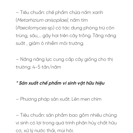
– Tiêu chuẩn: chế phẩm chứa nấm xanh
(
Metarhizium anisopliae),
nấm tím
(
Paecilomyces
sp.) có tác dụng phòng trừ côn
trùng, sâu,… gây hại trên cây trồng. Tăng năng
suất , giảm ô nhiễm môi trường.
– Năng năng lực cung cấp cây giống cho thị
trường: 4-5 tấn/năm
* Sản xuất chế phẩm vi sinh vật hữu hiệu
– Phương pháp sản xuất: Lên men chìm
– Tiêu chuẩn: sản phẩm bao gồm nhiều chủng
vi sinh có lợi trong quá trình phân hủy chất hữu
cơ, xử lý nước thải, mùi hôi.