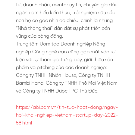
tư, doanh nhân, mentor uy tín, chuyên gia đầu
ngành am hiểu kiến thức, trải nghiệm sâu sắc
nên họ có góc nhìn đa chiều, chính là những
“Nhà thông thái” dẫn dắt sự phát triển bền
vững của cộng đồng.
Trung tâm Ươm tạo Doanh nghiệp Nông
nghiệp Công nghệ cao cũng góp mặt vào sự
kiện với sự tham gia trưng bày, giới thiệu sản
phẩm và pitching của các doanh nghiệp:
Công ty TNHH Nhiên House, Công ty TNHH
Bambi Hana, Công ty TNHH Phô Mai Việt Nam
và Công ty TNHH Dược TPC Thủ Đức.
https://abi.com.vn/tin-tuc-hoat-dong/ngay-
hoi-khoi-nghiep-vietnam-startup-day-2022-
58.html