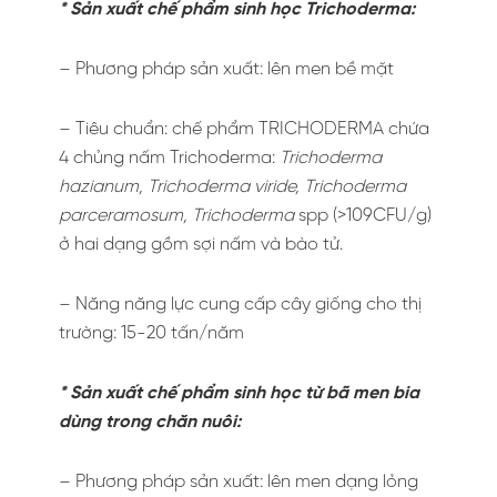
* Sản xuất chế phẩm sinh học Trichoderma:
– Phương pháp sản xuất: lên men bề mặt
– Tiêu chuẩn: chế phẩm TRICHODERMA chứa
4 chủng nấm Trichoderma:
Trichoderma
hazianum, Trichoderma viride, Trichoderma
parceramosum, Trichoderma
spp (>109CFU/g)
ở hai dạng gồm sợi nấm và bào tử.
– Năng năng lực cung cấp cây giống cho thị
trường: 15-20 tấn/năm
* Sản xuất chế phẩm sinh học từ bã men bia
dùng trong chăn nuôi:
– Phương pháp sản xuất: lên men dạng lỏng