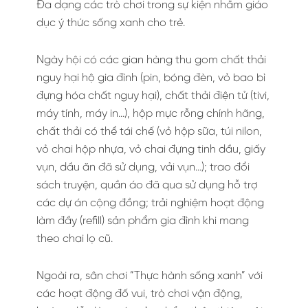
Đa dạng các trò chơi trong sự kiện nhằm giáo
dục ý thức sống xanh cho trẻ.
Ngày hội có các gian hàng thu gom chất thải
nguy hại hộ gia đình (pin, bóng đèn, vỏ bao bì
đựng hóa chất nguy hại), chất thải điện tử (tivi,
máy tính, máy in…), hộp mực rỗng chính hãng,
chất thải có thể tái chế (vỏ hộp sữa, túi nilon,
vỏ chai hộp nhựa, vỏ chai đựng tinh dầu, giấy
vụn, dầu ăn đã sử dụng, vải vụn…); trao đổi
sách truyện, quần áo đã qua sử dụng hỗ trợ
các dự án cộng đồng; trải nghiệm hoạt động
làm đầy (refill) sản phẩm gia đình khi mang
theo chai lọ cũ.
Ngoài ra, sân chơi “Thực hành sống xanh” với
các hoạt động đố vui, trò chơi vận động,