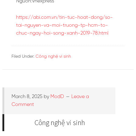
Nguồn:Vnexpress
https://abi.com.vn/tin-tuc-hoat-dong/so-
tai-nguyen-va-moi-truong-tp-hcm-to-
chuc-ngay-hoi-song-xanh-2019-78.html
Filed Under:
Công nghệ vi sinh
March 8, 2025
by
ModD
Leave a
Comment
Công nghệ vi sinh