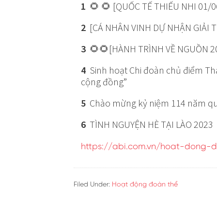
1
🌻 🌻 [QUỐC TẾ THIẾU NHI 01/06
2
[CÁ NHÂN VINH DỰ NHẬN GIẢI 
3
🌻🌻[HÀNH TRÌNH VỀ NGUỒN 2
4
Sinh hoạt Chi đoàn chủ điểm Thá
cộng đồng”
5
Chào mừng kỷ niệm 114 năm quốc
6
TÌNH NGUYỆN HÈ TẠI LÀO 2023
https://abi.com.vn/hoat-dong-
Filed Under:
Hoạt động đoàn thể