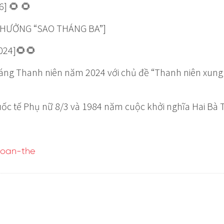
] 🌻 🌻
THƯỞNG “SAO THÁNG BA”]
024]🌻🌻
ng Thanh niên năm 2024 với chủ đề “Thanh niên xung 
 tế Phụ nữ 8/3 và 1984 năm cuộc khởi nghĩa Hai Bà 
doan-the