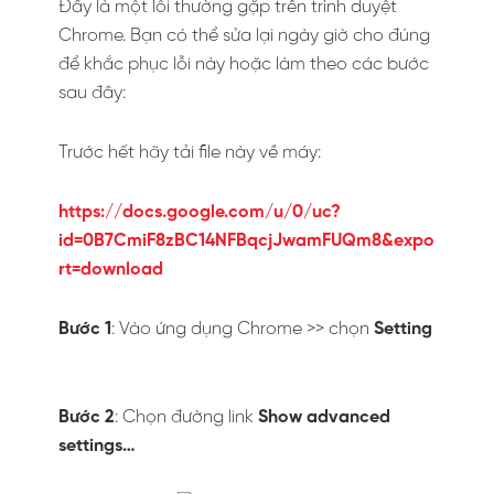
Đây là một lỗi thường gặp trên trình duyệt
Chrome. Bạn có thể sửa lại ngày giờ cho đúng
để khắc phục lỗi này hoặc làm theo các bước
sau đây:
Trước hết hãy tải file này về máy:
https://docs.google.com/u/0/uc?
id=0B7CmiF8zBC14NFBqcjJwamFUQm8&expo
rt=download
Bước 1
: Vào ứng dụng Chrome >> chọn
Setting
Bước 2
: Chọn đường link
Show advanced
settings…