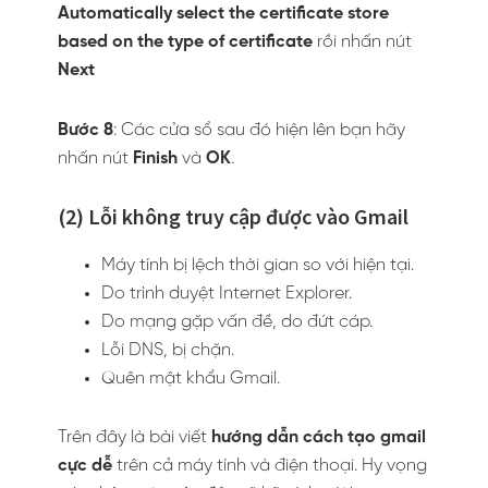
Automatically select the certificate store
based on the type of certificate
rồi nhấn nút
Next
Bước 8
: Các cửa sổ sau đó hiện lên bạn hãy
nhấn nút
Finish
và
OK
.
(2)
Lỗi không truy cập được vào Gmail
Máy tính bị lệch thời gian so với hiện tại.
Do trình duyệt Internet Explorer.
Do mạng gặp vấn đề, do đứt cáp.
Lỗi DNS, bị chặn.
Quên mật khẩu Gmail.
Trên đây là bài viết
hướng dẫn cách tạo gmail
cực dễ
trên cả máy tính và điện thoại. Hy vọng