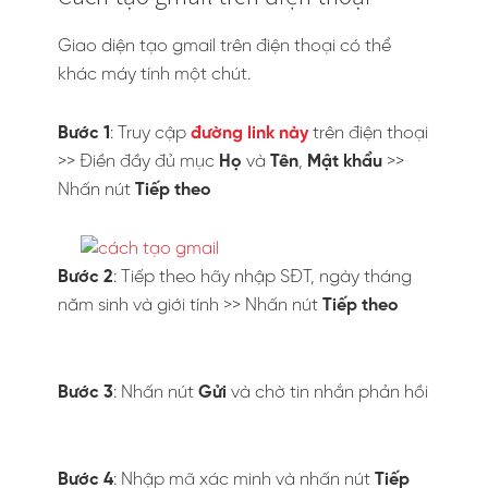
Giao diện tạo gmail trên điện thoại có thể
khác máy tính một chút.
Bước 1
: Truy cập
đường link này
trên điện thoại
>> Điền đầy đủ mục
Họ
và
Tên
,
Mật khẩu
>>
Nhấn nút
Tiếp theo
Bước 2
: Tiếp theo hãy nhập SĐT, ngày tháng
năm sinh và giới tính >> Nhấn nút
Tiếp theo
Bước 3
: Nhấn nút
Gửi
và chờ tin nhắn phản hồi
Bước 4
: Nhập mã xác minh và nhấn nút
Tiếp