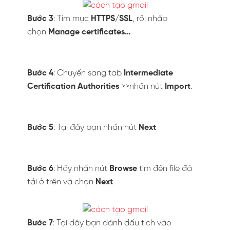
Bước 3
: Tìm mục
HTTPS/SSL
, rồi nhấp
chọn
Manage certificates…
Bước 4
: Chuyển sang tab
Intermediate
Certification Authorities
>>nhấn nút
Import
.
Bước 5
: Tại đây bạn nhấn nút
Next
Bước 6
: Hãy nhấn nút
Browse
tìm đến file đã
tải ở trên và chọn
Next
Bước 7
: Tại đây bạn đánh dấu tích vào