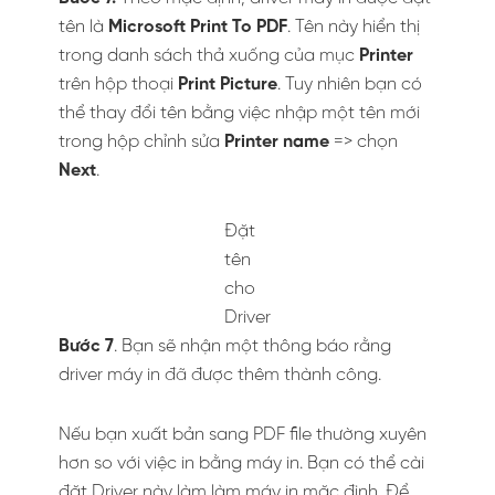
Cách
tạo file PDF từ nhiều file ảnh
trong
Windows 7 và 8 chỉ khác biệt một chút so với
trong Windows 10.
Khi bạn nhấp phải chuột vào một nhóm đã
các file ảnh đã chọn và chọn
Print
từ menu để
truy cập hộp thoại
Print Picture
. Bạn sẽ thấy
không có tùy chọn
Microsoft Print To PDF
trong danh sách thả xuống của mục
Printer
.
Cách tiến hành
Bước 1
. Tải xuống
dbPDF
và cài đặt nó tại đây!
Khi bạn mở hộp thoại Print Pictures,
doPDF…
sẽ
là một lựa chọn trong danh sách thả xuống
của mục
Printer
=> Hãy chọn nó.