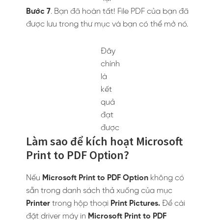
Bước 3
. Trong hộp thoại
Add Printer
, nhấp vào
tùy chọn
Add a local printer or network
printer with manual setting
và sau đó nhấp
vào
Next
.
Lưu ý
:
Bạn cũng có thể truy cập vào hộp thoại này
bằng cách mở ứng dụng
Setting
và chọn
Devices
>
Printer & Scanners
>
Add a printer
or scanner
. Sau đó, nhấp vào đường dẫn
The
printer that I want isn’t listed
.
Giao diện
The Printer & Scanners
có chứa một
danh sách tất cả các máy in và máy quét có
sẵn trên hệ thống. Bạn có thể thiết lập một số
thiết bị là mặc định hoặc xóa một vài thiết bị.