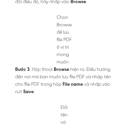
Xem thêm
: Cách
xuất PDF sang CAD
&
cách
dịch file pdf trực tuyến
nhé!
Filed Under:
Công Nghệ
Bình luận
Bài viết nổi bật