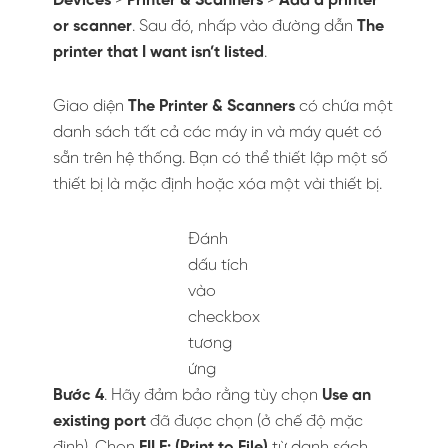
Chọn checkbox như hình
minh họa
Bước 7.
Theo mặc định, driver máy in được đặt
tên là
Microsoft Print To PDF
. Tên này hiển thị
trong danh sách thả xuống của mục
Printer
trên hộp thoại
Print Picture
. Tuy nhiên bạn có
thể thay đổi tên bằng việc nhập một tên mới
trong hộp chỉnh sửa
Printer name
=> chọn
Next
.
Đặt tên cho Driver
Bước 7
. Bạn sẽ nhận một thông báo rằng
driver máy in đã được thêm thành công.
Nếu bạn xuất bản sang PDF file thường xuyên
hơn so với việc in bằng máy in. Bạn có thể cài