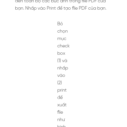
Đây chính là kết quả đạt
được
Làm sao để kích hoạt Microsoft
Print to PDF Option?
Nếu
Microsoft Print to PDF Option
không có
sẵn trong danh sách thả xuống của mục
Printer
trong hộp thoại
Print Pictures.
Để cài
đặt driver máy in
Microsoft Print to PDF
Option
, hãy mở hộp thoại Print Pictures
Cách tiến hành
Bước 1.
Chọn
Install Printer
từ danh sách thả
xuống của mục
Printer
.
Chưa có