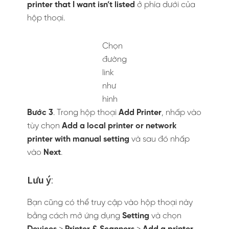
Microsoft
trong danh sách bên trái. Sau đó
Microsoft Print To PDF
trong danh sách bên
phải sẽ xuất hiện => Nhấp
Next
.
3 bước chọn để kích hoạt
Microsoft Print to PDF
Bước 6
. Bạn có thể đã cài driver máy in.
Trong trường hợp này màn hình sẽ hiện lên
thông báo Add Printer hỏi rằng “bạn muốn
chọn phiên bản driver nào”. Hãy đảm bảo rằng
tùy chọn
Use the driver that is currently
installed (recommended)
là tùy chọn mặc
mặc định và nhấp vào nút
Next.