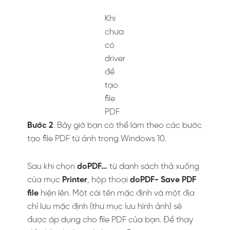
bằng
phần
mềm
một
cách
mặc
định
Bước 5
. File được tạo và thêm vào thư mục sẽ
được mở bằng trình đọc PDF mặc định. Và bạn
đã hoàn tất quá trình!
Trên đây Vietgiatrang đã hướng dẫn
cách tạo
file PDF từ nhiều ảnh
trên Win 10, 8 và 7. Nếu
bạn gặp khó khăn trong quá trình thực hiện
các bước trên. Hãy để lại comment cho chúng
tôi nhé!