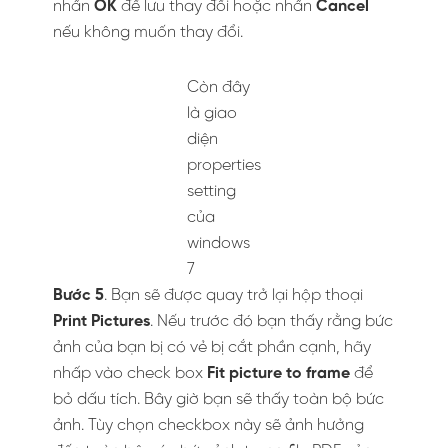
Bỏ chọn mục check box
(1) và nhấp vào (2) print để
xuất file như hình minh
họa
Bước 6
. Hộp thoại Save Print Output as được
hiện ra. Điều hướng đến nơi mà bạn muốn lưu
file PDF. Nếu không điều hướng vị trí lưu sẽ là
mặc định. Nhập tên của file PDF trong mục
File
name
sau đó chọn
Save
.
Đặt tên cho file và lưu trữ
nó lại
Bước 7
. Bạn đã hoàn tất! File PDF của bạn đã
được lưu trong thư mục và bạn có thể mở nó.