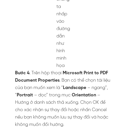
Document Properties
. Bạn có thể chọn tài liệu
của bạn muốn xem là “
Landscape
– ngang”,
“
Portrait
– dọc” trong mục
Orientation
–
Hướng ở danh sách thả xuống. Chọn OK để
cho xác nhận sự thay đổi hoặc nhấn Cancel
nếu bạn không muốn lưu sự thay đổi và hoặc
không muốn đổi hướng.
Tùy chỉnh hướng của ảnh
với lựa chọn là dọc hoặc
ngang
Lưu ý
:
Nếu bạn đang sử dụng Windows 7, đường dẫn
Printer Properties sẽ mở ra hộp thoại doPDF
Properties cho phép bạn thay đổi hướng của