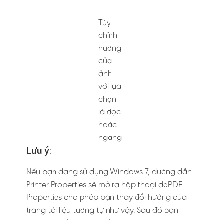
trang tài liệu tương tự như vậy. Sau đó bạn
nhấn
OK
để lưu thay đổi hoặc nhấn
Cancel
nếu không muốn thay đổi.
Còn đây là giao diện
properties setting của
windows 7
Bước 5
. Bạn sẽ được quay trở lại hộp thoại
Print Pictures
. Nếu trước đó bạn thấy rằng bức
ảnh của bạn bị có vẻ bị cắt phần cạnh, hãy
nhấp vào check box
Fit picture to frame
để
bỏ dấu tích. Bây giờ bạn sẽ thấy toàn bộ bức
ảnh. Tùy chọn checkbox này sẽ ảnh hưởng
đến toàn bộ các bức ảnh trong file PDF của
bạn. Nhấp vào Print để tạo file PDF của bạn.