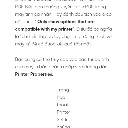
PDF. Nếu bạn thường xuyên in file PDF trong
máy tính cá nhân. Hãy đánh dấu tích vào ô có
nội dung “
Only show options that are
compatible with my printer
”. Điều đó có nghĩa
là “chỉ hiển thị các tùy chọn mà tương thích với
máy in” để có được kết quả tốt nhất.
Bạn cũng có thể truy cập vào các thuộc tính
của máy in bằng cách nhấp vào đường dẫn
Printer Properties.
Trong hộp thoại Printer
Setting chúng ta nhấp
vào đường dẫn như hình
minh họa
Bước 4
. Trên hộp thoại
Microsoft Print to PDF