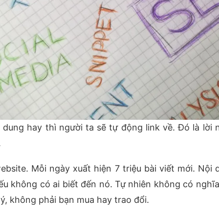
i dung hay thì người ta sẽ tự động link về. Đó là lời 
.
ebsite. Mỗi ngày xuất hiện 7 triệu bài viết mới. Nội
u không có ai biết đến nó. Tự nhiên không có nghĩa 
 lý, không phải bạn mua hay trao đổi.