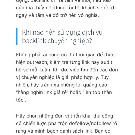
động. Backlink chỉ là tấm vé mời; nếu vào
cửa mà thấy nội dung tồi tệ, khách sẽ rời đi
ngay và tấm vé đó trở nên vô nghĩa.
Khi nào nên sử dụng dịch vụ
backlink chuyên nghiệp?
Không phải ai cũng có đủ thời gian để thực
hiện outreach, kiểm tra từng link hay audit
hồ sơ mỗi tuần. Khi đó, việc tìm đến các đơn
vị chuyên nghiệp là giải pháp hợp lý. Tuy
nhiên, hãy tránh xa những lời quảng cáo
“hàng nghìn link giá rẻ” hoặc “lên top thần
tốc”.
Hãy chọn những đơn vị triển khai thủ công,
có chiến lược pha trộn dofollow/nofollow rõ
ràng và minh bạch danh sách link. Bạn có