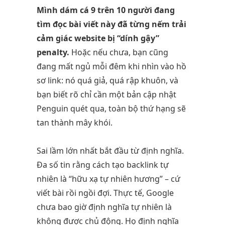
Mình dám cá 9 trên 10 người đang
tìm đọc bài viết này đã từng nếm trải
cảm giác website bị “dính gậy”
penalty.
Hoặc nếu chưa, bạn cũng
đang mất ngủ mỗi đêm khi nhìn vào hồ
sơ link: nó quá giả, quá rập khuôn, và
bạn biết rõ chỉ cần một bản cập nhật
Penguin quét qua, toàn bộ thứ hạng sẽ
tan thành mây khói.
Sai lầm lớn nhất bắt đầu từ định nghĩa.
Đa số tin rằng cách tạo backlink tự
nhiên là “hữu xạ tự nhiên hương” – cứ
viết bài rồi ngồi đợi. Thực tế, Google
chưa bao giờ định nghĩa tự nhiên là
không được chủ động. Họ định nghĩa