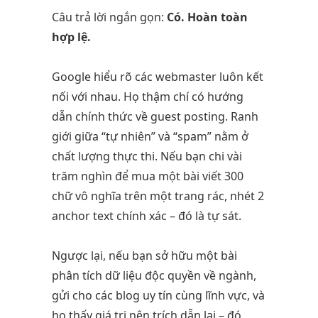
Câu trả lời ngắn gọn:
Có. Hoàn toàn
hợp lệ.
Google hiểu rõ các webmaster luôn kết
nối với nhau. Họ thậm chí có hướng
dẫn chính thức về guest posting. Ranh
giới giữa “tự nhiên” và “spam” nằm ở
chất lượng thực thi. Nếu bạn chi vài
trăm nghìn để mua một bài viết 300
chữ vô nghĩa trên một trang rác, nhét 2
anchor text chính xác – đó là tự sát.
Ngược lại, nếu bạn sở hữu một bài
phân tích dữ liệu độc quyền về ngành,
gửi cho các blog uy tín cùng lĩnh vực, và
họ thấy giá trị nên trích dẫn lại – đó